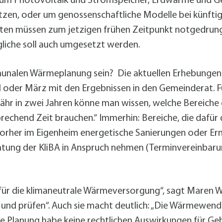
 um Photovoltaik und Stromspeicher, Erdwärme und Ge
tzen, oder um genossenschaftliche Modelle bei künftig
ten müssen zum jetzigen frühen Zeitpunkt notgedrung
ögliche soll auch umgesetzt werden.
munalen Wärmeplanung sein? Die aktuellen Erhebungen
il oder März mit den Ergebnissen in den Gemeinderat. 
hr in zwei Jahren könne man wissen, welche Bereiche
echend Zeit brauchen.“ Immerhin: Bereiche, die dafür d
rher im Eigenheim energetische Sanierungen oder Erne
tung der KliBA in Anspruch nehmen (Terminvereinbar
ge für die klimaneutrale Wärmeversorgung“, sagt Maren
nd prüfen“. Auch sie macht deutlich: „Die Wärmewende l
ie Planung habe keine rechtlichen Auswirkungen für G