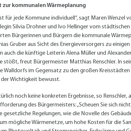
alldorf-Süd 1. BA
adt zur kommunalen Wärmeplanung
alldorf-Süd 2. BA
ohnungsbauförderung
ist für jede Kommune individuell“, sagt Maren Wenzel 
gin Silvia Drohner und Ivo Hellinger vom städtischen 
sierten Bürgerinnen und Bürgern die kommunale Wärme
as Gruber aus Sicht des Energieversorgers zu einigen
auch die künftige Leiterin Alena Müller und Alexander
 stößt, freut Bürgermeister Matthias Renschler. In sei
 Walldorfs im Gegensatz zu den großen Kreisstädten de
h der Wichtigkeit bewusst.
ürlich noch keine konkreten Ergebnisse, so Renschler, ab
forderung des Bürgermeisters: „Scheuen Sie sich nicht, 
ste gesetzliche Regelungen, wie die Novelle des Gebäu
n um mögliche Wärmenetze, um hohe Kosten für die San