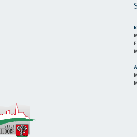
B
M
F
M
A
M
M