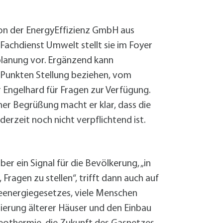
Sanierung zum
Starkregen- 
Stecker-Solar
von der EnergyEffizienz GmbH aus
Thermische So
Fachdienst Umwelt stellt sie im Foyer
Wallbox absei
planung vor. Ergänzend kann
Elektrische un
 Punkten Stellung beziehen, vom
 Engelhard für Fragen zur Verfügung.
ner Begrüßung macht er klar, dass die
rzeit noch nicht verpflichtend ist.
er ein Signal für die Bevölkerung, „in
Fragen zu stellen“, trifft dann auch auf
deenergiegesetzes, viele Menschen
ierung älterer Häuser und den Einbau