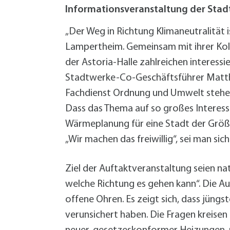
W
Termine
Informationsveranstaltung der St
W
Veranstaltungskalender
W
Was erledige ich wo?
„Der Weg in Richtung Klimaneutralität 
Wegbeschreibung
Lampertheim. Gemeinsam mit ihrer Kolle
Zahlen und Fakten
der Astoria-Halle zahlreichen interes
Stadtwerke-Co-Geschäftsführer Matthi
Fachdienst Ordnung und Umwelt stehen 
Dass das Thema auf so großes Interesse
Wärmeplanung für eine Stadt der Größe
„Wir machen das freiwillig“, sei man sic
Ziel der Auftaktveranstaltung seien nat
welche Richtung es gehen kann“. Die Auf
offene Ohren. Es zeigt sich, dass jüng
verunsichert haben. Die Fragen kreise