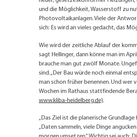
neuer, gesetzeskonformer Heizungen,
und die Möglichkeit, Wasserstoff zu nu
Photovoltaikanlagen. Viele der Antwor
sich: Es wird an vieles gedacht, das M
Wie wird der zeitliche Ablauf der kom
sagt Hellinger, dann könne man im Apr
brauche man gut zwölf Monate. Ungefä
sind. „Der Bau würde noch einmal entspr
man schon früher benennen. Und wer vo
Wochen im Rathaus stattfindende Bera
www.kliba-heidelberg.de)
.
„Das Ziel ist die planerische Grundla
„Daten sammeln, viele Dinge angucken u
morgen umsetzen.“ Wichtig sei auch: D