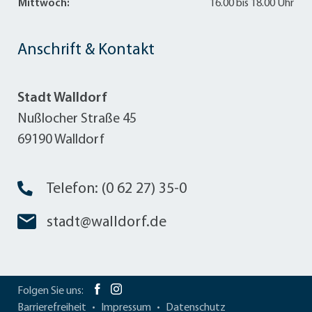
Mittwoch:
16.00 bis 18.00 Uhr
69190 Walldorf, bis zum
Eröffnungstermin (s. o.) einzureichen.
Anschrift & Kontakt
Dort findet auch die Angebotseröffnung
statt.
Stadt Walldorf
Nußlocher Straße 45
Zuständige Stelle zur Nachprüfung
69190 Walldorf
behaupteter Verstöße gegen die
Vergabebestimmungen ist die
Vergabekammer Baden-Württemberg
Telefon: (0 62 27) 35-0
beim Regierungspräsidium Karlsruhe.
stadt@walldorf.de
Stadt Walldorf - Bauverwaltung
Folgen Sie uns:
Barrierefreiheit
Impressum
Datenschutz