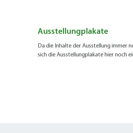
W
Termine
W
Veranstaltungskalender
W
Was erledige ich wo?
Wegbeschreibung
Ausstellungplakate
Zahlen und Fakten
Da die Inhalte der Ausstellung immer n
sich die Ausstellungplakate hier noch e