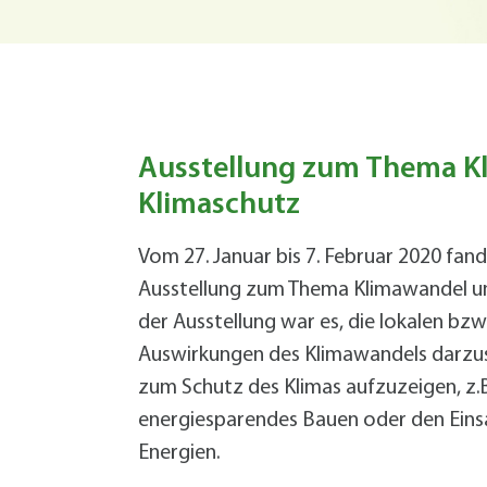
Grundsteuer-Reform
Demenz im Quartier
Bürgermeister
Hitze
Geld sparen
Vortrag (VHS): Starkregen- und
Hitze
Service
Zentrale Verwaltung
Starkregen Risikovorsorge
Katastrophenvorsorge
Hilfe für die Ukraine
Ordnung und Umwelt
Formularservice
Finanzen
Forst
Planen, Bauen, Immobilien
Fundsachen
Termine
Termine
Termine
Termine
Bürgerservice
Bürgerservice
Bürgerservice
Bürgerservice
Termine
Bürgerservice
Wirtschaftsförderung
Ausstellung zum Thema K
Hilfe im Notfall
Öffentlichkeitsarbeit
Klimaschutz
Geoportal
Eigenbetrieb Wohnungswirtschaft
Informationen Planen und Bauen
+
A
Vom 27. Januar bis 7. Februar 2020 fan
B
Klimaschutzkonzept
Ausstellung zum Thema Klimawandel und
B
Mitarbeiter von A bis Z
der Ausstellung war es, die lokalen bzw
F
Öffentliche Toiletten
Auswirkungen des Klimawandels darzus
B
Satzungen, Verordnungen, Richtlinien
zum Schutz des Klimas aufzuzeigen, z.B
L
Schnittgut- und Recyclingplatz
energiesparendes Bauen oder den Eins
E
Service BW
Energien.
P
Starkregen Risikovorsorge