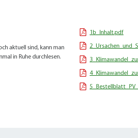
alldorf-Süd 1. BA
alldorf-Süd 2. BA
ohnungsbauförderung
1b_Inhalt.pdf
2_Ursachen_und_S
och aktuell sind, kann man
inmal in Ruhe durchlesen.
3_Klimawandel_zu
4_Klimawandel_z
5_Bestellblatt_PV