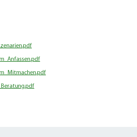
Sanierung zum
Starkregen- 
Stecker-Solar
Thermische So
Wallbox absei
Elektrische un
zenarien.pdf
m_Anfassen.pdf
um_Mitmachen.pdf
_Beratung.pdf