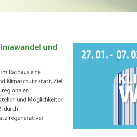
Radserv
ÖPNV
+
Parken
Förderprogramme Mobilität
Veranstaltungskalender
Veranstaltungskalender
Veranstaltungskalender
Veranstaltungskalender
Veranstaltungskalender
limawandel und
usschreibungen
d im Rathaus eine
auanträge
 Klimaschutz statt. Ziel
ebauungspläne
. regionalen
lächennutzungsplan
tellen und Möglichkeiten
odenrichtwerte
. durch
ärmaktionsplan
atz regenerativer
inzelhandelskonzept
lanoffenlagen