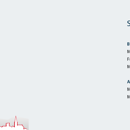
B
M
F
M
A
M
M