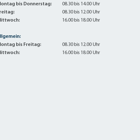
Sanierung zum
ontag bis Donnerstag:
08.30 bis 14.00 Uhr
Starkregen- 
reitag:
08.30 bis 12.00 Uhr
Stecker-Solar
ittwoch:
16.00 bis 18.00 Uhr
Thermische So
Wallbox absei
llgemein:
Elektrische un
ontag bis Freitag:
08.30 bis 12.00 Uhr
ittwoch:
16.00 bis 18.00 Uhr