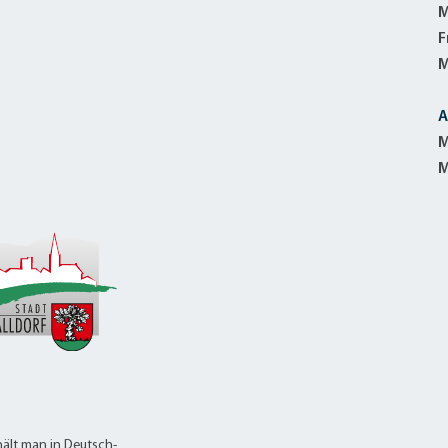
alldorf-Süd 1. BA
M
alldorf-Süd 2. BA
F
ohnungsbauförderung
M
A
M
M
ält man in Deutsch-