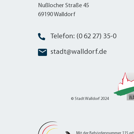
W
Termine
Nußlocher Straße 45
W
Veranstaltungskalender
69190 Walldorf
W
Was erledige ich wo?
Wegbeschreibung
Zahlen und Fakten
Telefon: (0 62 27) 35-0
stadt@walldorf.de
© Stadt Walldorf 2024
Mit der Behördennummer 115 erh