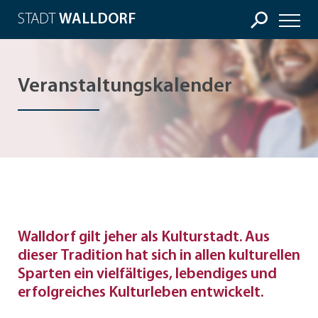
STADT
WALLDORF
Veranstaltungskalender
Walldorf gilt jeher als Kulturstadt. Aus
dieser Tradition hat sich in allen kulturellen
Sparten ein vielfältiges, lebendiges und
erfolgreiches Kulturleben entwickelt.