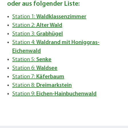
oder aus folgender Liste:
S
tation 1:
Waldklassenzimmer
Station 2:
Alter Wald
Station 3:
Grabhügel
Station 4:
Waldrand mit Honiggras-
Eichenwald
Station 5:
Senke
Station 6:
Waldsee
Station 7:
Käferbaum
Station 8:
Dreimarkstein
Station 9:
Eichen-Hainbuchenwald