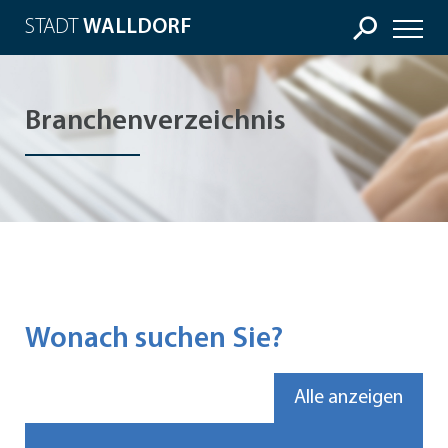
STADT
WALLDORF
Branchenverzeichnis
Wonach suchen Sie?
Alle anzeigen