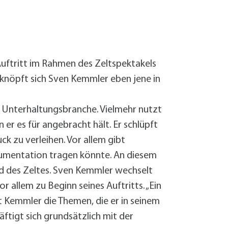
Sanierung zum
Starkregen- 
Stecker-Solar
Thermische So
Wallbox absei
Auftritt im Rahmen des Zeltspektakels
Elektrische un
 knöpft sich Sven Kemmler eben jene in
r Unterhaltungsbranche. Vielmehr nutzt
er es für angebracht hält. Er schlüpft
k zu verleihen. Vor allem gibt
umentation tragen könnte. An diesem
nd des Zeltes. Sven Kemmler wechselt
 allem zu Beginn seines Auftritts. „Ein
 Kemmler die Themen, die er in seinem
ftigt sich grundsätzlich mit der