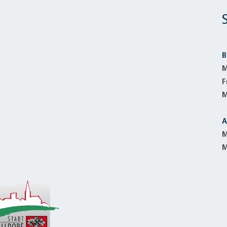
B
M
F
M
A
M
M