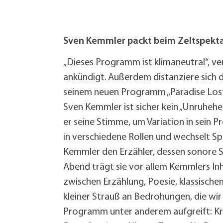
W
Termine
W
Veranstaltungskalender
W
Was erledige ich wo?
Sven Kemmler packt beim Zeltspekt
Wegbeschreibung
Zahlen und Fakten
„Dieses Programm ist klimaneutral“, v
ankündigt. Außerdem distanziere sich 
seinem neuen Programm „Paradise Lost
Sven Kemmler ist sicher kein „Unruheh
er seine Stimme, um Variation in sein P
in verschiedene Rollen und wechselt Sp
Kemmler den Erzähler, dessen sonore 
Abend trägt sie vor allem Kemmlers In
zwischen Erzählung, Poesie, klassischem
kleiner Strauß an Bedrohungen, die wi
Programm unter anderem aufgreift: Krie