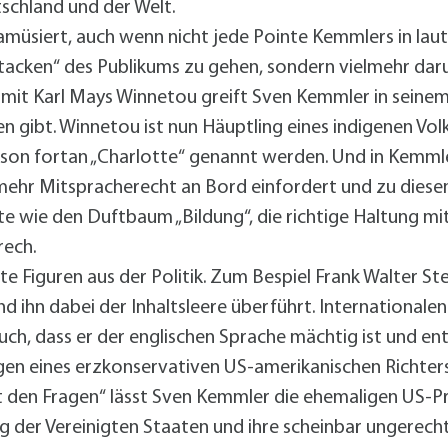
schland und der Welt.
 amüsiert, auch wenn nicht jede Pointe Kemmlers in lau
ttacken“ des Publikums zu gehen, sondern vielmehr d
mit Karl Mays Winnetou greift Sven Kemmler in seinem
n gibt. Winnetou ist nun Häuptling eines indigenen Vo
erson fortan „Charlotte“ genannt werden. Und in Kemm
 mehr Mitspracherecht an Bord einfordert und zu die
 wie den Duftbaum „Bildung“, die richtige Haltung mi
rech.
 Figuren aus der Politik. Zum Bespiel Frank Walter Ste
d ihn dabei der Inhaltsleere überführt. Internationale
 auch, dass er der englischen Sprache mächtig ist und 
gen eines erzkonservativen US-amerikanischen Richters
t den Fragen“ lässt Sven Kemmler die ehemaligen US-
 der Vereinigten Staaten und ihre scheinbar ungerech