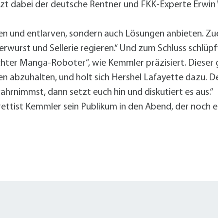
itzt dabei der deutsche Rentner und FKK-Experte Erwin
en und entlarven, sondern auch Lösungen anbieten. Zue
wurst und Sellerie regieren.“ Und zum Schluss schlüpft 
chter Manga-Roboter“, wie Kemmler präzisiert. Dieser
en abzuhalten, und holt sich Hershel Lafayette dazu. D
rnimmst, dann setzt euch hin und diskutiert es aus.“
rettist Kemmler sein Publikum in den Abend, der noch 