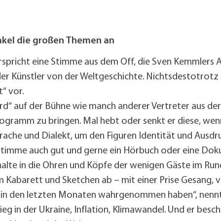
alldorf-Süd 1. BA
alldorf-Süd 2. BA
ohnungsbauförderung
akel die großen Themen an
erspricht eine Stimme aus dem Off, die Sven Kemmlers 
der Künstler von der Weltgeschichte. Nichtsdestotrotz
“ vor.
erd“ auf der Bühne wie manch anderer Vertreter aus de
rogramm zu bringen. Mal hebt oder senkt er diese, wenn 
rache und Dialekt, um den Figuren Identität und Ausdruc
Stimme auch gut und gerne ein Hörbuch oder eine Dok
halte in die Ohren und Köpfe der wenigen Gäste im Ru
 Kabarett und Sketchen ab – mit einer Prise Gesang, vor
r in den letzten Monaten wahrgenommen haben“, nennt
g in der Ukraine, Inflation, Klimawandel. Und er beschä