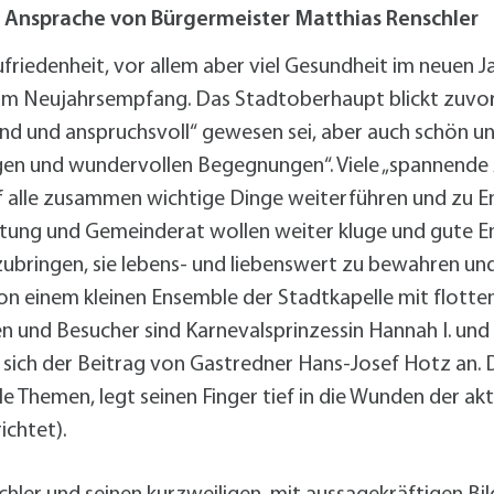
alldorf-Süd 1. BA
Ansprache von Bürgermeister Matthias Renschler
alldorf-Süd 2. BA
ohnungsbauförderung
l Zufriedenheit, vor allem aber viel Gesundheit im neuen
m Neujahrsempfang. Das Stadtoberhaupt blickt zuvor 
nd und anspruchsvoll“ gewesen sei, aber auch schön und
gen und wundervollen Begegnungen“. Viele „spannende
rf alle zusammen wichtige Dinge weiterführen und zu E
tung und Gemeinderat wollen weiter kluge und gute 
ubringen, sie lebens- und liebenswert zu bewahren und
 einem kleinen Ensemble der Stadtkapelle mit flotte
 und Besucher sind Karnevalsprinzessin Hannah I. und 
 sich der Beitrag von Gastredner Hans-Josef Hotz an.
le Themen, legt seinen Finger tief in die Wunden der ak
ichtet).