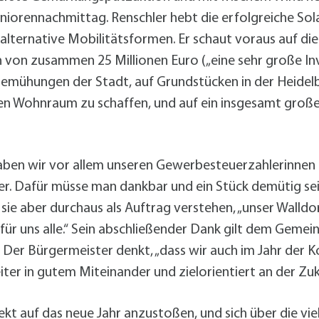
orennachmittag. Renschler hebt die erfolgreiche Solar
ternative Mobilitätsformen. Er schaut voraus auf die
von zusammen 25 Millionen Euro („eine sehr große Inve
 Bemühungen der Stadt, auf Grundstücken in der Heidel
en Wohnraum zu schaffen, und auf ein insgesamt groß
aben wir vor allem unseren Gewerbesteuerzahlerinnen 
r. Dafür müsse man dankbar und ein Stück demütig sein
 sie aber durchaus als Auftrag verstehen, „unser Walldo
 für uns alle.“ Sein abschließender Dank gilt dem Gemei
 Der Bürgermeister denkt, „dass wir auch im Jahr der 
iter in gutem Miteinander und zielorientiert an der Zu
Sekt auf das neue Jahr anzustoßen, und sich über die v