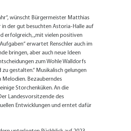
Sanierung zum
Starkregen- 
Stecker-Solar
 Jahr“, wünscht Bürgermeister Matthias
Thermische So
in der gut besuchten Astoria-Halle auf
Wallbox absei
 erfolgreich, „mit vielen positiven
Elektrische un
 Aufgaben“ erwartet Renschler auch im
nde bringen, aber auch neue Ideen
Entscheidungen zum Wohle Walldorfs
 zu gestalten.“ Musikalisch gelungen
n Melodien. Bezauberndes
einige Storchenküken. An die
 Der Landesvorsitzende des
tuellen Entwicklungen und erntet dafür