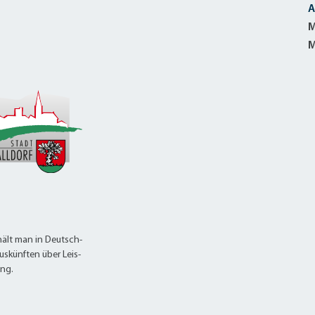
A
M
M
ält man in Deutsch-
uskünften über Leis-
ung.