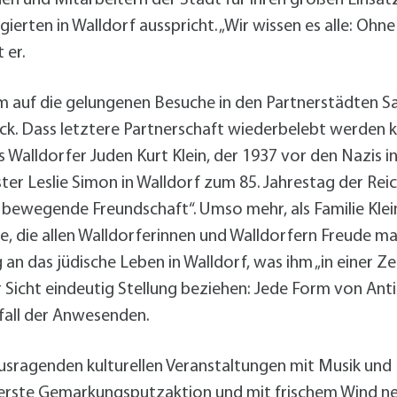
ierten in Walldorf ausspricht. „Wir wissen es alle: Oh
 er.
m auf die gelungenen Besuche in den Partnerstädten Sa
k. Dass letztere Partnerschaft wiederbelebt werden k
 Walldorfer Juden Kurt Klein, der 1937 vor den Nazis i
ster Leslie Simon in Walldorf zum 85. Jahrestag der R
d bewegende Freundschaft“. Umso mehr, als Familie Klei
die allen Walldorferinnen und Walldorfern Freude mach
 an das jüdische Leben in Walldorf, was ihm „in einer Z
r Sicht eindeutig Stellung beziehen: Jede Form von An
fall der Anwesenden.
ausragenden kulturellen Veranstaltungen mit Musik und 
 erste Gemarkungsputzaktion und mit frischem Wind ne