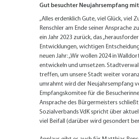
W
Termine
Gut besuchter Neujahrsempfang mit 
W
Veranstaltungskalender
W
Was erledige ich wo?
„Alles erdenklich Gute, viel Glück, vie
Wegbeschreibung
Renschler am Ende seiner Ansprache zu
Zahlen und Fakten
ein Jahr 2023 zurück, das „herausforder
Entwicklungen, wichtigen Entscheidun
neuen Jahr: „Wir wollen 2024 in Walldo
entwickeln und umsetzen. Stadtverwal
treffen, um unsere Stadt weiter voranz
umrahmt wird der Neujahrsempfang von
Empfangskomitee für die Besucherinnen
Ansprache des Bürgermeisters schließt
Sozialverbands VdK spricht über aktuel
viel Beifall (darüber wird gesondert ber