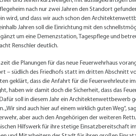
chler und seinen kurzweiligen, mit aussagekräftigen Bil
 Pflegeheim nach nur zwei Jahren den Standort gefunde
ein wird, und dass wir auch schon den Architektenwett
ieinhalb Jahren soll die Einrichtung mit den schnellstm
ergänzt um eine Demenzstation, Tagespflege und betr
cht Renschler deutlich.
szeit die Planungen für das neue Feuerwehrhaus vora
 – südlich des Friedhofs statt im dritten Abschnitt v
n geklärt, dass die Anfahrt für die Feuerwehrleute im
ight, haben wir damit doch die Sicherheit, dass das Fe
 Dafür soll in diesem Jahr ein Architektenwettbewerb g
 „Wir sind auch hier auf einem wirklich guten Weg“, s
rwehr, aber auch den Angehörigen der weiteren Rett
hen Hilfswerk für ihre stetige Einsatzbereitschaft im 
nen und Mitarbeitern der Stadt für ihren großen Einsatz