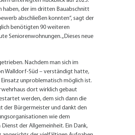
dern unterlegten Rückblick auf 2023.
n haben, der im dritten Bauabschnitt
bewerb abschließen konnten“, sagt der
öglich benötigten 90 weiteren
eute Seniorenwohnungen. „Dieses neue
ngetrieben. Nachdem man sich im
on Walldorf-Süd – verständigt hatte,
 Einsatz unproblematisch möglich ist.
uerwehrhaus dort wirklich gebaut
estartet werden, dem sich dann die
agt der Bürgermeister und dankt den
ungsorganisationen wie dem
Dienst der Allgemeinheit. Ein Dank,
 angesichts der vielfältigen Aufgaben,