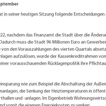
alldorf-Süd 1. BA
September
alldorf-Süd 2. BA
ohnungsbauförderung
t in seiner heutigen Sitzung folgende Entscheidungen 
022, nachdem das Finanzamt die Stadt über die Änderu
 Dadurch muss die Stadt 96 Millionen Euro an Gewerbe
von den Vorauszahlungen des vierten Quartals absetzen
nlagen aufzulösen, wurde der Kassenkreditrahmen von 4
 einer vorausschauenden Rücklagenpolitik ihre Pflichta
nsparung wie zum Beispiel die Abschaltung der Außen
nanlagen, die Senkung der Heiztemperaturen in öffe
thallen und -anlagen. Im Eigenbetrieb Wohnungswirtsch
nd somit die eigenen Energiekosten zu senken.