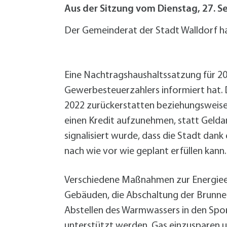
W
Termine
Aus der Sitzung vom Dienstag, 27. 
W
Veranstaltungskalender
W
Was erledige ich wo?
Der Gemeinderat der Stadt Walldorf ha
Wegbeschreibung
Zahlen und Fakten
Eine Nachtragshaushaltssatzung für 2
Gewerbesteuerzahlers informiert hat.
2022 zurückerstatten beziehungsweise 
einen Kredit aufzunehmen, statt Gelda
signalisiert wurde, dass die Stadt dank
nach wie vor wie geplant erfüllen kann.
Verschiedene Maßnahmen zur Energieei
Gebäuden, die Abschaltung der Brunne
Abstellen des Warmwassers in den Spor
unterstützt werden, Gas einzusparen u