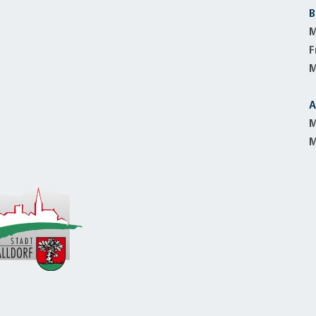
B
M
F
M
A
M
M