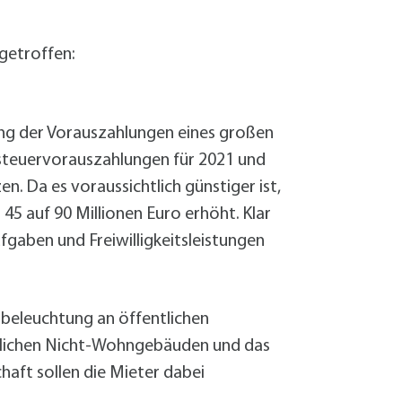
Sanierung zum
Starkregen- 
Stecker-Solar
getroffen:
Thermische So
Wallbox absei
Elektrische un
ng der Vorauszahlungen eines großen
steuervorauszahlungen für 2021 und
. Da es voraussichtlich günstiger ist,
5 auf 90 Millionen Euro erhöht. Klar
ufgaben und Freiwilligkeitsleistungen
beleuchtung an öffentlichen
ntlichen Nicht-Wohngebäuden und das
aft sollen die Mieter dabei