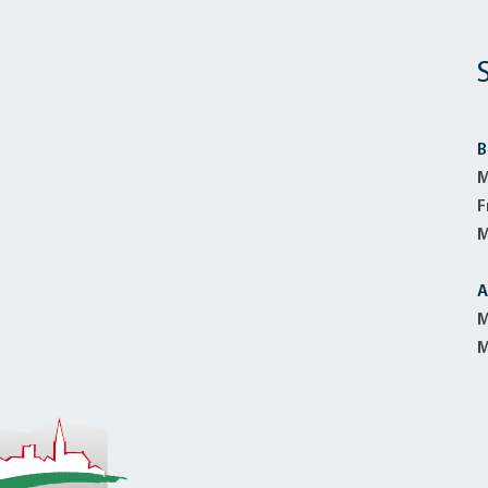
B
M
F
M
A
M
M