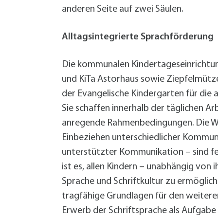
W
Termine
anderen Seite auf zwei Säulen.
W
Veranstaltungskalender
W
Was erledige ich wo?
Alltagsintegrierte Sprachförderung
Wegbeschreibung
Zahlen und Fakten
Die kommunalen Kindertageseinrichtu
und KiTa Astorhaus sowie Ziepfelmützen
der Evangelische Kindergarten für die 
Sie schaffen innerhalb der täglichen Ar
anregende Rahmenbedingungen. Die We
Einbeziehen unterschiedlicher Kommuni
unterstützter Kommunikation – sind fe
ist es, allen Kindern – unabhängig von
Sprache und Schriftkultur zu ermöglic
tragfähige Grundlagen für den weitere
Erwerb der Schriftsprache als Aufgabe