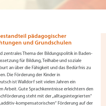
Radserv
ÖPNV
+
Parken
Förderprogramme Mobilität
Veranstaltungskalender
Veranstaltungskalender
Veranstaltungskalender
Veranstaltungskalender
Veranstaltungskalender
Bestandteil pädagogischer
ichtungen und Grundschulen
usschreibungen
nd zentrales Thema der Bildungspolitik in Baden-
auanträge
ssetzung für Bildung, Teilhabe und soziale
ebauungspläne
burt an über die Fähigkeit und das Bedürfnis zu
lächennutzungsplan
n. Die Förderung der Kinder in
odenrichtwerte
sch ist Walldorf seit vielen Jahren ein
ärmaktionsplan
n Arbeit. Gute Sprachkenntnisse erleichtern den
inzelhandelskonzept
chförderung steht mit der „alltagsintegrierten“
lanoffenlagen
 „additiv-kompensatorischen“ Förderung auf der