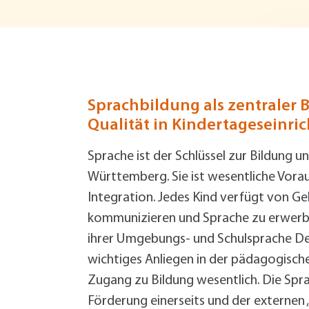
Grundsteuer-Reform
Demenz im Quartier
Bürgermeister
Hitze
Geld sparen
Vortrag (VHS): Starkregen- und
Hitze
Service
Zentrale Verwaltung
Starkregen Risikovorsorge
Katastrophenvorsorge
Hilfe für die Ukraine
Ordnung und Umwelt
Formularservice
Finanzen
Forst
Planen, Bauen, Immobilien
Fundsachen
Termine
Termine
Termine
Termine
Bürgerservice
Bürgerservice
Bürgerservice
Bürgerservice
Termine
Bürgerservice
Wirtschaftsförderung
Sprachbildung als zentraler 
Hilfe im Notfall
Öffentlichkeitsarbeit
Qualität in Kindertageseinr
Geoportal
Eigenbetrieb Wohnungswirtschaft
Informationen Planen und Bauen
+
A
Sprache ist der Schlüssel zur Bildung u
B
Klimaschutzkonzept
Württemberg. Sie ist wesentliche Vorau
B
Mitarbeiter von A bis Z
Integration. Jedes Kind verfügt von Ge
F
Öffentliche Toiletten
kommunizieren und Sprache zu erwerbe
B
Satzungen, Verordnungen, Richtlinien
ihrer Umgebungs- und Schulsprache Deut
L
Schnittgut- und Recyclingplatz
wichtiges Anliegen in der pädagogische
E
Service BW
Zugang zu Bildung wesentlich. Die Spra
P
Starkregen Risikovorsorge
Förderung einerseits und der externen