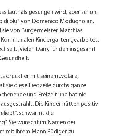
Sanierung zum
Starkregen- 
ass lauthals gesungen wird, aber schon.
Stecker-Solar
nto di blu“ von Domenico Modugno an,
Thermische So
rd sie von Bürgermeister Matthias
Wallbox absei
im Kommunalen Kindergarten gearbeitet,
Elektrische un
chselt. „Vielen Dank für den insgesamt
 Gesundheit.
ts drückt er mit seinem „volare,
hat sie diese Liedzeile durchs ganze
ochenende und Freizeit und hat nie
ausgestrahlt. Die Kinder hätten positiv
eliebt“, schwärmt die
ng“. Sie wünscht im Namen der
sam mit ihrem Mann Rüdiger zu