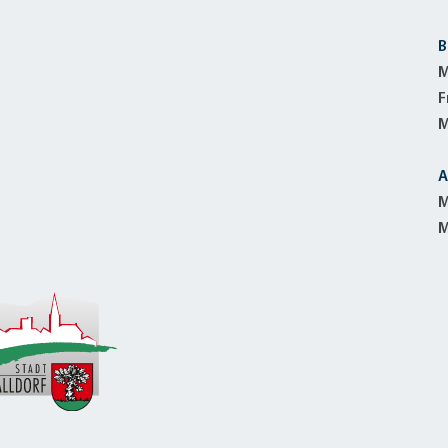
B
M
F
M
A
M
M