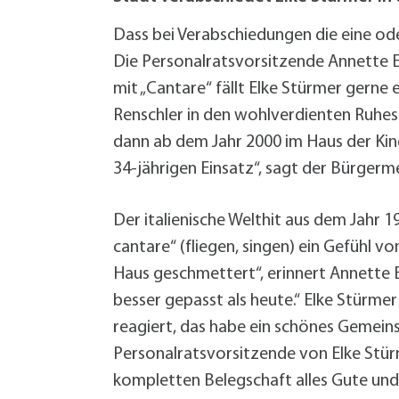
W
Termine
W
Veranstaltungskalender
Dass bei Verabschiedungen die eine oder
W
Was erledige ich wo?
Die Personalratsvorsitzende Annette E
Wegbeschreibung
mit „Cantare“ fällt Elke Stürmer gerne 
Zahlen und Fakten
Renschler in den wohlverdienten Ruhes
dann ab dem Jahr 2000 im Haus der Kind
34-jährigen Einsatz“, sagt der Bürgerm
Der italienische Welthit aus dem Jahr 1
cantare“ (fliegen, singen) ein Gefühl vo
Haus geschmettert“, erinnert Annette E
besser gepasst als heute.“ Elke Stürme
reagiert, das habe ein schönes Gemeins
Personalratsvorsitzende von Elke Stü
kompletten Belegschaft alles Gute und