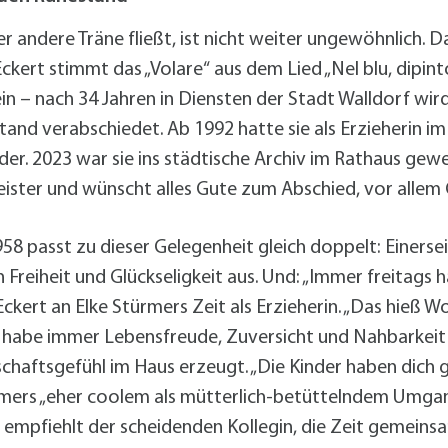
alldorf-Süd 1. BA
alldorf-Süd 2. BA
 andere Träne fließt, ist nicht weiter ungewöhnlich. D
ohnungsbauförderung
ckert stimmt das „Volare“ aus dem Lied „Nel blu, dipi
ein – nach 34 Jahren in Diensten der Stadt Walldorf wi
tand verabschiedet. Ab 1992 hatte sie als Erzieherin 
er. 2023 war sie ins städtische Archiv im Rathaus gewe
eister und wünscht alles Gute zum Abschied, vor allem
958 passt zu dieser Gelegenheit gleich doppelt: Einersei
n Freiheit und Glückseligkeit aus. Und: „Immer freitags 
ckert an Elke Stürmers Zeit als Erzieherin. „Das hieß W
r habe immer Lebensfreude, Zuversicht und Nahbarkeit 
chaftsgefühl im Haus erzeugt. „Die Kinder haben dich g
rmers „eher coolem als mütterlich-betüttelndem Umga
 empfiehlt der scheidenden Kollegin, die Zeit gemein