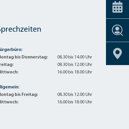
ice-Stationen
Alle Förderprogramme
+
Carsharing
 am Bahnhof
Veranstaltungskalender
Dachbegrünu
Effizient heiz
Einbruchschu
Sprechzeiten
Stellenangebote
Entsiegelung
Stellenangebote
Stellenangebote
Stellenangebote
Stellenangebote
Geoportal
Geoportal
Geoportal
Geoportal
Fahrrad-Shop
Stellenangebote
Geoportal
Fassadenbegr
ürgerbüro:
Geoportal
Gebäudehülle
ontag bis Donnerstag:
08.30 bis 14.00 Uhr
Geschirrmobil
reitag:
08.30 bis 12.00 Uhr
ittwoch:
16.00 bis 18.00 Uhr
Kontrollierte 
Lastenrad
llgemein:
Neubau eines 
ontag bis Freitag:
08.30 bis 12.00 Uhr
Photovoltaik 
ittwoch:
16.00 bis 18.00 Uhr
Photovoltaik
Photovoltaik
Regenwassern