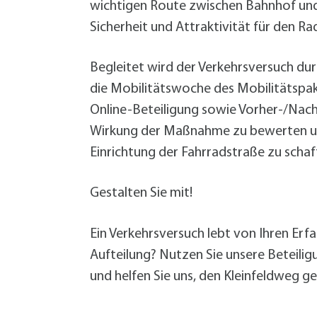
W
Termine
wichtigen Route zwischen Bahnhof un
W
Veranstaltungskalender
Sicherheit und Attraktivität für den R
W
Was erledige ich wo?
Wegbeschreibung
Begleitet wird der Verkehrsversuch d
Zahlen und Fakten
die Mobilitätswoche des Mobilitätspak
Online-Beteiligung sowie Vorher-/Nac
Wirkung der Maßnahme zu bewerten und
Einrichtung der Fahrradstraße zu schaf
Gestalten Sie mit!
Ein Verkehrsversuch lebt von Ihren Erfa
Aufteilung? Nutzen Sie unsere Beteiligu
und helfen Sie uns, den Kleinfeldweg 