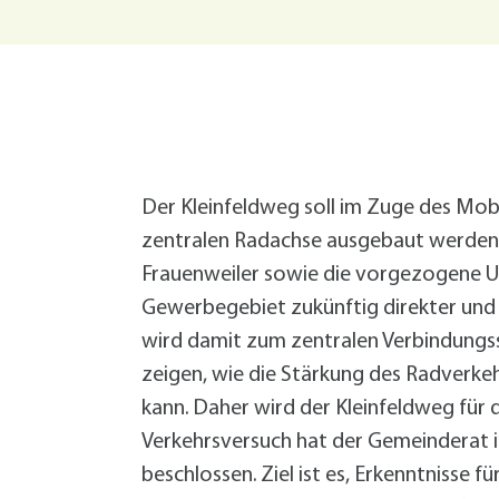
Grundsteuer-Reform
Demenz im Quartier
Bürgermeister
Hitze
Geld sparen
Vortrag (VHS): Starkregen- und
Hitze
Service
Zentrale Verwaltung
Starkregen Risikovorsorge
Katastrophenvorsorge
Hilfe für die Ukraine
Ordnung und Umwelt
Formularservice
Finanzen
Forst
Planen, Bauen, Immobilien
Fundsachen
Termine
Termine
Termine
Termine
Bürgerservice
Bürgerservice
Bürgerservice
Bürgerservice
Termine
Bürgerservice
Wirtschaftsförderung
Hilfe im Notfall
Öffentlichkeitsarbeit
Der Kleinfeldweg soll im Zuge des Mob
Geoportal
Eigenbetrieb Wohnungswirtschaft
zentralen Radachse ausgebaut werden.
Informationen Planen und Bauen
+
A
Frauenweiler sowie die vorgezogene 
B
Klimaschutzkonzept
Gewerbegebiet zukünftig direkter und 
B
Mitarbeiter von A bis Z
wird damit zum zentralen Verbindungss
F
Öffentliche Toiletten
zeigen, wie die Stärkung des Radverk
B
Satzungen, Verordnungen, Richtlinien
L
Schnittgut- und Recyclingplatz
kann. Daher wird der Kleinfeldweg für
E
Service BW
Verkehrsversuch hat der Gemeinderat i
P
Starkregen Risikovorsorge
beschlossen. Ziel ist es, Erkenntnisse 