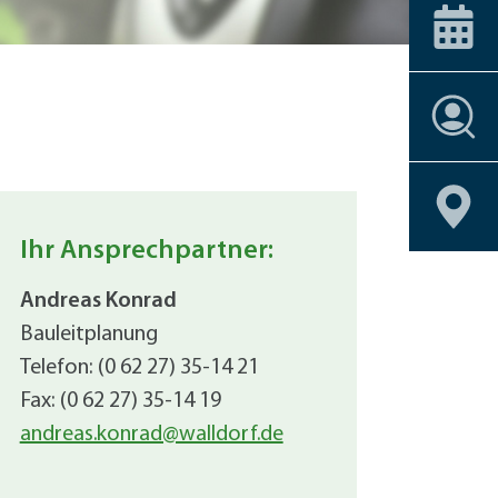
ice-Stationen
Alle Förderprogramme
+
Carsharing
 am Bahnhof
Veranstaltungskalender
Dachbegrünu
Effizient heiz
Einbruchschu
Stellenangebote
Entsiegelung
Stellenangebote
Stellenangebote
Stellenangebote
Stellenangebote
Geoportal
Geoportal
Geoportal
Geoportal
Fahrrad-Shop
Stellenangebote
Geoportal
Fassadenbegr
Geoportal
Gebäudehülle
Ihr Ansprechpartner:
Geschirrmobil
Kontrollierte 
Andreas Konrad
Lastenrad
Bauleitplanung
Neubau eines 
Telefon: (0 62 27) 35-14 21
Photovoltaik 
Fax: (0 62 27) 35-14 19
Photovoltaik
andreas.konrad@walldorf.de
Photovoltaik
Regenwassern