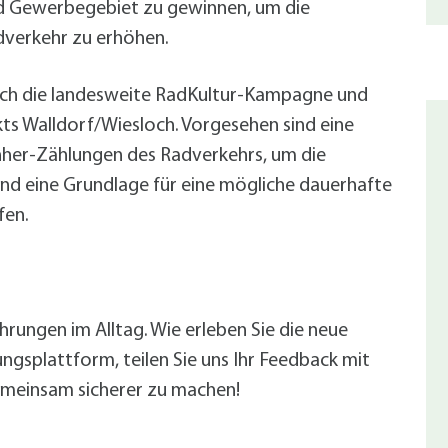
alldorf-Süd 1. BA
d Gewerbegebiet zu gewinnen, um die
alldorf-Süd 2. BA
adverkehr zu erhöhen.
ohnungsbauförderung
urch die landesweite RadKultur-Kampagne und
ts Walldorf/Wiesloch. Vorgesehen sind eine
hher-Zählungen des Radverkehrs, um die
 eine Grundlage für eine mögliche dauerhafte
fen.
hrungen im Alltag. Wie erleben Sie die neue
ngsplattform, teilen Sie uns Ihr Feedback mit
gemeinsam sicherer zu machen!