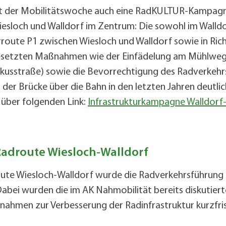
durch das Zusatzzeichen „Anlieger frei“ der
it der Mobilitätswoche auch eine RadKULTUR-Kampagne
Campus“ zielt darauf ab, die gewerblichen
Versuchs wird die neue Aufteilung durch
aß beschränkt und es dennoch ermöglicht
sloch und Walldorf im Zentrum: Die sowohl im Walldor
irmengeländeflächen zu steuern und die
rmarkierungen umgesetzt und getestet.
erverkehr weiter zugelassen bleiben.
ute P1 zwischen Wiesloch und Walldorf sowie in Richt
ustellen. Dabei kommt dem Knotenpunkt am
etzten Maßnahmen wie der Einfädelung am Mühlwegkre
s an die L723 auf Walldorfer Gemarkung für
ikusstraße) sowie die Bevorrechtigung des Radverkehr
tes und auch der zu entwickelnden Fläche
ssen Autofahrer einen Mindestabstand von
der Brücke über die Bahn in den letzten Jahren deutli
utung zu. Gleichzeitig erfolgt derzeit die
ürfen in Fahrradstraßen nebeneinander
über folgenden Link:
Infrastrukturkampagne Walldor
L723. Dabei soll auch der Anschluss des
tbarkeit erhöht.
 Landesstraße ausgebaut werden, weshalb
Ampelschaltung die Bedarfsampel für den
glich sein wird und die Ausbauplanung eine
adroute Wiesloch-Walldorf
bauplanung der L723 ist auch ein
route Wiesloch-Walldorf wurde die Radverkehrsführun
entlang der Bahnbrücke und in der
abei wurden die im AK Nahmobilität bereits diskutie
hmen zur Verbesserung der Radinfrastruktur kurzfris
e Maßnahme um den Rad- und Fußverkehr