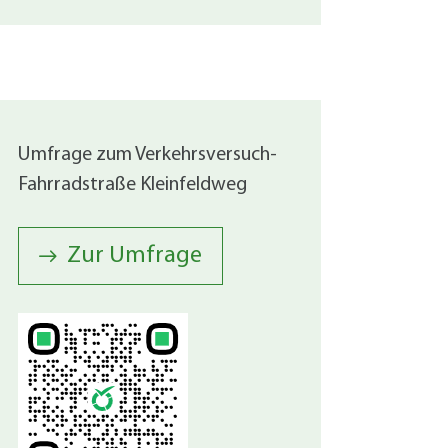
Sanierung zum
Starkregen- 
Stecker-Solar
Thermische So
Wallbox absei
Elektrische un
Umfrage zum Verkehrsversuch-
Fahrradstraße Kleinfeldweg
Zur Umfrage