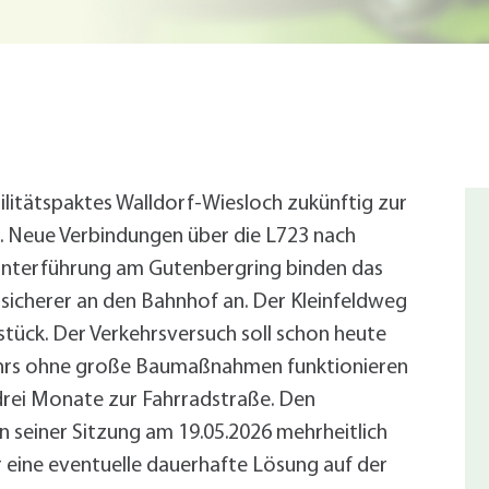
Radserv
ÖPNV
+
Parken
Förderprogramme Mobilität
Veranstaltungskalender
Veranstaltungskalender
Veranstaltungskalender
Veranstaltungskalender
Veranstaltungskalender
ilitätspaktes Walldorf-Wiesloch zukünftig zur
 Neue Verbindungen über die L723 nach
usschreibungen
Unterführung am Gutenbergring binden das
auanträge
sicherer an den Bahnhof an. Der Kleinfeldweg
ebauungspläne
tück. Der Verkehrsversuch soll schon heute
lächennutzungsplan
ehrs ohne große Baumaßnahmen funktionieren
odenrichtwerte
ärmaktionsplan
 drei Monate zur Fahrradstraße. Den
inzelhandelskonzept
n seiner Sitzung am 19.05.2026 mehrheitlich
lanoffenlagen
für eine eventuelle dauerhafte Lösung auf der