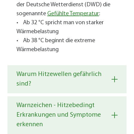
der Deutsche Wetterdienst (DWD) die
sogenannte
Gefühlte Temperatur
:
• Ab 32 °C spricht man von starker
Wärmebelastung
• Ab 38 °C beginnt die extreme
Wärmebelastung
Warum Hitzewellen gefährlich
sind?
Warnzeichen - Hitzebedingt
Hitzewellen sind Extremereignisse mit
Erkrankungen und Symptome
ernsthaften Folgen:
erkennen
• Sie können ältere Menschen, Kinder