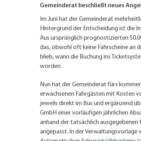
W
Termine
Gemeinderat beschließt neues Ange
W
Veranstaltungskalender
W
Was erledige ich wo?
Im Juni hat der Gemeinderat mehrheitl
Wegbeschreibung
Hintergrund der Entscheidung ist die 
Zahlen und Fakten
Aus ursprünglich prognostizierten 50.
das, obwohl oft keine Fahrscheine an 
blieb, wann die Buchung ins Ticketsyst
worden.
Nun hat der Gemeinderat fürs kommende 
erwachsenen Fahrgästen mit Kosten von 
jeweils direkt im Bus und ergänzend ü
GmbH einer vorläufigen jährlichen Abs
anhand der tatsächlich ausgegebenen 
angepasst. In der Verwaltungsvorlage 