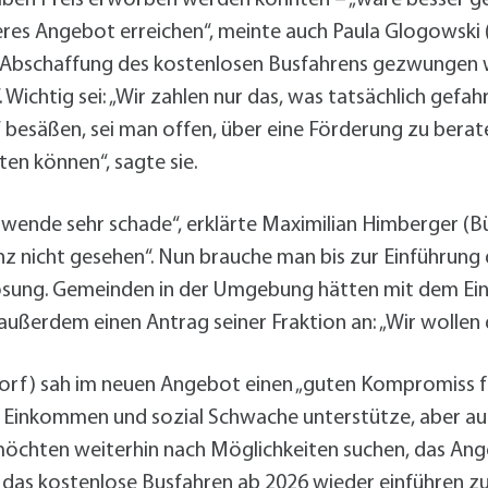
eres Angebot erreichen“, meinte auch Paula Glogowski 
r Abschaffung des kostenlosen Busfahrens gezwungen 
 Wichtig sei: „Wir zahlen nur das, was tatsächlich gefah
 besäßen, sei man offen, über eine Förderung zu berate
en können“, sagte sie.
tswende sehr schade“, erklärte Maximilian Himberger (B
nz nicht gesehen“. Nun brauche man bis zur Einführun
sung. Gemeinden in der Umgebung hätten mit dem Ein
außerdem einen Antrag seiner Fraktion an: „Wir wollen
rf) sah im neuen Angebot einen „guten Kompromiss f
 Einkommen und sozial Schwache unterstütze, aber auc
möchten weiterhin nach Möglichkeiten suchen, das Ange
, das kostenlose Busfahren ab 2026 wieder einführen z