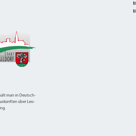
M
M
ält man in Deutsch-
uskünften über Leis-
ung.