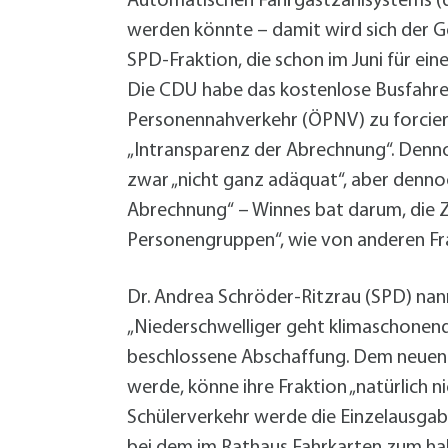
Automatischen Fahrgastzählsystems (da
werden könnte – damit wird sich der Ge
SPD-Fraktion, die schon im Juni für ei
Die CDU habe das kostenlose Busfahre
Personennahverkehr (ÖPNV) zu forciere
„Intransparenz der Abrechnung“. Denn
zwar „nicht ganz adäquat“, aber dennoc
Abrechnung“ – Winnes bat darum, die Za
Personengruppen“, wie von anderen Fra
Dr. Andrea Schröder-Ritzrau (SPD) nann
„Niederschwelliger geht klimaschonend
beschlossene Abschaffung. Dem neuen A
werde, könne ihre Fraktion „natürlich 
Schülerverkehr werde die Einzelausgab
bei dem im Rathaus Fahrkarten zum ha