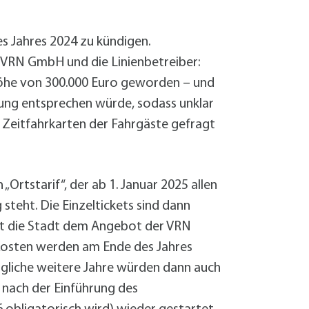
Sanierung zum
Starkregen- 
Stecker-Solar
s Jahres 2024 zu kündigen.
Thermische So
 VRN GmbH und die Linienbetreiber:
Wallbox absei
 Höhe von 300.000 Euro geworden – und
Elektrische un
rung entsprechen würde, sodass unklar
 Zeitfahrkarten der Fahrgäste gefragt
rtstarif“, der ab 1. Januar 2025 allen
steht. Die Einzeltickets sind dann
mmt die Stadt dem Angebot der VRN
 Kosten werden am Ende des Jahres
gliche weitere Jahre würden dann auch
 nach der Einführung des