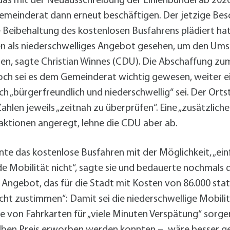
s mit der Neuausschreibung der Linienbündel ab 2026 
meinderat dann erneut beschäftigen. Der jetzige Besch
ne Beibehaltung des kostenlosen Busfahrens plädiert hat
n als niederschwelliges Angebot gesehen, um den Umst
n, sagte Christian Winnes (CDU). Die Abschaffung zu
och sei es dem Gemeinderat wichtig gewesen, weiter 
h „bürgerfreundlich und niederschwellig“ sei. Der Orts
hlen jeweils „zeitnah zu überprüfen“. Eine „zusätzlic
ktionen angeregt, lehne die CDU aber ab.
te das kostenlose Busfahren mit der Möglichkeit, „einfa
e Mobilität nicht“, sagte sie und bedauerte nochmal
ngebot, das für die Stadt mit Kosten von 86.000 statt
nicht zustimmen“: Damit sei die niederschwellige Mobili
e von Fahrkarten für „viele Minuten Verspätung“ sorge
lben Preis erworben werden konnten – „wäre besser g