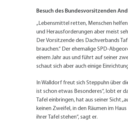
W
Termine
W
Veranstaltungskalender
Besuch des Bundesvorsitzenden Andr
W
Was erledige ich wo?
„Lebensmittel retten, Menschen helfen“
Wegbeschreibung
und Herausforderungen aber meist sehr 
Zahlen und Fakten
Der Vorsitzende des Dachverbands Tafel
brauchen.“ Der ehemalige SPD-Abgeord
einem Jahr aus und führt auf seiner 
schaut sich aber auch einige Einrichtun
In Walldorf freut sich Steppuhn über di
ist schon etwas Besonderes“, lobt er d
Tafel einbringen, hat aus seiner Sicht
keinen Zweifel, in den Räumen im Haus a
ihrer Tafel stehen“, sagt er.