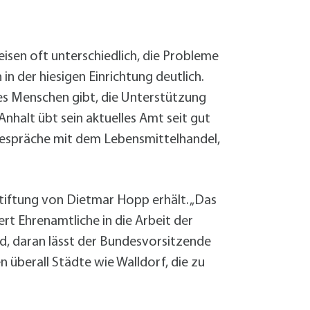
Sanierung zum
Starkregen- 
Stecker-Solar
isen oft unterschiedlich, die Probleme
Thermische So
n der hiesigen Einrichtung deutlich.
Wallbox absei
Elektrische un
 es Menschen gibt, die Unterstützung
alt übt sein aktuelles Amt seit gut
Gespräche mit dem Lebensmittelhandel,
 Stiftung von Dietmar Hopp erhält. „Das
rt Ehrenamtliche in die Arbeit der
nd, daran lässt der Bundesvorsitzende
n überall Städte wie Walldorf, die zu