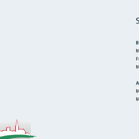
B
M
F
M
A
M
M