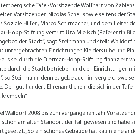
embergische Tafel-Vorsitzende Wolfhart von Zabiens
ten Vorsitzenden Nicolas Schell sowie seitens der S
s Soziale Hilfen, Marco Schirmacher, und dem Leiter 
Hopp-Stiftung vertritt Uta Mielisch (Referentin Bildun
ngebot der Stadt“, sagt Steinmann und stellt Walldorf 
aus untergebrachten Einrichtungen Kleiderstube und Plat
s sei durch die Dietmar-Hopp-Stiftung finanziert wor
 durch die Stadt betrieben und den Einrichtungen miet
t“, so Steinmann, denn es gebe auch im vergleichsweise
 Den gut hundert Ehrenamtlichen, die sich in der Tafel
u krempeln“.
l Walldorf 2008 bis zum vergangenen Jahr Vorsitzender
ei schon am alten Standort der Fall gewesen und habe 
rtgesetzt. „So ein schönes Gebäude hat kaum eine ande