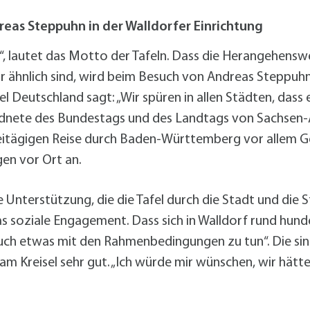
alldorf-Süd 1. BA
alldorf-Süd 2. BA
eas Steppuhn in der Walldorfer Einrichtung
ohnungsbauförderung
, lautet das Motto der Tafeln. Dass die Herangehenswe
ähnlich sind, wird beim Besuch von Andreas Steppuhn i
 Deutschland sagt: „Wir spüren in allen Städten, dass
nete des Bundestags und des Landtags von Sachsen-Anh
zweitägigen Reise durch Baden-Württemberg vor allem 
gen vor Ort an.
e Unterstützung, die die Tafel durch die Stadt und die
as soziale Engagement. Dass sich in Walldorf rund hunde
 „auch etwas mit den Rahmenbedingungen zu tun“. Die si
m Kreisel sehr gut. „Ich würde mir wünschen, wir hätte