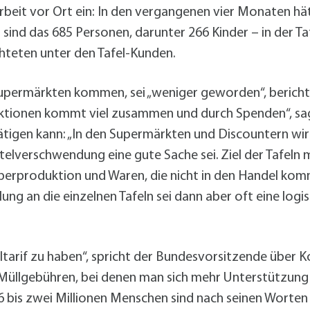
 Arbeit vor Ort ein: In den vergangenen vier Monaten 
d das 685 Personen, darunter 266 Kinder – in der Tafe
hteten unter den Tafel-Kunden.
Supermärkten kommen, sei „weniger geworden“, berichte
ktionen kommt viel zusammen und durch Spenden“, sagt
tigen kann: „In den Supermärkten und Discountern wir
lverschwendung eine gute Sache sei. Ziel der Tafeln m
berproduktion und Waren, die nicht in den Handel kom
ilung an die einzelnen Tafeln sei dann aber oft eine lo
lltarif zu haben“, spricht der Bundesvorsitzende über
er Müllgebühren, bei denen man sich mehr Unterstützung
1,6 bis zwei Millionen Menschen sind nach seinen Worten