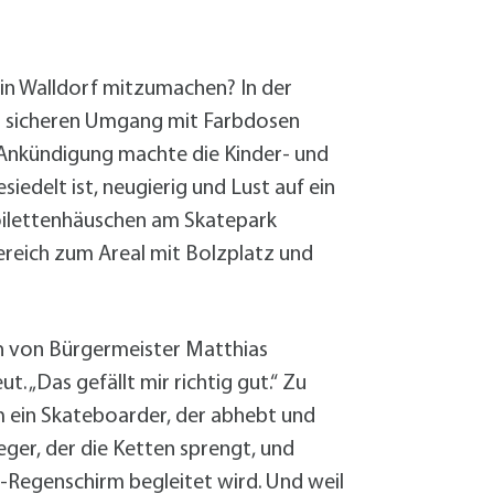
Sanierung zum
Starkregen- 
Stecker-Solar
t in Walldorf mitzumachen? In der
Thermische So
en sicheren Umgang mit Farbdosen
Wallbox absei
r Ankündigung machte die Kinder- und
Elektrische un
edelt ist, neugierig und Lust auf ein
Toilettenhäuschen am Skatepark
bereich zum Areal mit Bolzplatz und
ch von Bürgermeister Matthias
. „Das gefällt mir richtig gut.“ Zu
 ein Skateboarder, der abhebt und
eger, der die Ketten sprengt, und
en-Regenschirm begleitet wird. Und weil