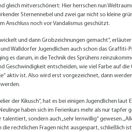
and gleich mitverschönert: Hier herrschen nun Weltrau
irkender Sternennebel und zwei gar nicht so kleine gr
i im Anschluss noch vor Vandalismus geschützt.
twickelt und dann Grobzeichnungen gemacht“, erläuter
und Walldorfer Jugendlichen auch schon das Graffiti-P
ging es darum, in die Technik des Sprühens reinzukom
und Geschwindigkeit entscheiden, wie viel Farbe auf di
“ aktiv ist. Also wird erst vorgezeichnet, dann werden
 werden.
elier der Kikusch“, hat es bei einigen Jugendlichen lau
eulinge haben sich im Ferienkurs mehr als nur tapfer ge
r talentiert, sondern auch „sehr lernwillig“ gewesen. „Al
die rechtlichen Fragen nicht ausgespart, schließlich i