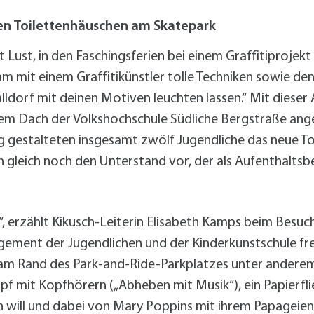
alldorf-Süd 1. BA
alldorf-Süd 2. BA
en Toilettenhäuschen am Skatepark
ohnungsbauförderung
t Lust, in den Faschingsferien bei einem Graffitiprojek
 mit einem Graffitikünstler tolle Techniken sowie d
lldorf mit deinen Motiven leuchten lassen.“ Mit diese
em Dach der Volkshochschule Südliche Bergstraße angesi
ng gestalteten insgesamt zwölf Jugendliche das neue 
ch gleich noch den Unterstand vor, der als Aufenthalts
“, erzählt Kikusch-Leiterin Elisabeth Kamps beim Besu
agement der Jugendlichen und der Kinderkunstschule freut
 am Rand des Park-and-Ride-Parkplatzes unter anderem
pf mit Kopfhörern („Abheben mit Musik“), ein Papierfli
rnen will und dabei von Mary Poppins mit ihrem Papagei