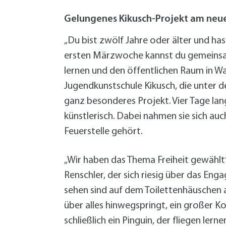
W
Termine
W
Veranstaltungskalender
Gelungenes Kikusch-Projekt am neu
W
Was erledige ich wo?
„Du bist zwölf Jahre oder älter und has
Wegbeschreibung
ersten Märzwoche kannst du gemeinsam
Zahlen und Fakten
lernen und den öffentlichen Raum in Wa
Jugendkunstschule Kikusch, die unter d
ganz besonderes Projekt. Vier Tage la
künstlerisch. Dabei nahmen sie sich au
Feuerstelle gehört.
„Wir haben das Thema Freiheit gewählt
Renschler, der sich riesig über das Eng
sehen sind auf dem Toilettenhäuschen
über alles hinwegspringt, ein großer Ko
schließlich ein Pinguin, der fliegen le