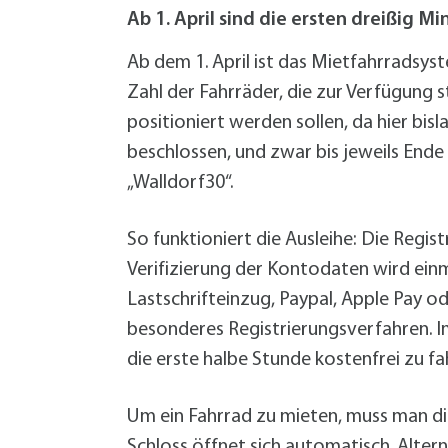
W
Termine
Ab 1. April sind die ersten dreißig M
W
Veranstaltungskalender
W
Was erledige ich wo?
Ab dem 1. April ist das Mietfahrradsys
Wegbeschreibung
Zahl der Fahrräder, die zur Verfügung 
Zahlen und Fakten
positioniert werden sollen, da hier bi
beschlossen, und zwar bis jeweils Ende
„Walldorf30“.
So funktioniert die Ausleihe: Die Regi
Verifizierung der Kontodaten wird einm
Lastschrifteinzug, Paypal, Apple Pay ode
besonderes Registrierungsverfahren. 
die erste halbe Stunde kostenfrei zu fa
Um ein Fahrrad zu mieten, muss man 
Schloss öffnet sich automatisch. Alter