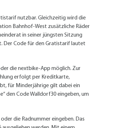
Sanierung zum
Starkregen- 
Stecker-Solar
starif nutzbar. Gleichzeitig wird die
Thermische So
Station Bahnhof-West zusätzliche Räder
Wallbox absei
einderat in seiner jüngsten Sitzung
Elektrische un
. Der Code für den Gratistarif lautet
 oder die nextbike-App möglich. Zur
hlung erfolgt per Kreditkarte,
t, für Minderjährige gilt dabei ein
ne“ den Code Walldorf30 eingeben, um
n oder die Radnummer eingeben. Das
6
ausgeliehen werden. Mit einem