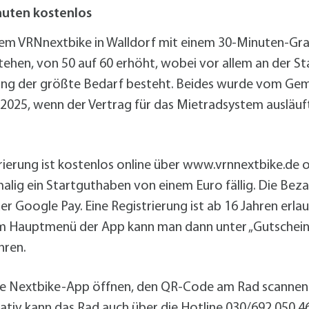
alldorf-Süd 1. BA
inuten kostenlos
alldorf-Süd 2. BA
ohnungsbauförderung
tem VRNnextbike in Walldorf mit einem 30-Minuten-Grati
stehen, von 50 auf 60 erhöht, wobei vor allem an der 
slang der größte Bedarf besteht. Beides wurde vom Gem
 2025, wenn der Vertrag für das Mietradsystem ausläuft
strierung ist kostenlos online über www.vrnnextbike.de
alig ein Startguthaben von einem Euro fällig. Die Beza
r Google Pay. Eine Registrierung ist ab 16 Jahren erlaub
Im Hauptmenü der App kann man dann unter „Gutschei
hren.
die Nextbike-App öffnen, den QR-Code am Rad scanne
nativ kann das Rad auch über die Hotline
030/692 050 4