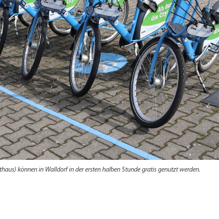
Radserv
ÖPNV
+
Parken
Förderprogramme Mobilität
Veranstaltungskalender
Veranstaltungskalender
Veranstaltungskalender
Veranstaltungskalender
Veranstaltungskalender
usschreibungen
auanträge
ebauungspläne
lächennutzungsplan
odenrichtwerte
thaus) können in Walldorf in der ersten halben Stunde gratis genutzt werden.
ärmaktionsplan
inzelhandelskonzept
lanoffenlagen