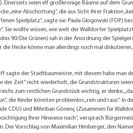
. Einerseits seien elf großkronige Bäume auf dem Grunds
ecke „eine Abschottung“, die aus Sicht ihrer Fraktion „k
offenen Spielplatz“, sagte sie. Paula Glogowski (FDP) b
. Sie wollte wissen, wie weit der Walldorfer Spielplat
dnis 90/Die Grünen) sah in der Anordnung der Spielger
er die Hecke könne man allerdings noch mal diskutieren
f sagte der Stadtbaumeister, mit diesem habe man den
 der Zeit“ nicht wiederholt, die Grundstrukturen seien 
eichs zum restlichen Grundstück wichtig, er denke, „da
aun“, die Kinder könnten problemlos „rein und raus“. In
eide CDU) und Mihriban Gönenç (Zusammen für Walldorf
cksichtigung Ihrer Hinweise nach“, versprach Bürgermei
n. Der Vorschlag von Maximilian Himberger, den Namen