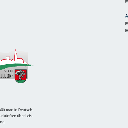
M
A
M
M
ält man in Deutsch-
uskünften über Leis-
ung.