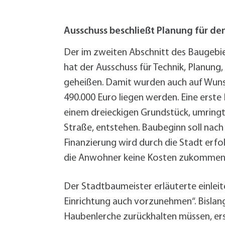
W
Termine
W
Veranstaltungskalender
W
Was erledige ich wo?
Ausschuss beschließt Planung für den
Wegbeschreibung
Der im zweiten Abschnitt des Baugebie
Zahlen und Fakten
hat der Ausschuss für Technik, Planun
geheißen. Damit wurden auch auf Wunsch
490.000 Euro liegen werden. Eine erste
einem dreieckigen Grundstück, umringt
Straße, entstehen. Baubeginn soll nach
Finanzierung wird durch die Stadt erfo
die Anwohner keine Kosten zukommen
Der Stadtbaumeister erläuterte einleite
Einrichtung auch vorzunehmen“. Bislan
Haubenlerche zurückhalten müssen, erst