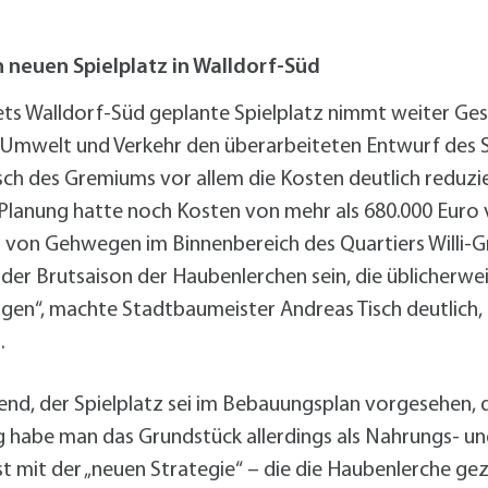
alldorf-Süd 1. BA
alldorf-Süd 2. BA
ohnungsbauförderung
 neuen Spielplatz in Walldorf-Süd
ts Walldorf-Süd geplante Spielplatz nimmt weiter Ges
g, Umwelt und Verkehr den überarbeiteten Entwurf des
 des Gremiums vor allem die Kosten deutlich reduziert
 Planung hatte noch Kosten von mehr als 680.000 Euro 
 von Gehwegen im Binnenbereich des Quartiers Willi-
 der Brutsaison der Haubenlerchen sein, die üblicherw
lgen“, machte Stadtbaumeister Andreas Tisch deutlich,
.
nd, der Spielplatz sei im Bebauungsplan vorgesehen, da
g habe man das Grundstück allerdings als Nahrungs- un
 mit der „neuen Strategie“ – die die Haubenlerche gez