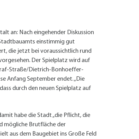
Sanierung zum
Starkregen- 
Stecker-Solar
Thermische So
talt an: Nach eingehender Diskussion
Wallbox absei
 Stadtbauamts einstimmig gut
Elektrische un
, die jetzt bei voraussichtlich rund
vorgesehen. Der Spielplatz wird auf
Graf-Straße/Dietrich-Bonhoeffer-
eise Anfang September endet. „Die
 dass durch den neuen Spielplatz auf
mit habe die Stadt „die Pflicht, die
d mögliche Brutfläche der
ielt aus dem Baugebiet ins Große Feld