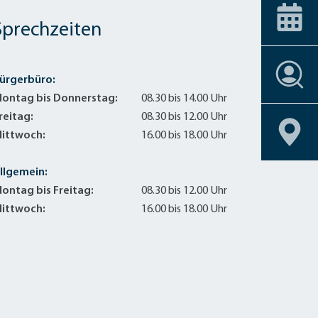
ice-Stationen
Alle Förderprogramme
+
Carsharing
 am Bahnhof
Veranstaltungskalender
Dachbegrünu
Sprechzeiten
Effizient heiz
Einbruchschu
Stellenangebote
Entsiegelung
ürgerbüro:
ontag bis Donnerstag:
08.30 bis 14.00 Uhr
Stellenangebote
Stellenangebote
Stellenangebote
Stellenangebote
Geoportal
Geoportal
Geoportal
Geoportal
Fahrrad-Shop
Stellenangebote
Geoportal
reitag:
08.30 bis 12.00 Uhr
Fassadenbegr
Geoportal
ittwoch:
16.00 bis 18.00 Uhr
Gebäudehülle
Geschirrmobil
llgemein:
Kontrollierte 
ontag bis Freitag:
08.30 bis 12.00 Uhr
Lastenrad
ittwoch:
16.00 bis 18.00 Uhr
Neubau eines 
Photovoltaik 
Photovoltaik
Photovoltaik
Regenwassern