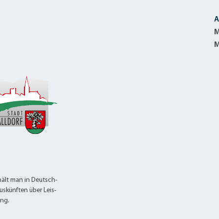
A
M
M
ält man in Deutsch-
uskünften über Leis-
ung.