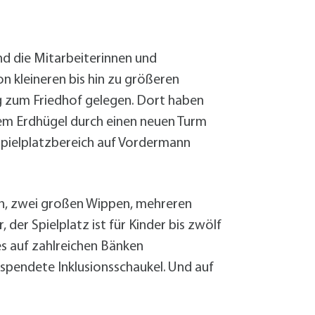
Sanierung zum
Starkregen- 
Stecker-Solar
ind die Mitarbeiterinnen und
Thermische So
n kleineren bis hin zu größeren
Wallbox absei
Elektrische un
g zum Friedhof gelegen. Dort haben
dem Erdhügel durch einen neuen Turm
 Spielplatzbereich auf Vordermann
eln, zwei großen Wippen, mehreren
der Spielplatz ist für Kinder bis zwölf
es auf zahlreichen Bänken
spendete Inklusionsschaukel. Und auf