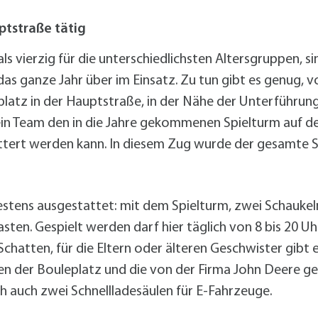
alldorf-Süd 1. BA
alldorf-Süd 2. BA
ptstraße tätig
ohnungsbauförderung
als vierzig für die unterschiedlichsten Altersgruppen, s
as ganze Jahr über im Einsatz. Zu tun gibt es genug, vo
platz in der Hauptstraße, in der Nähe der Unterführun
ein Team den in die Jahre gekommenen Spielturm auf 
klettert werden kann. In diesem Zug wurde der gesamte
 bestens ausgestattet: mit dem Spielturm, zwei Schauk
n. Gespielt werden darf hier täglich von 8 bis 20 Uhr, 
hatten, für die Eltern oder älteren Geschwister gibt 
gen der Bouleplatz und die von der Firma John Deere ge
h auch zwei Schnellladesäulen für E-Fahrzeuge.