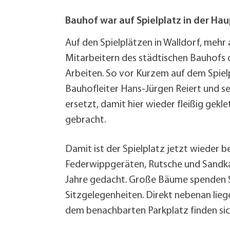
W
Termine
W
Veranstaltungskalender
Bauhof war auf Spielplatz in der Hau
W
Was erledige ich wo?
Auf den Spielplätzen in Walldorf, mehr 
Wegbeschreibung
Mitarbeitern des städtischen Bauhofs d
Zahlen und Fakten
Arbeiten. So vor Kurzem auf dem Spiel
Bauhofleiter Hans-Jürgen Reiert und s
ersetzt, damit hier wieder fleißig ge
gebracht.
Damit ist der Spielplatz jetzt wieder
Federwippgeräten, Rutsche und Sandkaste
Jahre gedacht. Große Bäume spenden Sc
Sitzgelegenheiten. Direkt nebenan lie
dem benachbarten Parkplatz finden sic