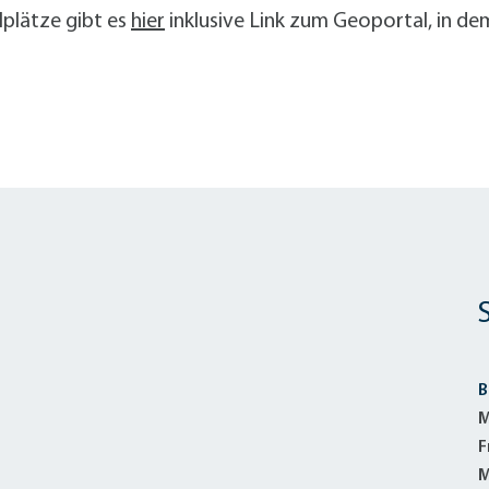
lplätze gibt es
hier
inklusive Link zum Geoportal, in dem
B
M
F
M