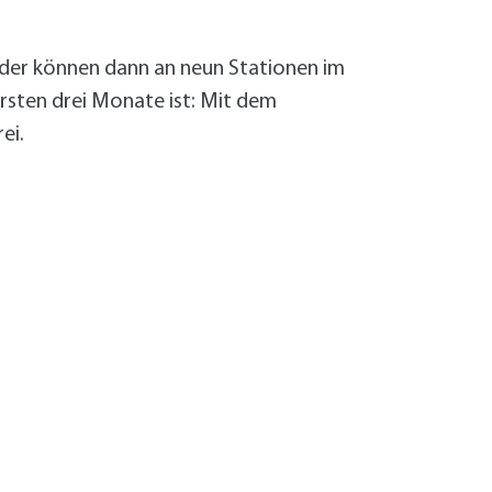
Sanierung zum
Starkregen- 
Stecker-Solar
räder können dann an neun Stationen im
Thermische So
rsten drei Monate ist: Mit dem
Wallbox absei
ei.
Elektrische un