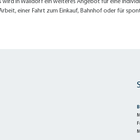
wird in Walldorf ein weiteres Angebot für eine individ
Arbeit, einer Fahrt zum Einkauf, Bahnhof oder für spon
B
M
F
M