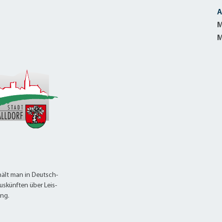
A
M
M
ält man in Deutsch-
uskünften über Leis-
ung.