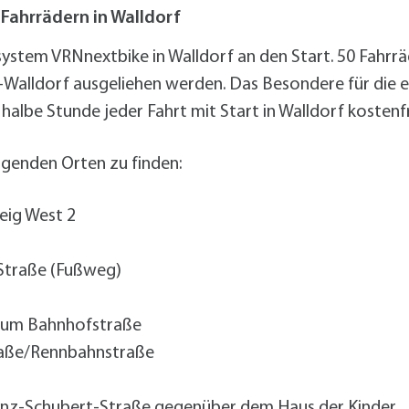
alldorf-Süd 1. BA
Fahrrädern in Walldorf
alldorf-Süd 2. BA
ohnungsbauförderung
dsystem VRNnextbike in Walldorf an den Start. 50 Fahr
alldorf ausgeliehen werden. Das Besondere für die e
halbe Stunde jeder Fahrt mit Start in Walldorf kostenfr
lgenden Orten zu finden:
eig West 2
Straße (Fußweg)
rum Bahnhofstraße
raße/Rennbahnstraße
anz-Schubert-Straße gegenüber dem Haus der Kinder