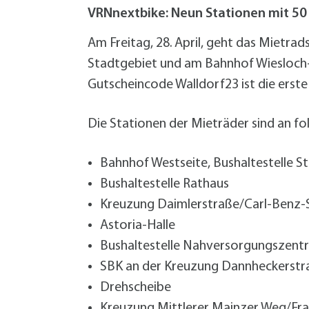
W
Termine
VRNnextbike: Neun Stationen mit 50 
W
Veranstaltungskalender
W
Was erledige ich wo?
Am Freitag, 28. April, geht das Mietra
Wegbeschreibung
Stadtgebiet und am Bahnhof Wiesloch-W
Zahlen und Fakten
Gutscheincode Walldorf23 ist die erste 
Die Stationen der Mieträder sind an fo
Bahnhof Westseite, Bushaltestelle St
Bushaltestelle Rathaus
Kreuzung Daimlerstraße/Carl-Benz-
Astoria-Halle
Bushaltestelle Nahversorgungszent
SBK an der Kreuzung Dannheckerst
Drehscheibe
Kreuzung Mittlerer Mainzer Weg/Fr