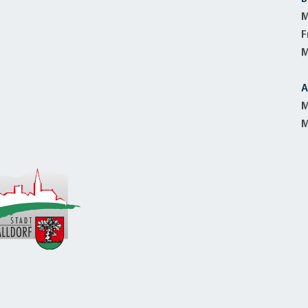
M
F
M
A
M
M