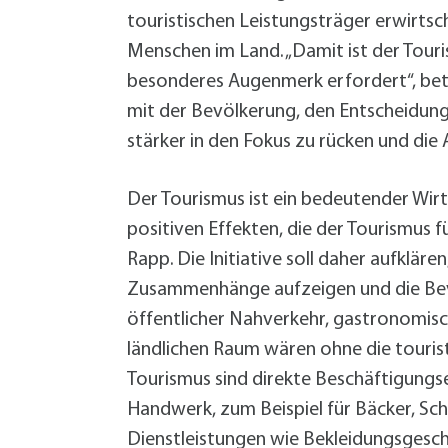
Grundsteuer-Reform
Demenz im Quartier
Bürgermeister
Hitze
Geld sparen
touristischen Leistungsträger erwirt
Vortrag (VHS): Starkregen- und
Hitze
Service
Zentrale Verwaltung
Starkregen Risikovorsorge
Katastrophenvorsorge
Menschen im Land. „Damit ist der Touri
Hilfe für die Ukraine
Ordnung und Umwelt
besonderes Augenmerk erfordert“, beto
Formularservice
Finanzen
mit der Bevölkerung, den Entscheidung
Forst
Planen, Bauen, Immobilien
Fundsachen
Termine
Termine
Termine
Termine
Bürgerservice
Bürgerservice
Bürgerservice
Bürgerservice
stärker in den Fokus zu rücken und die
Termine
Bürgerservice
Wirtschaftsförderung
Hilfe im Notfall
Öffentlichkeitsarbeit
Geoportal
Der Tourismus ist ein bedeutender Wirt
Eigenbetrieb Wohnungswirtschaft
Informationen Planen und Bauen
+
A
positiven Effekten, die der Tourismus fü
B
Klimaschutzkonzept
Rapp. Die Initiative soll daher aufklär
B
Mitarbeiter von A bis Z
Zusammenhänge aufzeigen und die Bevöl
F
Öffentliche Toiletten
öffentlicher Nahverkehr, gastronomis
B
Satzungen, Verordnungen, Richtlinien
ländlichen Raum wären ohne die tourist
L
Schnittgut- und Recyclingplatz
Tourismus sind direkte Beschäftigungs
E
Service BW
Handwerk, zum Beispiel für Bäcker, Schr
P
Starkregen Risikovorsorge
Dienstleistungen wie Bekleidungsgesch