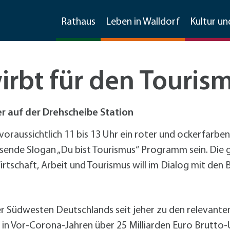
Rathaus
Leben in Walldorf
Kultur un
irbt für den Touris
Stellenangebote
Imagefilm
Feste
Bauen und Sanieren
Wirtschaftsförderung
 auf der Drehscheibe Station
Frühlingsfest
Sanierungsmanagement
Kontakt und Information
Ratsinfosystem
Soziale Dienste
Freizeit und mehr
Invasive Arten
Material, Formulare, Downloads
aussichtlich 11 bis 13 Uhr ein roter und ockerfarben 
Gewerbegebietsfest
Förderprogramme Bauen und Sanieren
Kommunikation
lesende Slogan „Du bist Tourismus“ Programm sein. Die 
Jubiläumsfest 125 Jahre Stadtrechte
Förderprogramme
+
Für Klei
Freizeiteinrichtungen
Weitere Infos
Partner der Wirtschaft
Gemeinderat & Ausschüsse
Kirchen
Übernachtungen
Mobilität
tschaft, Arbeit und Tourismus will im Dialog mit den 
Spargelmarkt
Umwelt
Existenzgründung und -sicherung
Vereine
Asiatische Tigermücke
Formulare und Downloads
tadtmarketingkonzept
Straßenkerwe
Beschäftigungsförderung
Sonstige Schulen
Große Drüsenameise
Datenschutzhinweise im
arkmöglichkeiten
Fußverkehr
Sitzungen
Friedhof
Gaststätten
Stadtmarketing
Walldorfer Kulturnacht
Stadtmarketing
Spielplätze
ochenmarkt
Radverkehr
+
Fahrrad
Datenschutzhinweise zur
er Südwesten Deutschlands seit jeher zu den relevante
Radver
CarSharing
Unternehmensbefragung
 in Vor-Corona-Jahren über 25 Milliarden Euro Brutto-