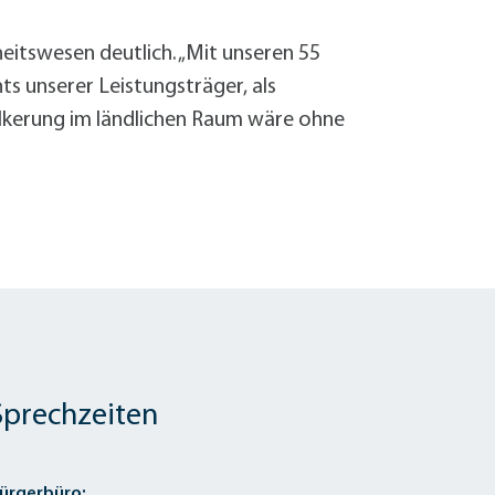
Sanierung zum
Starkregen- 
eitswesen deutlich. „Mit unseren 55
Stecker-Solar
s unserer Leistungsträger, als
Thermische So
lkerung im ländlichen Raum wäre ohne
Wallbox absei
Elektrische un
Sprechzeiten
ürgerbüro: