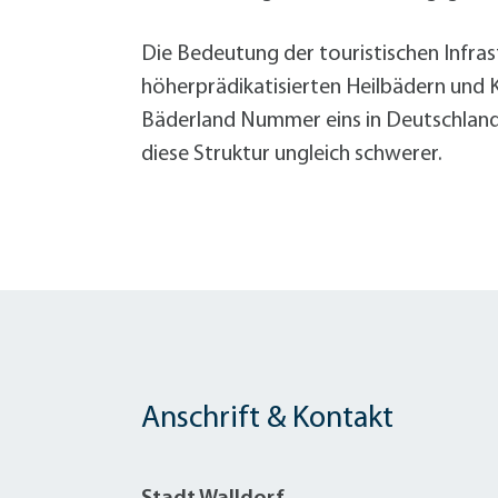
W
Termine
W
Veranstaltungskalender
Die Bedeutung der touristischen Infras
W
Was erledige ich wo?
höherprädikatisierten Heilbädern und 
Wegbeschreibung
Bäderland Nummer eins in Deutschland
Zahlen und Fakten
diese Struktur ungleich schwerer.
Anschrift & Kontakt