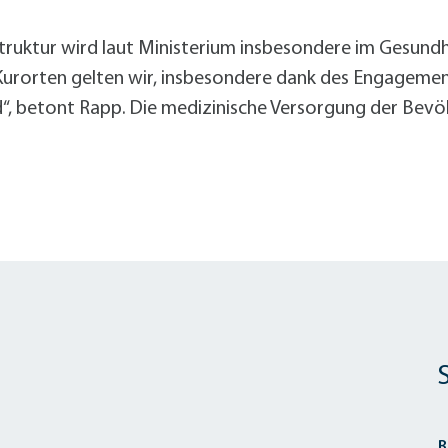
alldorf-Süd 1. BA
alldorf-Süd 2. BA
truktur wird laut Ministerium insbesondere im Gesundh
ohnungsbauförderung
Kurorten gelten wir, insbesondere dank des Engagement
“, betont Rapp. Die medizinische Versorgung der Bevö
B