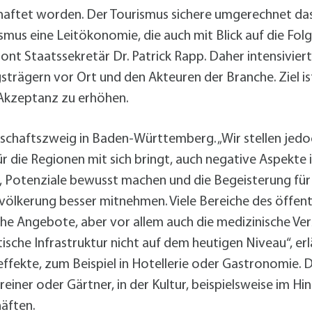
Radserv
ÖPNV
+
Parken
schaftet worden. Der Tourismus sichere umgerechnet 
Förderprogramme Mobilität
smus eine Leitökonomie, die auch mit Blick auf die Fo
nt Staatssekretär Dr. Patrick Rapp. Daher intensivier
strägern vor Ort und den Akteuren der Branche. Ziel i
Veranstaltungskalender
Veranstaltungskalender
Veranstaltungskalender
Veranstaltungskalender
 Akzeptanz zu erhöhen.
Veranstaltungskalender
schaftszweig in Baden-Württemberg. „Wir stellen jedoc
usschreibungen
r die Regionen mit sich bringt, auch negative Aspekte i
auanträge
en, Potenziale bewusst machen und die Begeisterung für
ebauungspläne
kerung besser mitnehmen. Viele Bereiche des öffentli
lächennutzungsplan
che Angebote, aber vor allem auch die medizinische V
odenrichtwerte
ische Infrastruktur nicht auf dem heutigen Niveau“, er
ärmaktionsplan
effekte, zum Beispiel in Hotellerie oder Gastronomie.
inzelhandelskonzept
einer oder Gärtner, in der Kultur, beispielsweise im Hi
lanoffenlagen
äften.