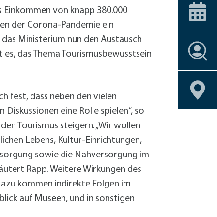
ice-Stationen
Alle Förderprogramme
+
Carsharing
 am Bahnhof
Veranstaltungskalender
das Einkommen von knapp 380.000
Dachbegrünu
lgen der Corona-Pandemie ein
Effizient heiz
t das Ministerium nun den Austausch
Einbruchschu
Stellenangebote
st es, das Thema Tourismusbewusstsein
Entsiegelung
Stellenangebote
Stellenangebote
Stellenangebote
Stellenangebote
Geoportal
Geoportal
Geoportal
Geoportal
Fahrrad-Shop
Stellenangebote
Geoportal
Fassadenbegr
Geoportal
Gebäudehülle
h fest, dass neben den vielen
Geschirrmobil
n Diskussionen eine Rolle spielen“, so
Kontrollierte 
 den Tourismus steigern. „Wir wollen
Lastenrad
chen Lebens, Kultur-Einrichtungen,
Neubau eines 
ersorgung sowie die Nahversorgung im
Photovoltaik 
läutert Rapp. Weitere Wirkungen des
Photovoltaik
 Dazu kommen indirekte Folgen im
Photovoltaik
nblick auf Museen, und in sonstigen
Regenwassern