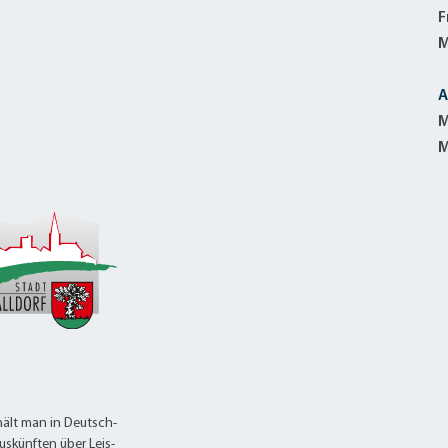
alldorf-Süd 1. BA
F
alldorf-Süd 2. BA
M
ohnungsbauförderung
A
M
M
ält man in Deutsch-
uskünften über Leis-