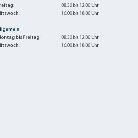
Sanierung zum
reitag:
08.30 bis 12.00 Uhr
Starkregen- 
ittwoch:
16.00 bis 18.00 Uhr
Stecker-Solar
Thermische So
llgemein:
Wallbox absei
ontag bis Freitag:
08.30 bis 12.00 Uhr
Elektrische un
ittwoch:
16.00 bis 18.00 Uhr