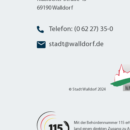
W
Termine
69190 Walldorf
W
Veranstaltungskalender
W
Was erledige ich wo?
Wegbeschreibung
Telefon: (0 62 27) 35-0
Zahlen und Fakten
stadt@walldorf.de
© Stadt Walldorf 2024
Mit der Behördennummer 115 erh
land einen direkten Zugang zu A