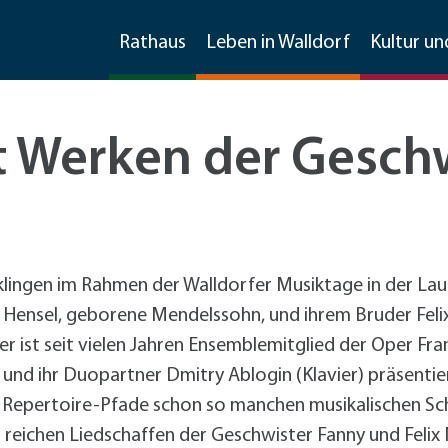
Rathaus
Leben in Walldorf
Kultur un
t Werken der Geschw
Stellenangebote
Imagefilm
Feste
Bauen und Sanieren
Wirtschaftsförderung
Frühlingsfest
Sanierungsmanagement
Kontakt und Information
Ratsinfosystem
Soziale Dienste
Freizeit und mehr
Invasive Arten
Material, Formulare, Downloads
Gewerbegebietsfest
Förderprogramme Bauen und Sanieren
Kommunikation
lingen im Rahmen der Walldorfer Musiktage in der Laur
Jubiläumsfest 125 Jahre Stadtrechte
Förderprogramme
+
Für Klei
Freizeiteinrichtungen
Weitere Infos
Partner der Wirtschaft
Gemeinderat & Ausschüsse
Kirchen
Übernachtungen
Mobilität
Hensel, geborene Mendelssohn, und ihrem Bruder Felix
Spargelmarkt
Umwelt
Existenzgründung und -sicherung
Vereine
Asiatische Tigermücke
Formulare und Downloads
tadtmarketingkonzept
ist seit vielen Jahren Ensemblemitglied der Oper Frankf
Straßenkerwe
Beschäftigungsförderung
Sonstige Schulen
Große Drüsenameise
Datenschutzhinweise im
arkmöglichkeiten
Fußverkehr
Sitzungen
Friedhof
Gaststätten
e und ihr Duopartner Dmitry Ablogin (Klavier) präsentie
Stadtmarketing
Walldorfer Kulturnacht
Stadtmarketing
Spielplätze
ochenmarkt
Radverkehr
+
Fahrrad
 Repertoire-Pfade schon so manchen musikalischen Sch
Datenschutzhinweise zur
Radver
CarSharing
Unternehmensbefragung
 reichen Liedschaffen der Geschwister Fanny und Felix