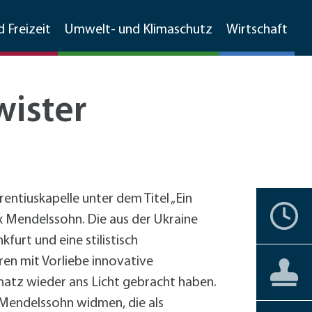
d Freizeit
Umwelt- und Klimaschutz
Wirtschaft
ister
Walldorfer Rundschau
Ehrenamtskompass
Natur
Umweltschutz
Branchenverzeichnis
Grünschnitt, Sammelboxen,
Partnerstädte
Bürgerengagement
Stadtgeschichte
Natur
MetropolPark Wiesloch-Walldorf
Gemarkungsputz
entiuskapelle unter dem Titel „Ein
Lärmaktionsplan
nstbetriebe
Historisches Walldorf
Storchenwiese
Termine
Ehrenbürger
Vereine
Liebenswertes
Förderprogramme
 Mendelssohn. Die aus der Ukraine
Boden- und Wasserschutz
förderprogramme Gewerbe
Luftbilder
Wälder
+
Hochholz
urt und eine stilistisch
Jüdisches Leben
Staatswald
Private Haushalte
Barrierefreiheit
Aktuelles
Aktuelles
ren mit Vorliebe innovative
Bürgerservice
Reilinger Eck,
Gewerbe
straße Kleinfeldweg
atz wieder ans Licht gebracht haben.
Vereine
kehrskonzept
Gebärdensprache
 Mendelssohn widmen, die als