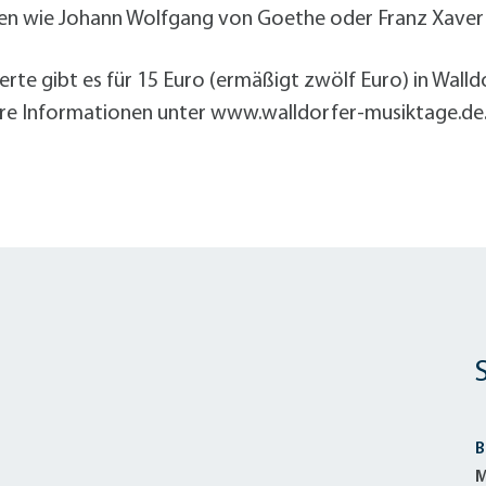
Radserv
ÖPNV
+
Parken
en wie Johann Wolfgang von Goethe oder Franz Xaver 
Förderprogramme Mobilität
erte gibt es für 15 Euro (ermäßigt zwölf Euro) in Wall
ere Informationen unter www.walldorfer-musiktage.de
Veranstaltungskalender
Veranstaltungskalender
Veranstaltungskalender
Veranstaltungskalender
Veranstaltungskalender
usschreibungen
auanträge
ebauungspläne
lächennutzungsplan
odenrichtwerte
ärmaktionsplan
inzelhandelskonzept
B
lanoffenlagen
M