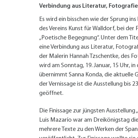
W
Termine
Verbindung aus Literatur, Fotografie
W
Veranstaltungskalender
W
Was erledige ich wo?
Es wird ein bisschen wie der Sprung ins
Wegbeschreibung
des Vereins Kunst für Walldorf, bei de
Zahlen und Fakten
„Poetische Begegnung“. Unter dem Titel
eine Verbindung aus Literatur, Fotograf
der Malerin Hannah Tzschentke, des F
wird am Sonntag, 19. Januar, 15 Uhr, i
übernimmt Sanna Konda, die aktuelle Ga
der Vernissage ist die Ausstellung bis
geöffnet.
Die Finissage zur jüngsten Ausstellung
Luis Mazarío war am Dreikönigstag di
mehrere Texte zu den Werken der Spani