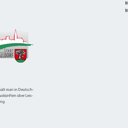
M
M
ält man in Deutsch-
uskünften über Leis-
ung.