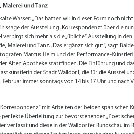
alldorf-Süd 1. BA
, Malerei und Tanz
alldorf-Süd 2. BA
ohnungsbauförderung
 kalte Wasser: „Das hatten wir in dieser Form noch nich
r Finissage der Ausstellung „Korrespondenz“ über die nu
 verbirgt sich mehr als die „übliche“ Ausstellung in d
ie, Malerei und Tanz. „Das ergänzt sich gut“, sagt Bald
otografen Marcus Heim und der Performance-Künstleri
n der Alten Apotheke stattfinden. Die Einführung und d
stkünstlerin der Stadt Walldorf, die für die Ausstellu
 23. Februar immer sonntags von 14 bis 17 Uhr und nach
 „Korrespondenz“ mit Arbeiten der beiden spanischen K
e perfekte Überleitung zur bevorstehenden „Poetisch
er verfasst und diese in der Walldorfer Rundschau im 