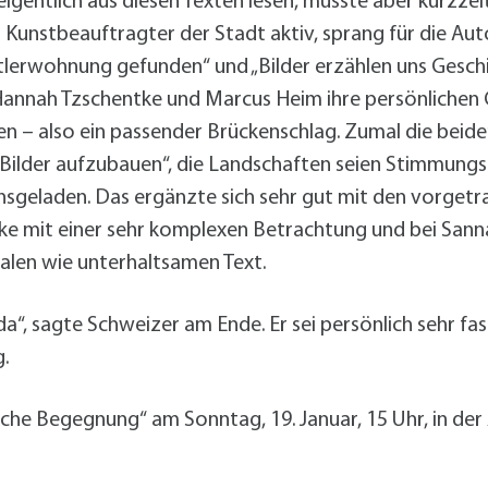
e eigentlich aus diesen Texten lesen, musste aber kurzze
 Kunstbeauftragter der Stadt aktiv, sprang für die Aut
tlerwohnung gefunden“ und „Bilder erzählen uns Gesc
Hannah Tzschentke und Marcus Heim ihre persönlichen 
 – also ein passender Brückenschlag. Zumal die beide
re Bilder aufzubauen“, die Landschaften seien Stimmung
nsgeladen. Das ergänzte sich sehr gut mit den vorgetr
ke mit einer sehr komplexen Betrachtung und bei Sanna
alen wie unterhaltsamen Text.
“, sagte Schweizer am Ende. Er sei persönlich sehr fasz
.
ische Begegnung“ am Sonntag, 19. Januar, 15 Uhr, in der