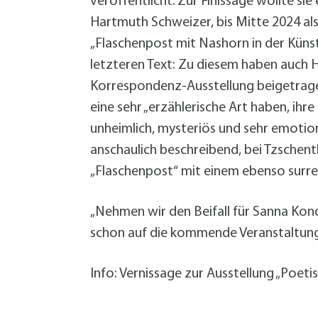
veröffentlicht. Zur Finissage wollte si
Hartmuth Schweizer, bis Mitte 2024 als
„Flaschenpost mit Nashorn in der Küns
letzteren Text: Zu diesem haben auch 
Korrespondenz-Ausstellung beigetragen
eine sehr „erzählerische Art haben, ih
unheimlich, mysteriös und sehr emotio
anschaulich beschreibend, bei Tzschent
„Flaschenpost“ mit einem ebenso surre
„Nehmen wir den Beifall für Sanna Konda
schon auf die kommende Veranstaltung
Info: Vernissage zur Ausstellung „Poet