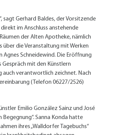
Sanierung zum
Starkregen- 
Stecker-Solar
t“, sagt Gerhard Baldes, der Vorsitzende
Thermische So
n direkt im Anschluss anstehende
Wallbox absei
en Räumen der Alten Apotheke, nämlich
Elektrische un
es über die Veranstaltung mit Werken
n Agnes Schneidewind. Die Eröffnung
as Gespräch mit den Künstlern
ng auch verantwortlich zeichnet. Nach
 Vereinbarung (Telefon 06227/2526)
ünstler Emilio González Sainz und José
en Begegnung“. Sanna Konda hatte
Rahmen ihres „Walldorfer Tagebuchs“