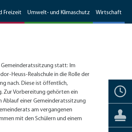
d Freizeit
Umwelt- und Klimaschutz
Wirtschaft
Walldorfer Rundschau
Ehrenamtskompass
Natur
Umweltschutz
Branchenverzeichnis
e Gemeinderatssitzung statt: Im
Grünschnitt, Sammelboxen,
Partnerstädte
Bürgerengagement
Stadtgeschichte
Natur
MetropolPark Wiesloch-Walldorf
dor-Heuss-Realschule in die Rolle der
Gemarkungsputz
 nach. Diese ist öffentlich,
Lärmaktionsplan
nstbetriebe
Historisches Walldorf
Storchenwiese
Termine
Ehrenbürger
Vereine
Liebenswertes
Förderprogramme
g. Zur Vorbereitung gehörten ein
Boden- und Wasserschutz
förderprogramme Gewerbe
Luftbilder
Wälder
+
Hochholz
en Ablauf einer Gemeinderatssitzung
Jüdisches Leben
Staatswald
Private Haushalte
s Gemeinderats am vergangenen
Barrierefreiheit
Aktuelles
Aktuelles
Bürgerservice
Reilinger Eck,
Gewerbe
straße Kleinfeldweg
ammen mit den Schülern und einem
Vereine
kehrskonzept
Gebärdensprache