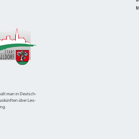
alldorf-Süd 1. BA
M
M
alldorf-Süd 2. BA
ohnungsbauförderung
ält man in Deutsch-
uskünften über Leis-
ung.