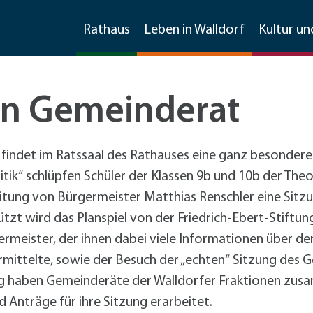
Rathaus
Leben in Walldorf
Kultur un
en Gemeinderat
Stellenangebote
Imagefilm
Feste
Bauen und Sanieren
Wirtschaftsförderung
, findet im Ratssaal des Rathauses eine ganz besonder
Frühlingsfest
Sanierungsmanagement
Kontakt und Information
Ratsinfosystem
Soziale Dienste
Freizeit und mehr
Invasive Arten
Material, Formulare, Downloads
ik“ schlüpfen Schüler der Klassen 9b und 10b der Theo
Gewerbegebietsfest
Förderprogramme Bauen und Sanieren
Kommunikation
tung von Bürgermeister Matthias Renschler eine Sitzung
Jubiläumsfest 125 Jahre Stadtrechte
Förderprogramme
+
Für Klei
Freizeiteinrichtungen
Weitere Infos
Partner der Wirtschaft
Gemeinderat & Ausschüsse
Kirchen
Übernachtungen
Mobilität
ützt wird das Planspiel von der Friedrich-Ebert-Stiftun
Spargelmarkt
Umwelt
Existenzgründung und -sicherung
Vereine
Asiatische Tigermücke
Formulare und Downloads
tadtmarketingkonzept
rmeister, der ihnen dabei viele Informationen über d
Straßenkerwe
Beschäftigungsförderung
Sonstige Schulen
Große Drüsenameise
Datenschutzhinweise im
arkmöglichkeiten
Fußverkehr
rmittelte, sowie der Besuch der „echten“ Sitzung de
Sitzungen
Friedhof
Gaststätten
Stadtmarketing
Walldorfer Kulturnacht
Stadtmarketing
Spielplätze
ochenmarkt
Radverkehr
+
Fahrrad
g haben Gemeinderäte der Walldorfer Fraktionen zus
Datenschutzhinweise zur
Radver
CarSharing
Unternehmensbefragung
 Anträge für ihre Sitzung erarbeitet.