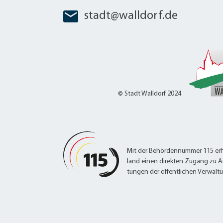
W
Termine
W
stadt@walldorf.de
Veranstaltungskalender
W
Was erledige ich wo?
Wegbeschreibung
Zahlen und Fakten
© Stadt Walldorf 2024
Mit der Behördennummer 115 erh
land einen direkten Zugang zu A
tungen der öffentlichen Verwalt