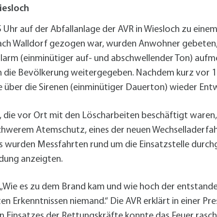
alldorf-Süd 1. BA
iesloch
alldorf-Süd 2. BA
ohnungsbauförderung
Uhr auf der Abfallanlage der AVR in Wiesloch zu eine
ch Walldorf gezogen war, wurden Anwohner gebeten, 
larm (einminütiger auf- und abschwellender Ton) auf
 die Bevölkerung weitergegeben. Nachdem kurz vor 1
e über die Sirenen (einminütiger Dauerton) wieder E
 die vor Ort mit den Löscharbeiten beschäftigt waren,
 schwerem Atemschutz, eines der neuen Wechselladerfa
s wurden Messfahrten rund um die Einsatzstelle durchg
dung anzeigten.
 „Wie es zu dem Brand kam und wie hoch der entstanden
en Erkenntnissen niemand.“ Die AVR erklärt in einer Pre
Einsatzes der Rettungskräfte konnte das Feuer rasch 