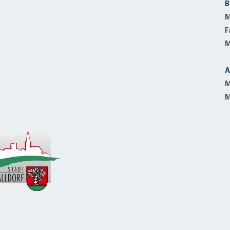
B
M
F
M
A
M
M