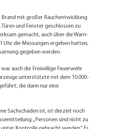
Sanierung zum
Starkregen- 
Stecker-Solar
m Brand mit großer Rauchentwicklung
Thermische So
Türen und Fenster geschlossen zu
Wallbox absei
merksam gemacht, auch über die Warn-
Elektrische un
1 Uhr die Messungen ergeben hatten,
ntwarnung gegeben werden.
 war auch die Freiwillige Feuerwehr
hrzeuge unterstützte mit dem 10.000-
eführt, die dann nur eine
e Sachschaden ist, ist derzeit noch
ssemitteilung: „Personen sind nicht zu
unter Kontrolle gebracht werden.“ Es