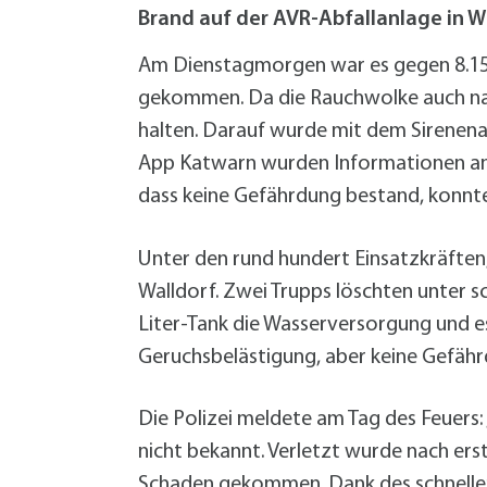
W
Termine
Brand auf der AVR-Abfallanlage in W
W
Veranstaltungskalender
W
Was erledige ich wo?
Am Dienstagmorgen war es gegen 8.15 
Wegbeschreibung
gekommen. Da die Rauchwolke auch na
Zahlen und Fakten
halten. Darauf wurde mit dem Sirenena
App Katwarn wurden Informationen an
dass keine Gefährdung bestand, konnt
Unter den rund hundert Einsatzkräften,
Walldorf. Zwei Trupps löschten unter
Liter-Tank die Wasserversorgung und e
Geruchsbelästigung, aber keine Gefähr
Die Polizei meldete am Tag des Feuers:
nicht bekannt. Verletzt wurde nach erst
Schaden gekommen. Dank des schnellen 