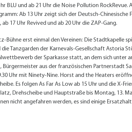
alldorf-Süd 1. BA
hr BLU und ab 21 Uhr die Noise Pollution RockRevue. 
alldorf-Süd 2. BA
ramm: Ab 13 Uhr zeigt sich der Deutsch-Chinesische Fr
ohnungsbauförderung
, ab 17 Uhr Revived und ab 20 Uhr die ZAP-Gang.
Bühne erst einmal den Vereinen: Die Stadtkapelle spiel
 die Tanzgarden der Karnevals-Gesellschaft Astoria Stö
älwettbewerb der Sparkasse statt, an dem sich unter 
ini, Bürgermeister aus der französischen Partnerstadt Sa
9.30 Uhr mit Ninety-Nine. Horst and the Heaters eröf
ibe. Es folgen As Far As Low ab 15 Uhr und die X-Frie
atz, Drehscheibe und Hauptstraße bis Montag, 13. Mai,
nen nicht angefahren werden, es sind einige Ersatzhalte