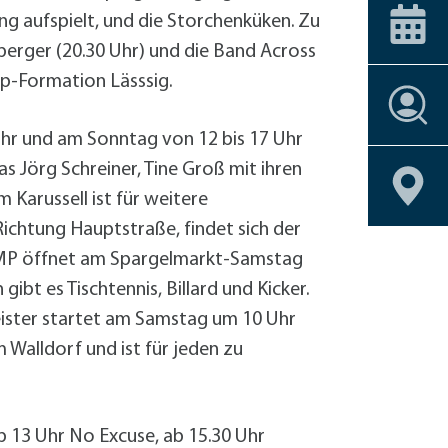
ice-Stationen
Alle Förderprogramme
+
Carsharing
 am Bahnhof
Veranstaltungskalender
ng aufspielt, und die Storchenküken. Zu
Dachbegrünu
erger (20.30 Uhr) und die Band Across
Effizient heiz
op-Formation Lässsig.
Einbruchschu
Stellenangebote
Entsiegelung
 Uhr und am Sonntag von 12 bis 17 Uhr
Stellenangebote
Stellenangebote
Stellenangebote
Stellenangebote
Geoportal
Geoportal
Geoportal
Geoportal
Fahrrad-Shop
Stellenangebote
Geoportal
s Jörg Schreiner, Tine Groß mit ihren
Fassadenbegr
Geoportal
Gebäudehülle
Karussell ist für weitere
Geschirrmobil
ichtung Hauptstraße, findet sich der
Kontrollierte 
JUMP öffnet am Spargelmarkt-Samstag
Lastenrad
ibt es Tischtennis, Billard und Kicker.
Neubau eines 
ister startet am Samstag um 10 Uhr
Photovoltaik 
 Walldorf und ist für jeden zu
Photovoltaik
Photovoltaik
Regenwassern
 13 Uhr No Excuse, ab 15.30 Uhr