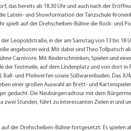
Radserv
ÖPNV
+
Parken
orf, das bereits ab 18.30 Uhr und auch nach der Eröffnu
Förderprogramme Mobilität
die Latein- und Showformation der Tanzschule Kronenb
 Uhr spielt auf der Drehscheiben-Bühne die Rock- und P
 in der Leopoldstraße, in der am Samstag von 13 bis 18
Veranstaltungskalender
Veranstaltungskalender
Veranstaltungskalender
Veranstaltungskalender
Veranstaltungskalender
lie angeboten wird. Mit dabei sind Theo Tollpatsch alia
e Carnivore. Mit Kinderschminken, Spielen und einem 
usschreibungen
 der Festmeile, auf dem Lindenplatz und von dort in R
auanträge
ll, Ball- und Pfeilwerfen sowie Süßwarenbuden. Das 
ebauungspläne
Neben einer großen Auswahl an Brett- und Kartenspielen g
lächennutzungsplan
unger gedacht. Die Neubürgerradtour mit dem Bürgerme
odenrichtwerte
 zwei Stunden, führt zu interessanten Zielen in und um
ärmaktionsplan
inzelhandelskonzept
lanoffenlagen
f der Drehscheiben-Bühne fortgesetzt: Es spielen ab