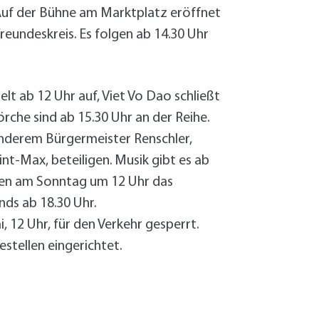
Sanierung zum
Auf der Bühne am Marktplatz eröffnet
Starkregen- 
eundeskreis. Es folgen ab 14.30 Uhr
Stecker-Solar
Thermische So
Wallbox absei
t ab 12 Uhr auf, Viet Vo Dao schließt
Elektrische un
rche sind ab 15.30 Uhr an der Reihe.
anderem Bürgermeister Renschler,
int-Max, beteiligen. Musik gibt es ab
fnen am Sonntag um 12 Uhr das
nds ab 18.30 Uhr.
 12 Uhr, für den Verkehr gesperrt.
stellen eingerichtet.