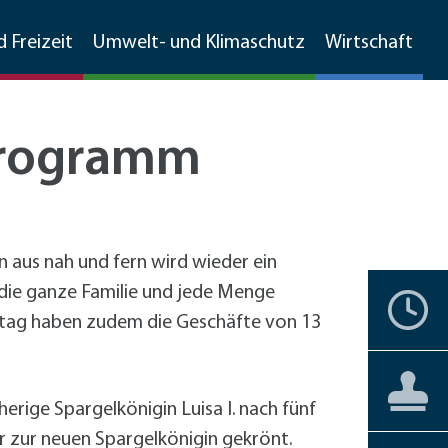
d Freizeit
Umwelt- und Klimaschutz
Wirtschaft
Programm
Walldorfer Rundschau
Ehrenamtskompass
Natur
Umweltschutz
Branchenverzeichnis
Grünschnitt, Sammelboxen,
Partnerstädte
Bürgerengagement
Stadtgeschichte
Natur
MetropolPark Wiesloch-Walldorf
Gemarkungsputz
n aus nah und fern wird wieder ein
Lärmaktionsplan
die ganze Familie und jede Menge
nstbetriebe
Historisches Walldorf
Storchenwiese
Termine
Ehrenbürger
Vereine
Liebenswertes
Förderprogramme
Boden- und Wasserschutz
ntag haben zudem die Geschäfte von 13
förderprogramme Gewerbe
Luftbilder
Wälder
+
Hochholz
Jüdisches Leben
Staatswald
Private Haushalte
Barrierefreiheit
Aktuelles
Aktuelles
Bürgerservice
Reilinger Eck,
Gewerbe
straße Kleinfeldweg
herige Spargelkönigin Luisa I. nach fünf
Vereine
kehrskonzept
Gebärdensprache
r zur neuen Spargelkönigin gekrönt.