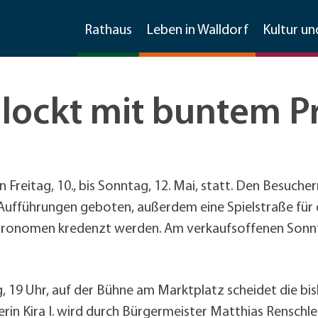
Rathaus
Leben in Walldorf
Kultur un
 lockt mit buntem 
Stellenangebote
Imagefilm
Feste
Bauen und Sanieren
Wirtschaftsförderung
Frühlingsfest
Sanierungsmanagement
Kontakt und Information
Ratsinfosystem
Soziale Dienste
Freizeit und mehr
Invasive Arten
Material, Formulare, Downloads
Freitag, 10., bis Sonntag, 12. Mai, statt. Den Besucher
Gewerbegebietsfest
Förderprogramme Bauen und Sanieren
Kommunikation
ufführungen geboten, außerdem eine Spielstraße für 
Jubiläumsfest 125 Jahre Stadtrechte
Förderprogramme
+
Für Klei
Freizeiteinrichtungen
Weitere Infos
Partner der Wirtschaft
Gemeinderat & Ausschüsse
Kirchen
Übernachtungen
Mobilität
astronomen kredenzt werden. Am verkaufsoffenen Son
Spargelmarkt
Umwelt
Existenzgründung und -sicherung
Vereine
Asiatische Tigermücke
Formulare und Downloads
tadtmarketingkonzept
Straßenkerwe
Beschäftigungsförderung
Sonstige Schulen
Große Drüsenameise
Datenschutzhinweise im
arkmöglichkeiten
Fußverkehr
Sitzungen
Friedhof
Gaststätten
Stadtmarketing
Walldorfer Kulturnacht
Stadtmarketing
Spielplätze
ochenmarkt
Radverkehr
+
Fahrrad
Datenschutzhinweise zur
g, 19 Uhr, auf der Bühne am Marktplatz scheidet die bis
Radver
CarSharing
Unternehmensbefragung
in Kira I. wird durch Bürgermeister Matthias Renschle