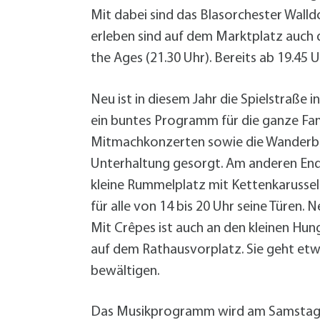
Grundsteuer-Reform
Demenz im Quartier
Bürgermeister
Hitze
Geld sparen
Mit dabei sind das Blasorchester Walld
Vortrag (VHS): Starkregen- und
Hitze
Service
Zentrale Verwaltung
Starkregen Risikovorsorge
Katastrophenvorsorge
erleben sind auf dem Marktplatz auch 
Hilfe für die Ukraine
Ordnung und Umwelt
the Ages (21.30 Uhr). Bereits ab 19.45
Formularservice
Finanzen
Forst
Planen, Bauen, Immobilien
Neu ist in diesem Jahr die Spielstraße
Fundsachen
Termine
Termine
Termine
Termine
Bürgerservice
Bürgerservice
Bürgerservice
Bürgerservice
Termine
Bürgerservice
Wirtschaftsförderung
Hilfe im Notfall
ein buntes Programm für die ganze Fami
Öffentlichkeitsarbeit
Geoportal
Mitmachkonzerten sowie die Wanderbühn
Eigenbetrieb Wohnungswirtschaft
Informationen Planen und Bauen
+
A
Unterhaltung gesorgt. Am anderen Ende
B
Klimaschutzkonzept
kleine Rummelplatz mit Kettenkarusse
B
Mitarbeiter von A bis Z
für alle von 14 bis 20 Uhr seine Türen. 
F
Öffentliche Toiletten
Mit Crêpes ist auch an den kleinen H
B
Satzungen, Verordnungen, Richtlinien
auf dem Rathausvorplatz. Sie geht etwa
L
Schnittgut- und Recyclingplatz
bewältigen.
E
Service BW
P
Starkregen Risikovorsorge
Das Musikprogramm wird am Samstag au