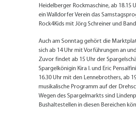
W
Termine
Heidelberger Rockmaschine, ab 18.15 U
W
Veranstaltungskalender
ein Walldorfer Verein das Samstagsprog
W
Was erledige ich wo?
Rock4Kids mit Jörg Schreiner und Band
Wegbeschreibung
Zahlen und Fakten
Auch am Sonntag gehört die Marktplatz-
sich ab 14 Uhr mit Vorführungen an und
Zuvor findet ab 15 Uhr der Spargelsch
Spargelkönigin Kira I. und Eric Pensalf
16.30 Uhr mit den Lennebrothers, ab 1
musikalische Programm auf der Drehsche
Wegen des Spargelmarkts sind Lindenpl
Bushaltestellen in diesen Bereichen kön