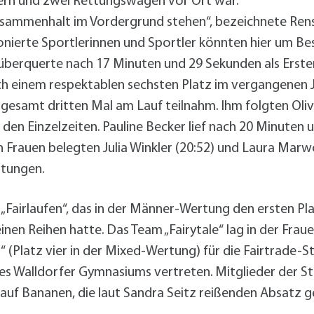
dern und zwei Rettungswagen vor Ort war.
usammenhalt im Vordergrund stehen“, bezeichnete Rensc
onierte Sportlerinnen und Sportler könnten hier um Be
 überquerte nach 17 Minuten und 29 Sekunden als Erster 
ch einem respektablen sechsten Platz im vergangenen 
nsgesamt dritten Mal am Lauf teilnahm. Ihm folgten Oli
n den Einzelzeiten. Pauline Becker lief nach 20 Minuten 
den Frauen belegten Julia Winkler (20:52) und Laura Ma
stungen.
„Fairlaufen“, das in der Männer-Wertung den ersten Pl
seinen Reihen hatte. Das Team „Fairytale“ lag in der F
n“ (Platz vier in der Mixed-Wertung) für die Fairtrade-
s Walldorfer Gymnasiums vertreten. Mitglieder der St
f Bananen, die laut Sandra Seitz reißenden Absatz g