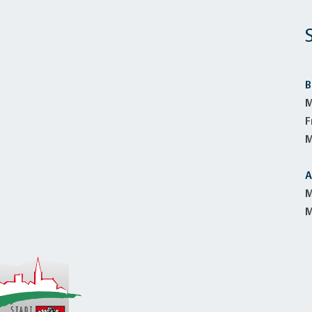
B
M
F
M
A
M
M