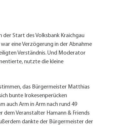
Sanierung zum
Starkregen- 
Stecker-Solar
Thermische So
Wallbox absei
n der Start des Volksbank Kraichgau
Elektrische un
nd war eine Verzögerung in der Abnahme
eteiligten Verständnis. Und Moderator
entierte, nutzte die kleine
abstimmen, das Bürgermeister Matthias
 sich bunte Irokesenperücken
am auch Arm in Arm nach rund 49
ler dem Veranstalter Hamann & Friends
ußerdem dankte der Bürgermeister der