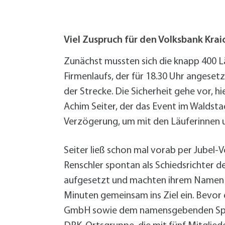
W
Termine
W
Veranstaltungskalender
W
Was erledige ich wo?
Viel Zuspruch für den Volksbank Kra
Wegbeschreibung
Zahlen und Fakten
Zunächst mussten sich die knapp 400 L
Firmenlaufs, der für 18.30 Uhr angese
der Strecke. Die Sicherheit gehe vor, h
Achim Seiter, der das Event im Waldsta
Verzögerung, um mit den Läuferinnen 
Seiter ließ schon mal vorab per Jubel
Renschler spontan als Schiedsrichter 
aufgesetzt und machten ihrem Namen da
Minuten gemeinsam ins Ziel ein. Bevor
GmbH sowie dem namensgebenden Spons