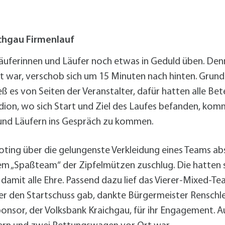
alldorf-Süd 1. BA
alldorf-Süd 2. BA
ohnungsbauförderung
ichgau Firmenlauf
äuferinnen und Läufer noch etwas in Geduld üben. Den
tzt war, verschob sich um 15 Minuten nach hinten. Gru
ieß es von Seiten der Veranstalter, dafür hatten alle B
dion, wo sich Start und Ziel des Laufes befanden, komm
und Läufern ins Gespräch zu kommen.
-Voting über die gelungenste Verkleidung eines Teams 
dem „Spaßteam“ der Zipfelmützen zuschlug. Die hatten
mit alle Ehre. Passend dazu lief das Vierer-Mixed-Te
 er den Startschuss gab, dankte Bürgermeister Rensch
or, der Volksbank Kraichgau, für ihr Engagement. A