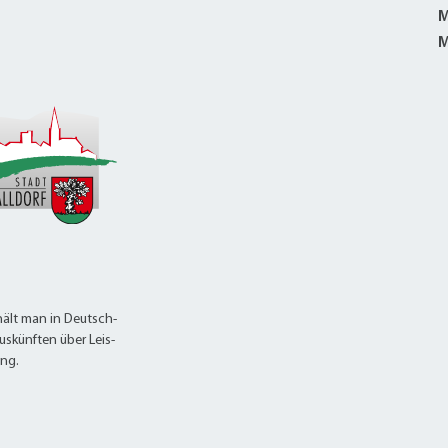
M
M
ält man in Deutsch-
uskünften über Leis-
ung.