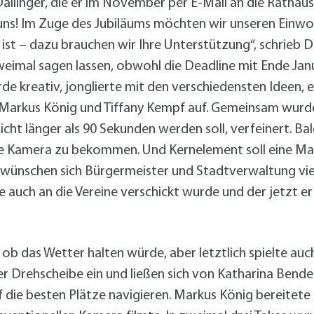
allinger, die er im November per E-Mail an die Ratha
it uns! Im Zuge des Jubiläums möchten wir unseren Ein
st – dazu brauchen wir Ihre Unterstützung“, schrieb Da
zweimal sagen lassen, obwohl die Deadline mit Ende Jan
de kreativ, jonglierte mit den verschiedensten Ideen,
Markus König und Tiffany Kempf auf. Gemeinsam wurde
icht länger als 90 Sekunden werden soll, verfeinert. Ba
die Kamera zu bekommen. Und Kernelement soll eine Ma
 wünschen sich Bürgermeister und Stadtverwaltung vie
ie auch an die Vereine verschickt wurde und der jetzt e
b das Wetter halten würde, aber letztlich spielte auc
 Drehscheibe ein und ließen sich von Katharina Bend
f die besten Plätze navigieren. Markus König bereitet