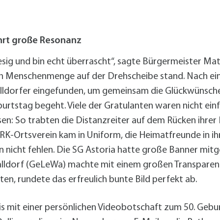
alldorf-Süd 1. BA
alldorf-Süd 2. BA
ohnungsbauförderung
hrt große Resonanz
iesig und bin echt überrascht“, sagte Bürgermeister Ma
n Menschenmenge auf der Drehscheibe stand. Nach ein
Walldorfer eingefunden, um gemeinsam die Glückwünsch
burtstag begeht. Viele der Gratulanten waren nicht ei
assen: So trabten die Distanzreiter auf dem Rücken ihr
K-Ortsverein kam in Uniform, die Heimatfreunde in ihr
 nicht fehlen. Die SG Astoria hatte große Banner mitg
ldorf (GeLeWa) machte mit einem großen Transparent 
en, rundete das erfreulich bunte Bild perfekt ab.
s mit einer persönlichen Videobotschaft zum 50. Geburt