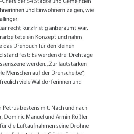
us-Chefs der 54 Städte und Gemeinden
wohnerinnen und Einwohnern zeigen, wie
llinger.
uar recht kurzfristig anberaumt war.
 erarbeitete ein Konzept und nahm
 das Drehbuch für den kleinen
ld stand fest: Es werden drei Drehtage
ssenszene werden. „Zur lautstarken
le Menschen auf der Drehscheibe“,
rfreulich viele Walldorferinnen und
h Petrus bestens mit. Nach und nach
er, Dominic Manuel und Armin Rößler
e für die Luftaufnahmen seine Drohne