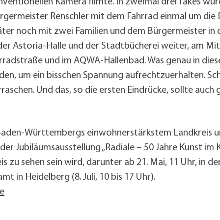
nventionellen Kamera filmte. In zweimal drei Takes wu
germeister Renschler mit dem Fahrrad einmal um die 
äter noch mit zwei Familien und dem Bürgermeister in
 der Astoria-Halle und der Stadtbücherei weiter, am Mi
rradstraße und im AQWA-Hallenbad. Was genau in diesen
den, um ein bisschen Spannung aufrechtzuerhalten. Schl
raschen. Und das, so die ersten Eindrücke, sollte auch 
 Baden-Württembergs einwohnerstärkstem Landkreis u
, der Jubiläumsausstellung „Radiale – 50 Jahre Kunst im 
 zu sehen sein wird, darunter ab 21. Mai, 11 Uhr, in de
 in Heidelberg (8. Juli, 10 bis 17 Uhr).
re