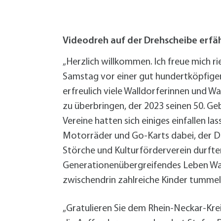
W
Termine
W
Veranstaltungskalender
W
Was erledige ich wo?
Videodreh auf der Drehscheibe erfä
Wegbeschreibung
Zahlen und Fakten
„Herzlich willkommen. Ich freue mich r
Samstag vor einer gut hundertköpfige
erfreulich viele Walldorferinnen und 
zu überbringen, der 2023 seinen 50. Ge
Vereine hatten sich einiges einfallen l
Motorräder und Go-Karts dabei, der DR
Störche und Kulturförderverein durften
Generationenübergreifendes Leben Wal
zwischendrin zahlreiche Kinder tummelt
„Gratulieren Sie dem Rhein-Neckar-Krei