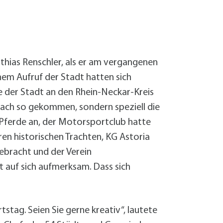
Sanierung zum
Starkregen- 
Stecker-Solar
Thermische So
Wallbox absei
tthias Renschler, als er am vergangenen
Elektrische un
em Aufruf der Stadt hatten sich
e der Stadt an den Rhein-Neckar-Kreis
nfach so gekommen, sondern speziell die
er Pferde an, der Motorsportclub hatte
en historischen Trachten, KG Astoria
ebracht und der Verein
auf sich aufmerksam. Dass sich
stag. Seien Sie gerne kreativ“, lautete