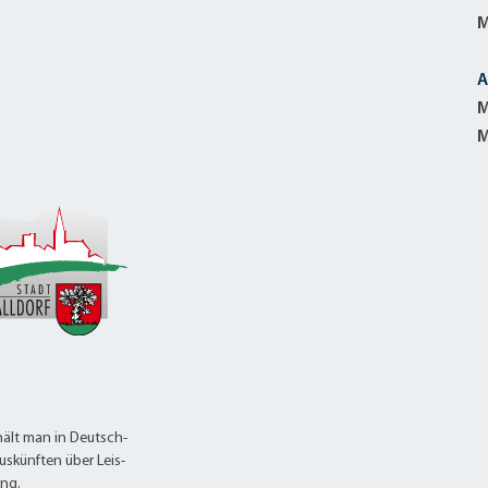
M
A
M
M
ält man in Deutsch-
uskünften über Leis-
ung.