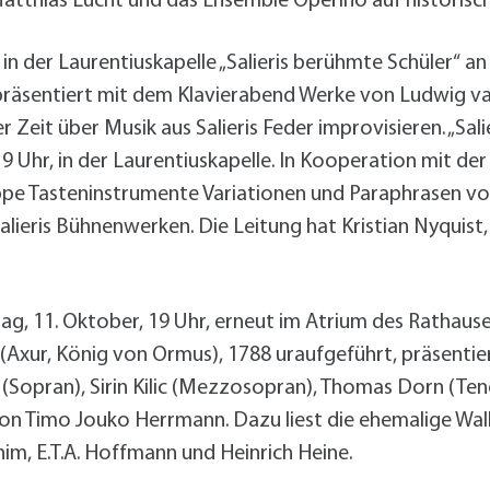
Matthias Lucht und das Ensemble Operino auf historisc
 in der Laurentiuskapelle „Salieris berühmte Schüler“ a
 präsentiert mit dem Klavierabend Werke von Ludwig v
r Zeit über Musik aus Salieris Feder improvisieren. „Sali
 Uhr, in der Laurentiuskapelle. In Kooperation mit der
ppe Tasteninstrumente Variationen und Paraphrasen 
lieris Bühnenwerken. Die Leitung hat Kristian Nyquis
, 11. Oktober, 19 Uhr, erneut im Atrium des Rathauses 
(Axur, König von Ormus), 1788 uraufgeführt, präsenti
Sopran), Sirin Kilic (Mezzosopran), Thomas Dorn (Ten
on Timo Jouko Herrmann. Dazu liest die ehemalige Wal
im, E.T.A. Hoffmann und Heinrich Heine.