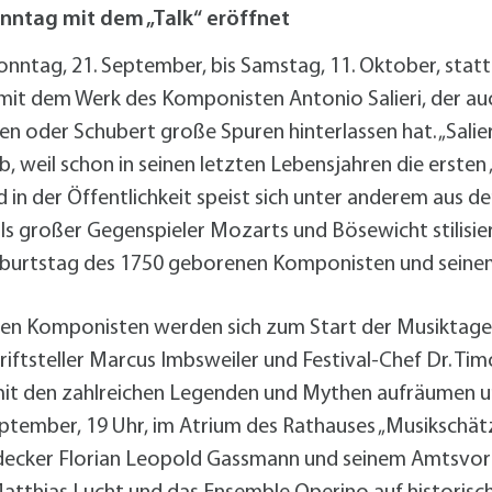
alldorf-Süd 1. BA
ntag mit dem „Talk“ eröffnet
alldorf-Süd 2. BA
ohnungsbauförderung
nntag, 21. September, bis Samstag, 11. Oktober, statt
 mit dem Werk des Komponisten Antonio Salieri, der au
 oder Schubert große Spuren hinterlassen hat. „Salier
lb, weil schon in seinen letzten Lebensjahren die erste
in der Öffentlichkeit speist sich unter anderem aus de
s großer Gegenspieler Mozarts und Bösewicht stilisiert
Geburtstag des 1750 geborenen Komponisten und seine
den Komponisten werden sich zum Start der Musiktage 
riftsteller Marcus Imbsweiler und Festival-Chef Dr. T
it den zahlreichen Legenden und Mythen aufräumen und
ptember, 19 Uhr, im Atrium des Rathauses „Musikschät
ntdecker Florian Leopold Gassmann und seinem Amtsv