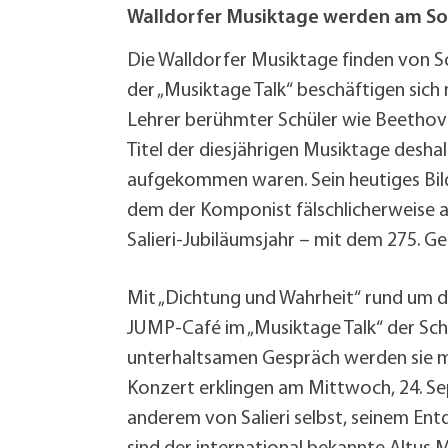
W
Termine
Walldorfer Musiktage werden am Son
W
Veranstaltungskalender
W
Was erledige ich wo?
Die Walldorfer Musiktage finden von So
Wegbeschreibung
der „Musiktage Talk“ beschäftigen sich
Zahlen und Fakten
Lehrer berühmter Schüler wie Beethoven
Titel der diesjährigen Musiktage desha
aufgekommen waren. Sein heutiges Bild 
dem der Komponist fälschlicherweise al
Salieri-Jubiläumsjahr – mit dem 275. 
Mit „Dichtung und Wahrheit“ rund um 
JUMP-Café im „Musiktage Talk“ der Sch
unterhaltsamen Gespräch werden sie m
Konzert erklingen am Mittwoch, 24. Se
anderem von Salieri selbst, seinem E