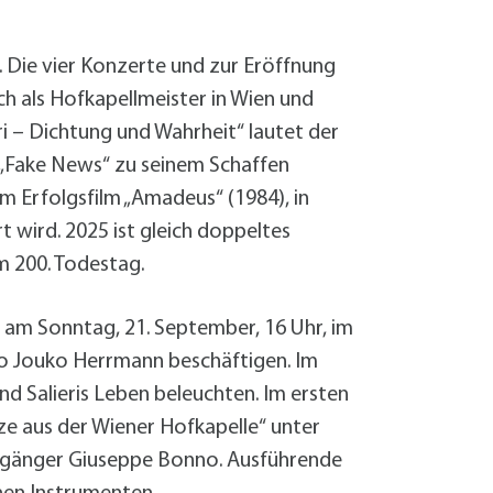
Sanierung zum
Starkregen- 
Stecker-Solar
. Die vier Konzerte und zur Eröffnung
Thermische So
ch als Hofkapellmeister in Wien und
Wallbox absei
i – Dichtung und Wahrheit“ lautet der
Elektrische un
n „Fake News“ zu seinem Schaffen
m Erfolgsfilm „Amadeus“ (1984), in
 wird. 2025 ist gleich doppeltes
m 200. Todestag.
am Sonntag, 21. September, 16 Uhr, im
imo Jouko Herrmann beschäftigen. Im
 Salieris Leben beleuchten. Im ersten
ze aus der Wiener Hofkapelle“ unter
orgänger Giuseppe Bonno. Ausführende