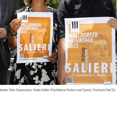
Radserv
ÖPNV
+
Parken
Förderprogramme Mobilität
Veranstaltungskalender
Veranstaltungskalender
Veranstaltungskalender
Veranstaltungskalender
Veranstaltungskalender
usschreibungen
auanträge
ebauungspläne
lächennutzungsplan
odenrichtwerte
eordneter Otto Steinmann, Heike Käller (Fachdienst Kultur und Sport), Festival-Chef
ärmaktionsplan
inzelhandelskonzept
lanoffenlagen