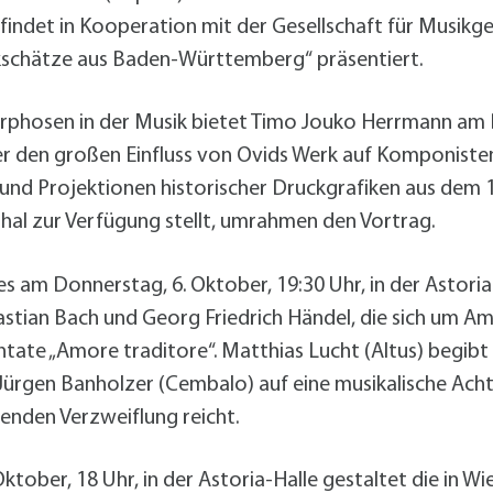
Radserv
ÖPNV
+
Parken
t findet in Kooperation mit der Gesellschaft für Musi
Förderprogramme Mobilität
sikschätze aus Baden-Württemberg“ präsentiert.
phosen in der Musik bietet Timo Jouko Herrmann am D
Veranstaltungskalender
Veranstaltungskalender
Veranstaltungskalender
Veranstaltungskalender
ber den großen Einfluss von Ovids Werk auf Komponisten
Veranstaltungskalender
d Projektionen historischer Druckgrafiken aus dem 16.
hal zur Verfügung stellt, umrahmen den Vortrag.
usschreibungen
auanträge
s am Donnerstag, 6. Oktober, 19:30 Uhr, in der Astori
ebauungspläne
stian Bach und Georg Friedrich Händel, die sich um Am
lächennutzungsplan
ntate „Amore traditore“. Matthias Lucht (Altus) begib
odenrichtwerte
Jürgen Banholzer (Cembalo) auf eine musikalische Ach
ärmaktionsplan
senden Verzweiflung reicht.
inzelhandelskonzept
lanoffenlagen
tober, 18 Uhr, in der Astoria-Halle gestaltet die in W