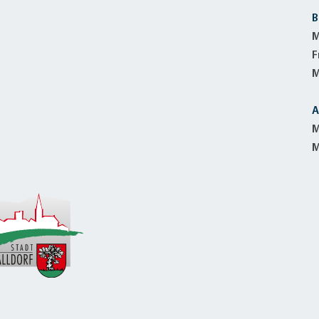
B
M
F
M
A
M
M