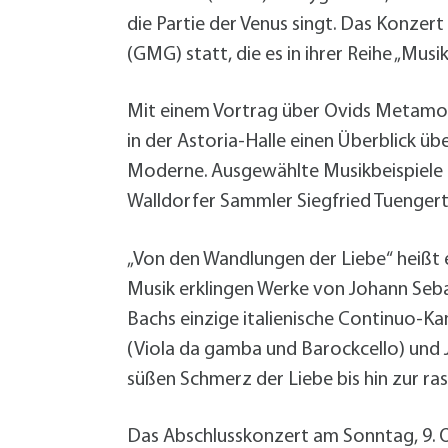
Grundsteuer-Reform
Demenz im Quartier
Bürgermeister
Hitze
Geld sparen
die Partie der Venus singt. Das Konzer
Vortrag (VHS): Starkregen- und
Hitze
Service
Zentrale Verwaltung
Starkregen Risikovorsorge
Katastrophenvorsorge
(GMG) statt, die es in ihrer Reihe „Mu
Hilfe für die Ukraine
Ordnung und Umwelt
Formularservice
Finanzen
Mit einem Vortrag über Ovids Metamor
Forst
Planen, Bauen, Immobilien
Fundsachen
Termine
Termine
Termine
Termine
Bürgerservice
Bürgerservice
Bürgerservice
Bürgerservice
in der Astoria-Halle einen Überblick ü
Termine
Bürgerservice
Wirtschaftsförderung
Hilfe im Notfall
Moderne. Ausgewählte Musikbeispiele un
Öffentlichkeitsarbeit
Geoportal
Eigenbetrieb Wohnungswirtschaft
Walldorfer Sammler Siegfried Tuengert
Informationen Planen und Bauen
+
A
B
Klimaschutzkonzept
„Von den Wandlungen der Liebe“ heißt e
B
Mitarbeiter von A bis Z
Musik erklingen Werke von Johann Seba
F
Öffentliche Toiletten
Bachs einzige italienische Continuo-Ka
B
Satzungen, Verordnungen, Richtlinien
(Viola da gamba und Barockcello) und 
L
Schnittgut- und Recyclingplatz
süßen Schmerz der Liebe bis hin zur ra
E
Service BW
P
Starkregen Risikovorsorge
Das Abschlusskonzert am Sonntag, 9. Ok