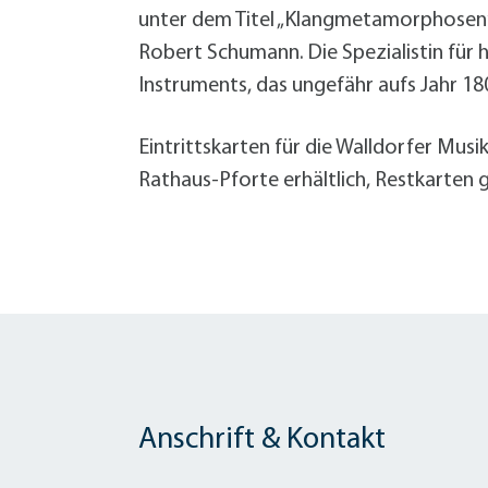
W
Termine
unter dem Titel „Klangmetamorphosen
W
Veranstaltungskalender
Robert Schumann. Die Spezialistin für
W
Was erledige ich wo?
Instruments, das ungefähr aufs Jahr 18
Wegbeschreibung
Zahlen und Fakten
Eintrittskarten für die Walldorfer Mus
Rathaus-Pforte erhältlich, Restkarten gi
Anschrift & Kontakt