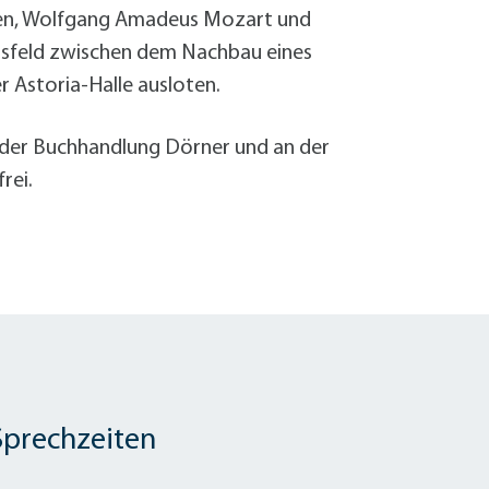
Sanierung zum
ven, Wolfgang Amadeus Mozart und
Starkregen- 
ngsfeld zwischen dem Nachbau eines
Stecker-Solar
r Astoria-Halle ausloten.
Thermische So
Wallbox absei
in der Buchhandlung Dörner und an der
Elektrische un
rei.
Sprechzeiten