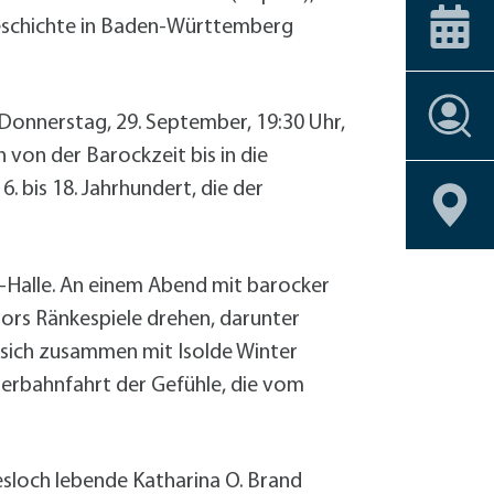
ice-Stationen
Alle Förderprogramme
+
Carsharing
 am Bahnhof
Veranstaltungskalender
kgeschichte in Baden-Württemberg
Dachbegrünu
Effizient heiz
Einbruchschu
Stellenangebote
onnerstag, 29. September, 19:30 Uhr,
Entsiegelung
Stellenangebote
Stellenangebote
Stellenangebote
Stellenangebote
Geoportal
Geoportal
Geoportal
Geoportal
Fahrrad-Shop
 von der Barockzeit bis in die
Stellenangebote
Geoportal
Fassadenbegr
 bis 18. Jahrhundert, die der
Geoportal
Gebäudehülle
Geschirrmobil
Kontrollierte 
a-Halle. An einem Abend mit barocker
Lastenrad
ors Ränkespiele drehen, darunter
Neubau eines 
t sich zusammen mit Isolde Winter
Photovoltaik 
terbahnfahrt der Gefühle, die vom
Photovoltaik
Photovoltaik
Regenwassern
iesloch lebende Katharina O. Brand