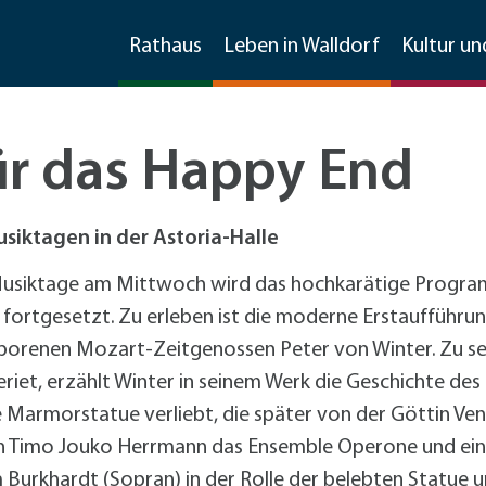
Rathaus
Leben in Walldorf
Kultur un
ür das Happy End
Stellenangebote
Imagefilm
Feste
Bauen und Sanieren
Wirtschaftsförderung
siktagen in der Astoria-Halle
Frühlingsfest
Sanierungsmanagement
Kontakt und Information
Ratsinfosystem
Soziale Dienste
Freizeit und mehr
Invasive Arten
Material, Formulare, Downloads
Musiktage am Mittwoch wird das hochkarätige Progra
Gewerbegebietsfest
Förderprogramme Bauen und Sanieren
Kommunikation
e fortgesetzt. Zu erleben ist die moderne Erstaufführ
Jubiläumsfest 125 Jahre Stadtrechte
Förderprogramme
+
Für Klei
Freizeiteinrichtungen
Weitere Infos
Partner der Wirtschaft
Gemeinderat & Ausschüsse
Kirchen
Übernachtungen
Mobilität
borenen Mozart-Zeitgenossen Peter von Winter. Zu sei
Spargelmarkt
Umwelt
Existenzgründung und -sicherung
Vereine
Asiatische Tigermücke
Formulare und Downloads
tadtmarketingkonzept
riet, erzählt Winter in seinem Werk die Geschichte des 
Straßenkerwe
Beschäftigungsförderung
Sonstige Schulen
Große Drüsenameise
Datenschutzhinweise im
arkmöglichkeiten
Fußverkehr
Sitzungen
Friedhof
Gaststätten
Stadtmarketing
Walldorfer Kulturnacht
ne Marmorstatue verliebt, die später von der Göttin V
Stadtmarketing
Spielplätze
ochenmarkt
Radverkehr
+
Fahrrad
Datenschutzhinweise zur
on Timo Jouko Herrmann das Ensemble Operone und ein 
Radver
CarSharing
Unternehmensbefragung
Burkhardt (Sopran) in der Rolle der belebten Statue un