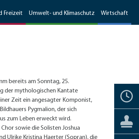
d Freizeit
Umwelt- und Klimaschutz
Wirtschaft
Walldorfer Rundschau
Ehrenamtskompass
Natur
Umweltschutz
Branchenverzeichnis
Grünschnitt, Sammelboxen,
Partnerstädte
Bürgerengagement
Stadtgeschichte
Natur
MetropolPark Wiesloch-Walldorf
Gemarkungsputz
mm bereits am Sonntag, 25.
Lärmaktionsplan
ung der mythologischen Kantate
nstbetriebe
Historisches Walldorf
Storchenwiese
Termine
Ehrenbürger
Vereine
Liebenswertes
Förderprogramme
Boden- und Wasserschutz
ner Zeit ein angesagter Komponist,
förderprogramme Gewerbe
Luftbilder
Wälder
+
Hochholz
Bildhauers Pygmalion, der sich
Jüdisches Leben
Staatswald
Private Haushalte
Barrierefreiheit
Aktuelles
Aktuelles
enus zum Leben erweckt wird.
Bürgerservice
Reilinger Eck,
Gewerbe
straße Kleinfeldweg
Chor sowie die Solisten Joshua
Vereine
kehrskonzept
Gebärdensprache
d Ulrike Kristina Haerter (Sopran), die