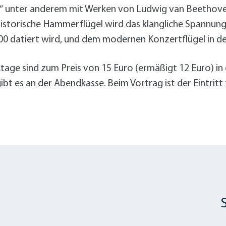
alldorf-Süd 1. BA
“ unter anderem mit Werken von Ludwig van Beetho
alldorf-Süd 2. BA
 historische Hammerflügel wird das klangliche Spannu
ohnungsbauförderung
00 datiert wird, und dem modernen Konzertflügel in de
iktage sind zum Preis von 15 Euro (ermäßigt 12 Euro) 
bt es an der Abendkasse. Beim Vortrag ist der Eintritt f