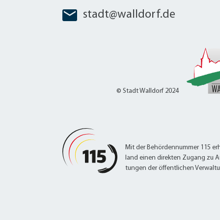
W
Termine
stadt@walldorf.de
W
Veranstaltungskalender
W
Was erledige ich wo?
Wegbeschreibung
Zahlen und Fakten
© Stadt Walldorf 2024
Mit der Behördennummer 115 erh
land einen direkten Zugang zu A
tungen der öffentlichen Verwalt