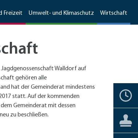
d Freizeit
Umwelt- und Klimaschutz
Wirtschaft
chaft
Walldorfer Rundschau
Ehrenamtskompass
Natur
Umweltschutz
Branchenverzeichnis
r Jagdgenossenschaft Walldorf auf
Grünschnitt, Sammelboxen,
Partnerstädte
Bürgerengagement
Stadtgeschichte
Natur
MetropolPark Wiesloch-Walldorf
schaft gehören alle
Gemarkungsputz
stand hat der Gemeinderat mindestens
Lärmaktionsplan
nstbetriebe
Historisches Walldorf
Storchenwiese
Termine
Ehrenbürger
Vereine
Liebenswertes
Förderprogramme
r 2017 statt. Auf der kommenden
Boden- und Wasserschutz
förderprogramme Gewerbe
Luftbilder
Wälder
+
Hochholz
g dem Gemeinderat mit dessen
Jüdisches Leben
Staatswald
Private Haushalte
neu zu beschließen.
Barrierefreiheit
Aktuelles
Aktuelles
Bürgerservice
Reilinger Eck,
Gewerbe
straße Kleinfeldweg
Vereine
kehrskonzept
Gebärdensprache