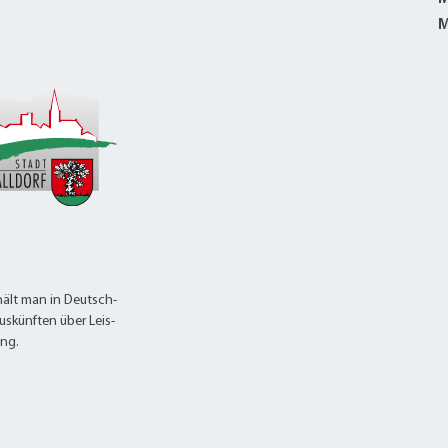
alldorf-Süd 1. BA
M
alldorf-Süd 2. BA
ohnungsbauförderung
ält man in Deutsch-
uskünften über Leis-
ung.