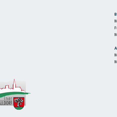
B
M
F
M
A
M
M