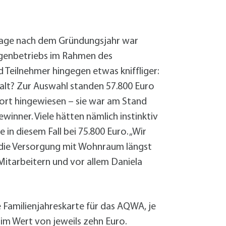
Sanierung zum
Starkregen- 
Stecker-Solar
 Frage nach dem Gründungsjahr war
Thermische So
Eigenbetriebs im Rahmen des
Wallbox absei
Elektrische un
d Teilnehmer hingegen etwas kniffliger:
lt? Zur Auswahl standen 57.800 Euro
wort hingewiesen – sie war am Stand
winner. Viele hätten nämlich instinktiv
in diesem Fall bei 75.800 Euro. „Wir
s die Versorgung mit Wohnraum längst
n Mitarbeitern und vor allem Daniela
Familienjahreskarte für das AQWA, je
 im Wert von jeweils zehn Euro.