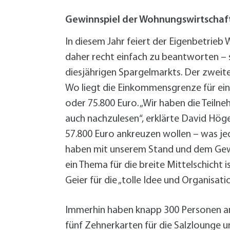
W
Termine
W
Veranstaltungskalender
Gewinnspiel der Wohnungswirtschaft
W
Was erledige ich wo?
In diesem Jahr feiert der Eigenbetrie
Wegbeschreibung
daher recht einfach zu beantworten – 
Zahlen und Fakten
diesjährigen Spargelmarkts. Der zweite 
Wo liegt die Einkommensgrenze für ei
oder 75.800 Euro. „Wir haben die Teiln
auch nachzulesen“, erklärte David Höger
57.800 Euro ankreuzen wollen – was jedo
haben mit unserem Stand und dem Gewin
ein Thema für die breite Mittelschicht i
Geier für die „tolle Idee und Organisa
Immerhin haben knapp 300 Personen am
fünf Zehnerkarten für die Salzlounge u