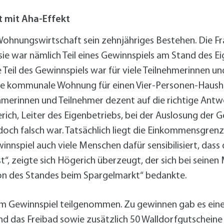
alldorf-Süd 1. BA
alldorf-Süd 2. BA
 mit Aha-Effekt
ohnungsbauförderung
b Wohnungswirtschaft sein zehnjähriges Bestehen. Die
sie war nämlich Teil eines Gewinnspiels am Stand des 
Teil des Gewinnspiels war für viele Teilnehmerinnen un
ne kommunale Wohnung für einen Vier-Personen-Hausha
ehmerinnen und Teilnehmer dezent auf die richtige Ant
ich, Leiter des Eigenbetriebs, bei der Auslosung der Ge
ch falsch war. Tatsächlich liegt die Einkommensgrenze 
nspiel auch viele Menschen dafür sensibilisiert, das
st“, zeigte sich Högerich überzeugt, der sich bei seine
tion des Standes beim Spargelmarkt“ bedankte.
 Gewinnspiel teilgenommen. Zu gewinnen gab es eine 
nd das Freibad sowie zusätzlich 50 Walldorfgutscheine