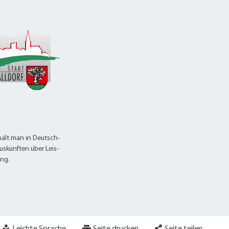
alldorf-Süd 1. BA
alldorf-Süd 2. BA
ohnungsbauförderung
ält man in Deutsch-
uskünften über Leis-
ung.