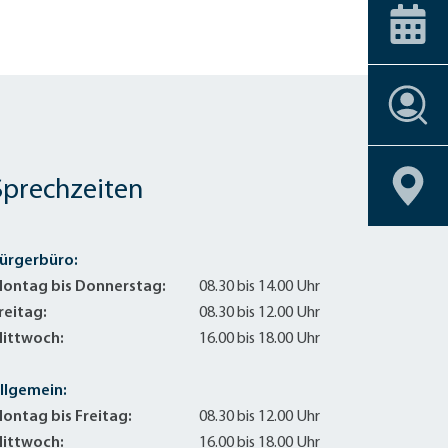
ice-Stationen
Alle Förderprogramme
+
Carsharing
 am Bahnhof
Veranstaltungskalender
Dachbegrünu
Effizient heiz
Einbruchschu
Stellenangebote
Entsiegelung
Stellenangebote
Stellenangebote
Stellenangebote
Stellenangebote
Geoportal
Geoportal
Geoportal
Geoportal
Fahrrad-Shop
Stellenangebote
Geoportal
Fassadenbegr
Geoportal
Sprechzeiten
Gebäudehülle
Geschirrmobil
Kontrollierte 
ürgerbüro:
Lastenrad
ontag bis Donnerstag:
08.30 bis 14.00 Uhr
Neubau eines 
reitag:
08.30 bis 12.00 Uhr
Photovoltaik 
ittwoch:
16.00 bis 18.00 Uhr
Photovoltaik
llgemein:
Photovoltaik
ontag bis Freitag:
08.30 bis 12.00 Uhr
Regenwassern
ittwoch:
16.00 bis 18.00 Uhr