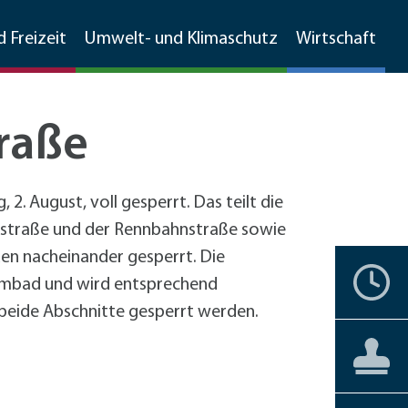
d Freizeit
Umwelt- und Klimaschutz
Wirtschaft
traße
Walldorfer Rundschau
Ehrenamtskompass
Natur
Umweltschutz
Branchenverzeichnis
2. August, voll gesperrt. Das teilt die
Grünschnitt, Sammelboxen,
Partnerstädte
Bürgerengagement
Stadtgeschichte
Natur
MetropolPark Wiesloch-Walldorf
dtstraße und der Rennbahnstraße sowie
Gemarkungsputz
n nacheinander gesperrt. Die
Lärmaktionsplan
nstbetriebe
Historisches Walldorf
Storchenwiese
Termine
Ehrenbürger
Vereine
Liebenswertes
Förderprogramme
immbad und wird entsprechend
Boden- und Wasserschutz
förderprogramme Gewerbe
Luftbilder
Wälder
+
Hochholz
beide Abschnitte gesperrt werden.
Jüdisches Leben
Staatswald
Private Haushalte
Barrierefreiheit
Aktuelles
Aktuelles
Bürgerservice
Reilinger Eck,
Gewerbe
straße Kleinfeldweg
Vereine
kehrskonzept
Gebärdensprache