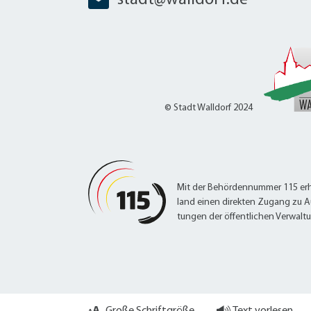
W
Termine
W
Veranstaltungskalender
W
Was erledige ich wo?
Wegbeschreibung
Zahlen und Fakten
© Stadt Walldorf 2024
Mit der Behördennummer 115 erh
land einen direkten Zugang zu A
tungen der öffentlichen Verwalt