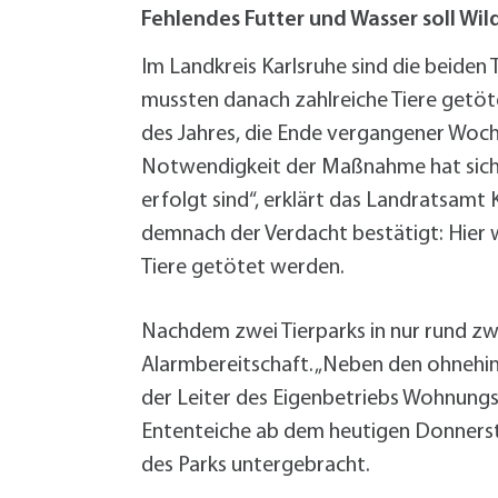
W
Termine
Fehlendes Futter und Wasser soll Wi
W
Veranstaltungskalender
W
Was erledige ich wo?
Im Landkreis Karlsruhe sind die beiden
Wegbeschreibung
mussten danach zahlreiche Tiere getöt
Zahlen und Fakten
des Jahres, die Ende vergangener Woch
Notwendigkeit der Maßnahme hat sich 
erfolgt sind“, erklärt das Landratsamt 
demnach der Verdacht bestätigt: Hier
Tiere getötet werden.
Nachdem zwei Tierparks in nur rund zwa
Alarmbereitschaft. „Neben den ohnehin
der Leiter des Eigenbetriebs Wohnungswi
Ententeiche ab dem heutigen Donnersta
des Parks untergebracht.