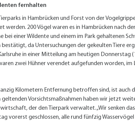
alldorf-Süd 1. BA
ldenten fernhalten
alldorf-Süd 2. BA
ohnungsbauförderung
 Tierparks in Hambrücken und Forst von der Vogelgrippe
et werden. 200 Vögel waren es in Hambrücken nach den
e bei einer Wildente und einem im Park gehaltenen S
bestätigt, da Untersuchungen der gekeulten Tiere er
Karlsruhe in einer Mitteilung am heutigen Donnerstag (
 waren zwei Hühner verendet aufgefunden worden, im 
nzig Kilometern Entfernung betroffen sind, ist auch de
 geltenden Vorsichtsmaßnahmen haben wir jetzt weite
rtschaft, der den Tierpark verwaltet. „Wir senken das 
g vorerst geschlossen, alle rund fünfzig Wasservögel