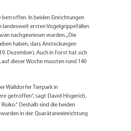
Sanierung zum
Starkregen- 
Stecker-Solar
 betroffen. In beiden Einrichtungen
Thermische So
 landesweit ersten Vogelgrippefällen
Wallbox absei
chwan nachgewiesen wurden. „Die
Elektrische un
geben haben, dass Ansteckungen
19. Dezember). Auch in Forst hat sich
Lauf dieser Woche mussten rund 140
r Walldorfer Tierpark in
re getroffen“, sagt David Högerich,
Risiko.“ Deshalb sind die beiden
 wurden in der Quarätaneeinrichtung