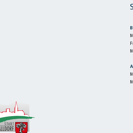
B
M
F
M
A
M
M