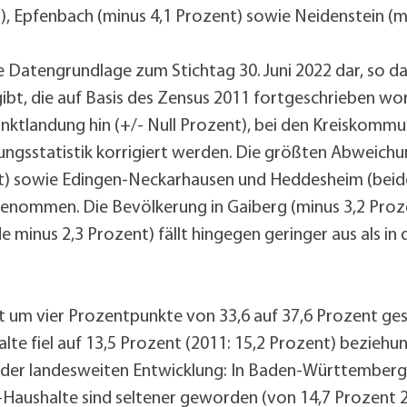
Radserv
ÖPNV
+
Parken
, Epfenbach (minus 4,1 Prozent) sowie Neidenstein (m
Förderprogramme Mobilität
 Datengrundlage zum Stichtag 30. Juni 2022 dar, so da
gibt, die auf Basis des Zensus 2011 fortgeschrieben wo
unktlandung hin (+/- Null Prozent), bei den Kreiskommu
Veranstaltungskalender
Veranstaltungskalender
Veranstaltungskalender
Veranstaltungskalender
Veranstaltungskalender
ungsstatistik korrigiert werden. Die größten Abweich
nt) sowie Edingen-Neckarhausen und Heddesheim (beide 
usschreibungen
genommen. Die Bevölkerung in Gaiberg (minus 3,2 Proz
auanträge
inus 2,3 Prozent) fällt hingegen geringer aus als in de
ebauungspläne
lächennutzungsplan
odenrichtwerte
t um vier Prozentpunkte von 33,6 auf 37,6 Prozent gest
ärmaktionsplan
te fiel auf 13,5 Prozent (2011: 15,2 Prozent) beziehu
inzelhandelskonzept
t der landesweiten Entwicklung: In Baden-Württemberg l
lanoffenlagen
n-Haushalte sind seltener geworden (von 14,7 Prozent 