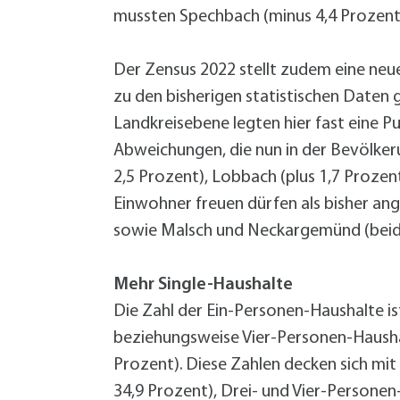
Grundsteuer-Reform
Demenz im Quartier
Bürgermeister
Hitze
Geld sparen
mussten Spechbach (minus 4,4 Prozent)
Vortrag (VHS): Starkregen- und
Hitze
Service
Zentrale Verwaltung
Starkregen Risikovorsorge
Katastrophenvorsorge
Hilfe für die Ukraine
Ordnung und Umwelt
Der Zensus 2022 stellt zudem eine neue
Formularservice
Finanzen
zu den bisherigen statistischen Daten 
Forst
Planen, Bauen, Immobilien
Landkreisebene legten hier fast eine P
Fundsachen
Termine
Termine
Termine
Termine
Bürgerservice
Bürgerservice
Bürgerservice
Bürgerservice
Termine
Bürgerservice
Wirtschaftsförderung
Hilfe im Notfall
Abweichungen, die nun in der Bevölker
Öffentlichkeitsarbeit
Geoportal
2,5 Prozent), Lobbach (plus 1,7 Proze
Eigenbetrieb Wohnungswirtschaft
Informationen Planen und Bauen
+
A
Einwohner freuen dürfen als bisher an
B
Klimaschutzkonzept
sowie Malsch und Neckargemünd (beide m
B
Mitarbeiter von A bis Z
F
Öffentliche Toiletten
Mehr Single-Haushalte
B
Satzungen, Verordnungen, Richtlinien
Die Zahl der Ein-Personen-Haushalte is
L
Schnittgut- und Recyclingplatz
beziehungsweise Vier-Personen-Haushal
E
Service BW
Prozent). Diese Zahlen decken sich mi
P
Starkregen Risikovorsorge
34,9 Prozent), Drei- und Vier-Persone