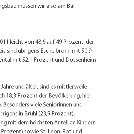
Sanierung zum
ngsbau müssen wir also am Ball
Starkregen- 
Stecker-Solar
Thermische So
Wallbox absei
011 leicht von 48,6 auf 49 Prozent, der
Elektrische un
is sind übrigens Eschelbronn mit 50,9
ental mit 52,1 Prozent und Dossenheim
ahre und älter, sind es mittlerweile
h 18,3 Prozent der Bevölkerung, hier
. Besonders viele Seniorinnen und
igens in Brühl (23,9 Prozent),
ng mit dem höchsten Anteil an Kindern
2 Prozent) sowie St. Leon-Rot und