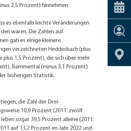
ice-Stationen
Alle Förderprogramme
+
Carsharing
 am Bahnhof
inus 2,5 Prozent) hinnehmen.
Veranstaltungskalender
Dachbegrünu
Effizient heiz
ss es ebenfalls leichte Veränderungen
Einbruchschu
Stellenangebote
rden waren. Die Zahlen auf
Entsiegelung
nen gab es einige kleinere
Stellenangebote
Stellenangebote
Stellenangebote
Stellenangebote
Geoportal
Geoportal
Geoportal
Geoportal
Fahrrad-Shop
Stellenangebote
Geoportal
ungen verzeichneten Heddesbach (plus
Fassadenbegr
Geoportal
Gebäudehülle
plus 1,5 Prozent), die sich über mehr
Geschirrmobil
ent), Bammental (minus 3,1 Prozent)
Kontrollierte 
r bisherigen Statistik.
Lastenrad
Neubau eines 
Photovoltaik 
iegen, die Zahl der Drei-
Photovoltaik
ngsweise 10,9 Prozent (2011: zwölf
Photovoltaik
eben sogar 39,5 Prozent alleine (2011:
Regenwassern
2011 auf 13,2 Prozent im Jahr 2022 und