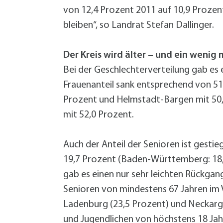
W
Termine
von 12,4 Prozent 2011 auf 10,9 Prozen
W
Veranstaltungskalender
bleiben“, so Landrat Stefan Dallinger.
W
Was erledige ich wo?
Wegbeschreibung
Der Kreis wird älter – und ein wenig
Zahlen und Fakten
Bei der Geschlechterverteilung gab es e
Frauenanteil sank entsprechend von 51,
Prozent und Helmstadt-Bargen mit 50,
mit 52,0 Prozent.
Auch der Anteil der Senioren ist gestie
19,7 Prozent (Baden-Württemberg: 18,5
gab es einen nur sehr leichten Rückga
Senioren von mindestens 67 Jahren im 
Ladenburg (23,5 Prozent) und Neckarg
und Jugendlichen von höchstens 18 Jah