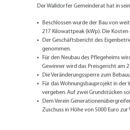
W
Termine
Der Walldorfer Gemeinderat hat in sei
W
Veranstaltungskalender
W
Was erledige ich wo?
Beschlossen wurde der Bau von weit
Wegbeschreibung
217 Kilowattpeak (kWp). Die Kosten 
Zahlen und Fakten
Der Geschäftsbericht des Eigenbetri
genommen.
Für den Neubau des Pflegeheims wir
Gewinner wird das Preisgericht am 
Die Veränderungssperre zum Bebauung
Für das Wohnungsbauprojekt in der 
vergeben. Auf zwei Grundstücken so
Dem Verein Generationenübergreifen
Zuschuss in Höhe von 5000 Euro zur 