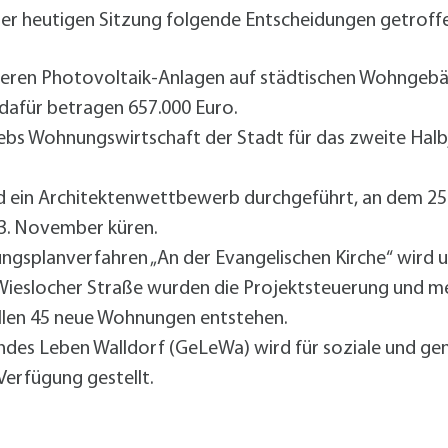
alldorf-Süd 1. BA
ner heutigen Sitzung folgende Entscheidungen getroff
alldorf-Süd 2. BA
ohnungsbauförderung
eren Photovoltaik-Anlagen auf städtischen Wohngebä
dafür betragen 657.000 Euro.
ebs Wohnungswirtschaft der Stadt für das zweite Halb
d ein Architektenwettbewerb durchgeführt, an dem 25 
23. November küren.
splanverfahren „An der Evangelischen Kirche“ wird um
Wieslocher Straße wurden die Projektsteuerung und m
llen 45 neue Wohnungen entstehen.
des Leben Walldorf (GeLeWa) wird für soziale und ge
Verfügung gestellt.