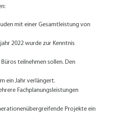
Sanierung zum
en:
Starkregen- 
Stecker-Solar
uden mit einer Gesamtleistung von
Thermische So
Wallbox absei
jahr 2022 wurde zur Kenntnis
Elektrische un
Büros teilnehmen sollen. Den
 ein Jahr verlängert.
ehrere Fachplanungsleistungen
nerationenübergreifende Projekte ein