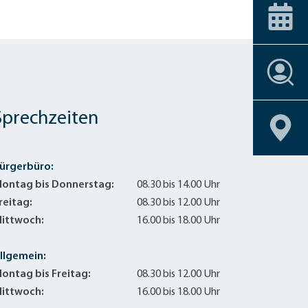
ice-Stationen
Alle Förderprogramme
+
Carsharing
 am Bahnhof
Veranstaltungskalender
Dachbegrünu
Effizient heiz
Einbruchschu
Stellenangebote
Entsiegelung
Stellenangebote
Stellenangebote
Stellenangebote
Stellenangebote
Geoportal
Geoportal
Geoportal
Geoportal
Fahrrad-Shop
Stellenangebote
Geoportal
Sprechzeiten
Fassadenbegr
Geoportal
Gebäudehülle
Geschirrmobil
ürgerbüro:
Kontrollierte 
ontag bis Donnerstag:
08.30 bis 14.00 Uhr
Lastenrad
reitag:
08.30 bis 12.00 Uhr
Neubau eines 
ittwoch:
16.00 bis 18.00 Uhr
Photovoltaik 
Photovoltaik
llgemein:
Photovoltaik
ontag bis Freitag:
08.30 bis 12.00 Uhr
Regenwassern
ittwoch:
16.00 bis 18.00 Uhr