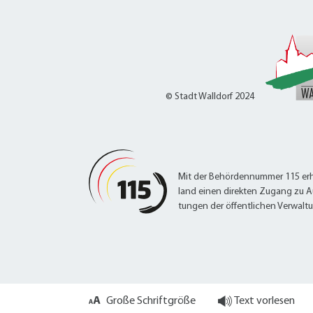
W
Termine
W
Veranstaltungskalender
W
Was erledige ich wo?
Wegbeschreibung
Zahlen und Fakten
© Stadt Walldorf 2024
Mit der Behördennummer 115 erh
land einen direkten Zugang zu A
tungen der öffentlichen Verwalt
Große Schriftgröße
Text vorlesen