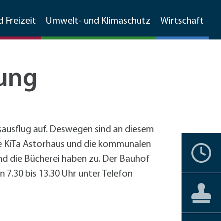
d Freizeit
Umwelt- und Klimaschutz
Wirtschaft
tung
Walldorfer Rundschau
Ehrenamtskompass
Natur
Umweltschutz
Branchenverzeichnis
Grünschnitt, Sammelboxen,
Partnerstädte
Bürgerengagement
Stadtgeschichte
Natur
MetropolPark Wiesloch-Walldorf
Gemarkungsputz
bsausflug auf. Deswegen sind an diesem
Lärmaktionsplan
ie KiTa Astorhaus und die kommunalen
nstbetriebe
Historisches Walldorf
Storchenwiese
Termine
Ehrenbürger
Vereine
Liebenswertes
Förderprogramme
Boden- und Wasserschutz
d die Bücherei haben zu. Der Bauhof
förderprogramme Gewerbe
Luftbilder
Wälder
+
Hochholz
 7.30 bis 13.30 Uhr unter Telefon
Jüdisches Leben
Staatswald
Private Haushalte
Barrierefreiheit
Aktuelles
Aktuelles
Bürgerservice
Reilinger Eck,
Gewerbe
straße Kleinfeldweg
Vereine
kehrskonzept
Gebärdensprache