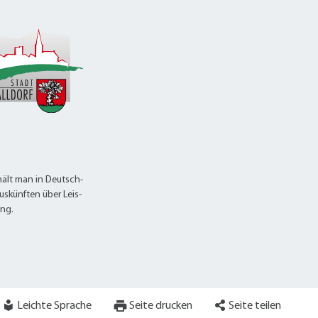
alldorf-Süd 1. BA
alldorf-Süd 2. BA
ohnungsbauförderung
ält man in Deutsch-
uskünften über Leis-
ung.
Leichte Sprache
Seite drucken
Seite teilen