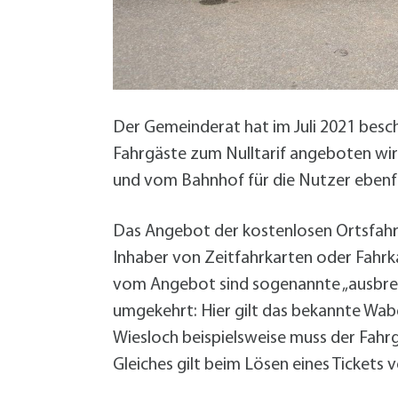
W
Termine
W
Veranstaltungskalender
W
Was erledige ich wo?
Wegbeschreibung
Zahlen und Fakten
Der Gemeinderat hat im Juli 2021 besch
Fahrgäste zum Nulltarif angeboten wir
und vom Bahnhof für die Nutzer ebenfal
Das Angebot der kostenlosen Ortsfahrten
Inhaber von Zeitfahrkarten oder Fahrka
vom Angebot sind sogenannte „ausbrech
umgekehrt: Hier gilt das bekannte Wa
Wiesloch beispielsweise muss der Fahrg
Gleiches gilt beim Lösen eines Tickets