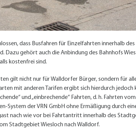
alldorf-Süd 1. BA
alldorf-Süd 2. BA
ohnungsbauförderung
lossen, dass Busfahren für Einzelfahrten innerhalb des
d. Dazu gehört auch die Anbindung des Bahnhofs Wies
ls kostenfrei sind.
 gilt nicht nur für Walldorfer Bürger, sondern für all
rten mit anderen Tarifen ergibt sich hierdurch jedoch 
ende“ und „einbrechende“ Fahrten, d. h. Fahrten vom
ben-System der VRN GmbH ohne Ermäßigung durch eine
ast nach wie vor bei Fahrtantritt innerhalb des Stadtge
 vom Stadtgebiet Wiesloch nach Walldorf.