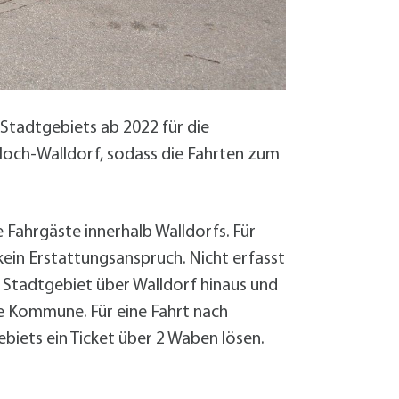
Sanierung zum
Starkregen- 
Stecker-Solar
Thermische So
Wallbox absei
Elektrische un
 Stadtgebiets ab 2022 für die
loch-Walldorf, sodass die Fahrten zum
e Fahrgäste innerhalb Walldorfs. Für
kein Erstattungsanspruch. Nicht erfasst
 Stadtgebiet über Walldorf hinaus und
 Kommune. Für eine Fahrt nach
biets ein Ticket über 2 Waben lösen.