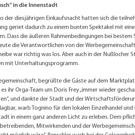
alldorf-Süd 1. BA
sch“ in die Innenstadt
alldorf-Süd 2. BA
ohnungsbauförderung
o der diesjährigen Einkaufsnacht hatten sich die teil
tung geriet dadurch zu einem bunten Spektakel mit ei
. Dass die äußeren Rahmenbedingungen bei bestem 
 freute die Verantwortlichen von der Werbegemeinscha
heibe war richtig was los. Aber auch in der Nußlocher
en mit Unterhaltungsprogramm.
begemeinschaft, begrüßte die Gäste auf dem Marktplatz
ass es ihr Orga-Team um Doris Frey „immer wieder gesch
eren“, und dankte der Stadt und der Wirtschaftsförderu
lagbar, warb Tognino für den lokalen Einzelhandel und
tadt in einem ganz anderen Licht zu erleben. Dem pfli
erbetreibenden, Mitwirkenden und der Werbegemeinsc