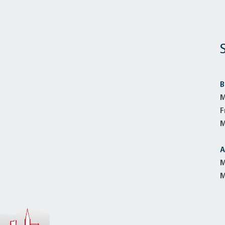
B
M
F
M
A
M
M