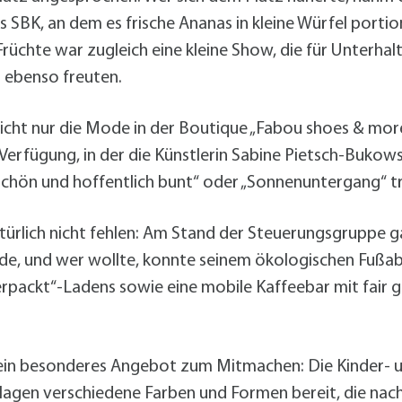
s SBK, an dem es frische Ananas in kleine Würfel portio
rüchte war zugleich eine kleine Show, die für Unterha
n ebenso freuten.
icht nur die Mode in der Boutique „Fabou shoes & mor
ur Verfügung, in der die Künstlerin Sabine Pietsch-Bukow
t schön und hoffentlich bunt“ oder „Sonnenuntergang“ t
türlich nicht fehlen: Am Stand der Steuerungsgruppe g
rade, und wer wollte, konnte seinem ökologischen Fußa
rpackt“-Ladens sowie eine mobile Kaffeebar mit fair
 ein besonderes Angebot zum Mitmachen: Die Kinder- u
 lagen verschiedene Farben und Formen bereit, die n