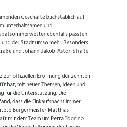
Sanierung zum
Starkregen- 
Stecker-Solar
nehmenden Geschäfte buchstäblich auf
Thermische So
nem unterhaltsamen und
Wallbox absei
Spätsommerwetter ebenfalls passten
Elektrische un
ft und der Stadt umso mehr. Besonders
 Straße und Johann-Jakob-Astor-Straße
 zur offiziellen Eröffnung der zehnten
afft hat, mit neuen Themen, Ideen und
ng für die Unterstützung. Die
 fand, dass die Einkaufsnacht immer
chtete Bürgermeister Matthias
haft mit dem Team um Petra Tognino