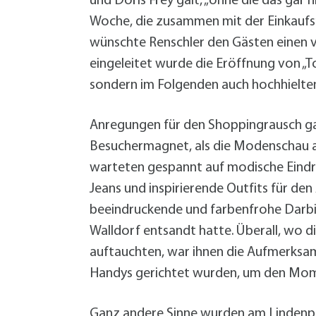
und Doris Frey galt, „ohne die das gar 
Woche, die zusammen mit der Einkaufsna
wünschte Renschler den Gästen einen v
eingeleitet wurde die Eröffnung von „T
sondern im Folgenden auch hochhielte
Anregungen für den Shoppingrausch ga
Besuchermagnet, als die Modenschau an
warteten gespannt auf modische Eindr
Jeans und inspirierende Outfits für den
beeindruckende und farbenfrohe Darbie
Walldorf entsandt hatte. Überall, wo d
auftauchten, war ihnen die Aufmerksamk
Handys gerichtet wurden, um den Mome
Ganz andere Sinne wurden am Lindenpl