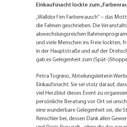
W
Termine
Einkaufsnacht lockte zum „Farbenrau
W
Veranstaltungskalender
W
Was erledige ich wo?
„Walldorf im Farbenrausch“ – das Mott
Wegbeschreibung
die Fahnen geschrieben. Die Veranstal
Zahlen und Fakten
abwechslungsreichen Rahmenprogramm
und viele Menschen ins Freie lockten,
in der Hauptstraße und auf der Drehsc
gab es Gelegenheit zum (Spät-)Shopp
Petra Tognino, Abteilungsleiterin Wer
Einkaufsnacht. Sie sei stolz darauf, d
viel Herzblut dieses Event zu organisi
persönliche Beratung vor Ort sei unsch
eine wunderbare Gelegenheit sei, die S
Renschler bei, dessen Dank allen Gew