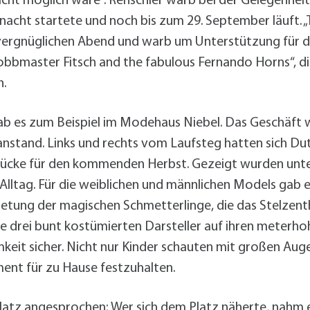
nicht möglich wäre“. Renschler warb bei der Gelegenheit
cht startete und noch bis zum 29. September läuft. „T
ergnüglichen Abend und warb um Unterstützung für de
obbmaster Fitsch and the fabulous Fernando Horns“, di
n.
b es zum Beispiel im Modehaus Niebel. Das Geschäft 
stand. Links und rechts vom Laufsteg hatten sich Du
ücke für den kommenden Herbst. Gezeigt wurden unter
 Alltag. Für die weiblichen und männlichen Models gab e
tung der magischen Schmetterlinge, die das Stelzenth
ie drei bunt kostümierten Darsteller auf ihren meterh
eit sicher. Nicht nur Kinder schauten mit großen Auge
nt für zu Hause festzuhalten.
atz angesprochen: Wer sich dem Platz näherte, nahm