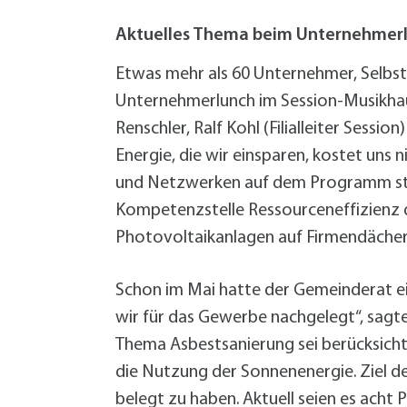
W
Termine
W
Veranstaltungskalender
Aktuelles Thema beim Unternehmerl
W
Was erledige ich wo?
Etwas mehr als 60 Unternehmer, Selbs
Wegbeschreibung
Unternehmerlunch im Session-Musikha
Zahlen und Fakten
Renschler, Ralf Kohl (Filialleiter Ses
Energie, die wir einsparen, kostet un
und Netzwerken auf dem Programm stan
Kompetenzstelle Ressourceneffizienz 
Photovoltaikanlagen auf Firmendächern
Schon im Mai hatte der Gemeinderat e
wir für das Gewerbe nachgelegt“, sagte
Thema Asbestsanierung sei berücksichti
die Nutzung der Sonnenenergie. Ziel de
belegt zu haben. Aktuell seien es acht