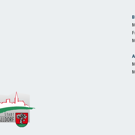
B
M
F
M
A
M
M