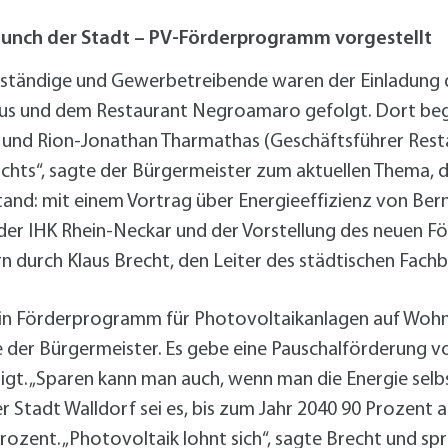
alldorf-Süd 1. BA
alldorf-Süd 2. BA
unch der Stadt – PV-Förderprogramm vorgestellt
ohnungsbauförderung
tständige und Gewerbetreibende waren der Einladung 
us und dem Restaurant Negroamaro gefolgt. Dort be
sion) und Rion-Jonathan Tharmathas (Geschäftsführer Res
s nichts“, sagte der Bürgermeister zum aktuellen Them
d: mit einem Vortrag über Energieeffizienz von Ber
der IHK Rhein-Neckar und der Vorstellung des neuen 
 durch Klaus Brecht, den Leiter des städtischen Fac
in Förderprogramm für Photovoltaikanlagen auf Wohn
 der Bürgermeister. Es gebe eine Pauschalförderung vo
gt. „Sparen kann man auch, wenn man die Energie selbs
r Stadt Walldorf sei es, bis zum Jahr 2040 90 Prozent 
 Prozent. „Photovoltaik lohnt sich“, sagte Brecht und 