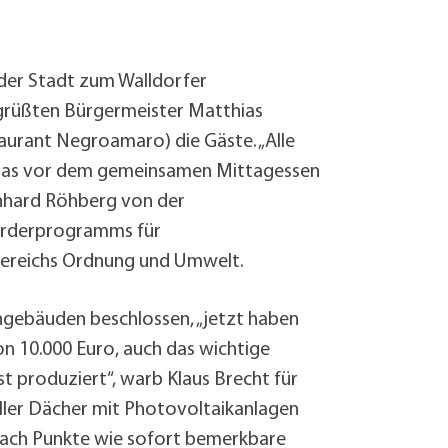
Sanierung zum
Starkregen- 
Stecker-Solar
der Stadt zum Walldorfer
Thermische So
grüßten Bürgermeister Matthias
Wallbox absei
Elektrische un
taurant Negroamaro) die Gäste. „Alle
a, das vor dem gemeinsamen Mittagessen
nhard Röhberg von der
Förderprogramms für
hbereichs Ordnung und Umwelt.
gebäuden beschlossen, „jetzt haben
n 10.000 Euro, auch das wichtige
t produziert“, warb Klaus Brecht für
aller Dächer mit Photovoltaikanlagen
sprach Punkte wie sofort bemerkbare