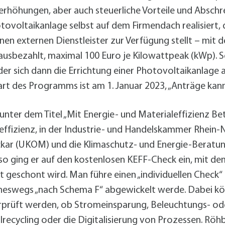
rhöhungen, aber auch steuerliche Vorteile und Abschr
tovoltaikanlage selbst auf dem Firmendach realisiert,
inen externen Dienstleister zur Verfügung stellt – mit
sbezahlt, maximal 100 Euro je Kilowattpeak (kWp). So
r sich dann die Errichtung einer Photovoltaikanlage an
art des Programms ist am 1. Januar 2023, „Anträge kann
unter dem Titel „Mit Energie- und Materialeffizienz Be
ffizienz, in der Industrie- und Handelskammer Rhein-N
r (UKOM) und die Klimaschutz- und Energie-Beratun
so ging er auf den kostenlosen KEFF-Check ein, mit d
 geschont wird. Man führe einen „individuellen Check“ 
eineswegs „nach Schema F“ abgewickelt werde. Dabei k
prüft werden, ob Stromeinsparung, Beleuchtungs- ode
lrecycling oder die Digitalisierung von Prozessen. Röh