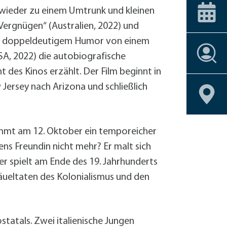
ice-Stationen
Alle Förderprogramme
+
Carsharing
 am Bahnhof
Veranstaltungskalender
 wieder zu einem Umtrunk und kleinen
Dachbegrünu
 Vergnügen“ (Australien, 2022) und
Effizient heiz
oft doppeldeutigem Humor von einem
Einbruchschu
Stellenangebote
A, 2022) die autobiografische
Entsiegelung
Stellenangebote
Stellenangebote
Stellenangebote
Stellenangebote
Geoportal
Geoportal
Geoportal
Geoportal
Fahrrad-Shop
ht des Kinos erzählt. Der Film beginnt in
Stellenangebote
Geoportal
Fassadenbegr
Jersey nach Arizona und schließlich
Geoportal
Gebäudehülle
Geschirrmobil
Kontrollierte 
ommt am 12. Oktober ein temporeicher
Lastenrad
ns Freundin nicht mehr? Er malt sich
Neubau eines 
r spielt am Ende des 19. Jahrhunderts
Photovoltaik 
räueltaten des Kolonialismus und den
Photovoltaik
Photovoltaik
Regenwassern
statals. Zwei italienische Jungen