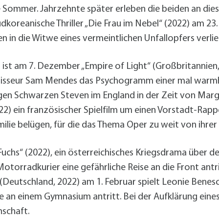
alldorf-Süd 1. BA
le Sommer. Jahrzehnte später erleben die beiden an d
alldorf-Süd 2. BA
üdkoreanische Thriller „Die Frau im Nebel“ (2022) am 
ohnungsbauförderung
en in die Witwe eines vermeintlichen Unfallopfers verlie
 ist am 7. Dezember „Empire of Light“ (Großbritannien, 
gisseur Sam Mendes das Psychogramm einer mal warmh
en Schwarzen Steven im England in der Zeit von Marg
22) ein französischer Spielfilm um einen Vorstadt-Rapp
lie belügen, für die das Thema Oper zu weit von ihrer L
 Fuchs“ (2022), ein österreichisches Kriegsdrama über 
Motorradkurier eine gefährliche Reise an die Front ant
Deutschland, 2022) am 1. Februar spielt Leonie Benesc
le an einem Gymnasium antritt. Bei der Aufklärung eines 
nschaft.