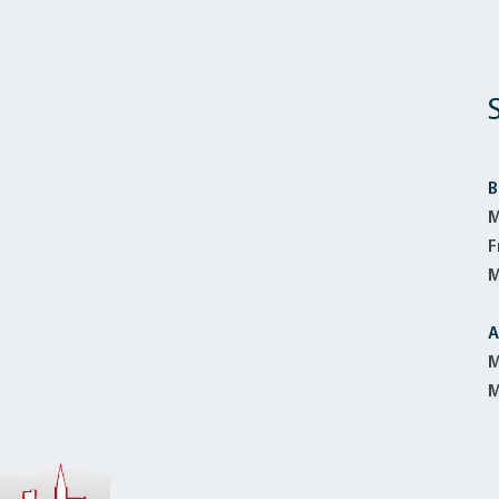
B
M
F
M
A
M
M