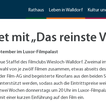
Rathaus
Leben in Walldorf
Kultur un
tet mit „Das reinste
Stellenangebote
Imagefilm
Feste
Bauen und Sanieren
Wirtschaftsförderung
ptember im Luxor-Filmpalast
Frühlingsfest
Sanierungsmanagement
Kontakt und Information
Ratsinfosystem
Soziale Dienste
Freizeit und mehr
Invasive Arten
Material, Formulare, Downloads
e Staffel des Filmclubs Wiesloch-Walldorf. Zweimal i
Gewerbegebietsfest
Förderprogramme Bauen und Sanieren
Kommunikation
wahl von je zwölf Filmen zusammen, etwas abseits des 
Jubiläumsfest 125 Jahre Stadtrechte
Förderprogramme
+
Für Klei
Freizeiteinrichtungen
Weitere Infos
Partner der Wirtschaft
Gemeinderat & Ausschüsse
Kirchen
Übernachtungen
Mobilität
der Film-AG sind begeisterte Kinofans aus den beiden 
Spargelmarkt
Umwelt
Existenzgründung und -sicherung
Vereine
Asiatische Tigermücke
Formulare und Downloads
tadtmarketingkonzept
erstützt werden, sodass auch die Eintrittspreise weit
Straßenkerwe
Beschäftigungsförderung
Sonstige Schulen
Große Drüsenameise
Datenschutzhinweise im
arkmöglichkeiten
Fußverkehr
Sitzungen
Friedhof
Gaststätten
Stadtmarketing
Walldorfer Kulturnacht
 zwei Wochen donnerstags um 20 Uhr im Luxor-Filmpalas
Stadtmarketing
Spielplätze
ochenmarkt
Radverkehr
+
Fahrrad
Datenschutzhinweise zur
t einer kurzen Einführung auf den Film ein.
Radver
CarSharing
Unternehmensbefragung