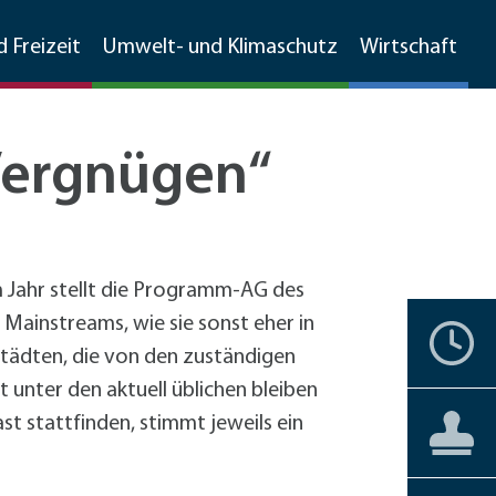
d Freizeit
Umwelt- und Klimaschutz
Wirtschaft
 Vergnügen“
Walldorfer Rundschau
Ehrenamtskompass
Natur
Umweltschutz
Branchenverzeichnis
Grünschnitt, Sammelboxen,
Partnerstädte
Bürgerengagement
Stadtgeschichte
Natur
MetropolPark Wiesloch-Walldorf
Gemarkungsputz
m Jahr stellt die Programm-AG des
Lärmaktionsplan
Mainstreams, wie sie sonst eher in
nstbetriebe
Historisches Walldorf
Storchenwiese
Termine
Ehrenbürger
Vereine
Liebenswertes
Förderprogramme
Boden- und Wasserschutz
Städten, die von den zuständigen
förderprogramme Gewerbe
Luftbilder
Wälder
+
Hochholz
 unter den aktuell üblichen bleiben
Jüdisches Leben
Staatswald
Private Haushalte
Barrierefreiheit
Aktuelles
Aktuelles
t stattfinden, stimmt jeweils ein
Bürgerservice
Reilinger Eck,
Gewerbe
straße Kleinfeldweg
Vereine
kehrskonzept
Gebärdensprache