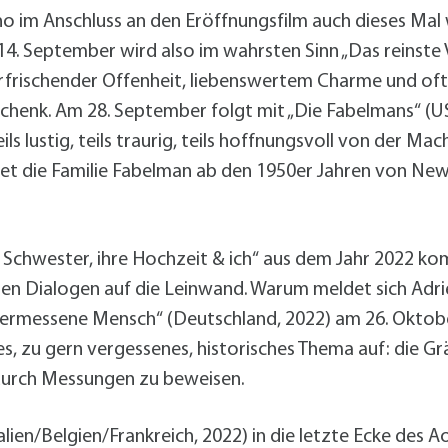
Radserv
ÖPNV
+
Parken
no im Anschluss an den Eröffnungsfilm auch dieses Mal
Förderprogramme Mobilität
 14. September wird also im wahrsten Sinn „Das reinste
 erfrischender Offenheit, liebenswertem Charme und 
henk. Am 28. September folgt mit „Die Fabelmans“ (US
Veranstaltungskalender
Veranstaltungskalender
Veranstaltungskalender
Veranstaltungskalender
ls lustig, teils traurig, teils hoffnungsvoll von der Mac
Veranstaltungskalender
tet die Familie Fabelman ab den 1950er Jahren von New 
usschreibungen
auanträge
 Schwester, ihre Hochzeit & ich“ aus dem Jahr 2022 k
ebauungspläne
hen Dialogen auf die Leinwand. Warum meldet sich Adrie
lächennutzungsplan
 vermessene Mensch“ (Deutschland, 2022) am 26. Oktobe
odenrichtwerte
s, zu gern vergessenes, historisches Thema auf: die G
ärmaktionsplan
 durch Messungen zu beweisen.
inzelhandelskonzept
lanoffenlagen
ien/Belgien/Frankreich, 2022) in die letzte Ecke des Ao