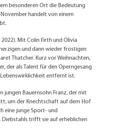
Sanierung zum
iesem besonderen Ort die Bedeutung
Starkregen- 
23. November handelt von einem
Stecker-Solar
bt.
Thermische So
Wallbox absei
2022). Mit Colin Firth und Olivia
Elektrische un
erzigen und dann wieder frostigen
aret Thatcher. Kurz vor Weihnachten,
er, der als Talent für den Operngesang
ebenswirklichkeit entfernt ist.
den jungen Bauernsohn Franz, der mit
ritt, um der Knechtschaft auf dem Hof
h eine junge Sport- und
Diebstahls trifft sie auf erheblichen