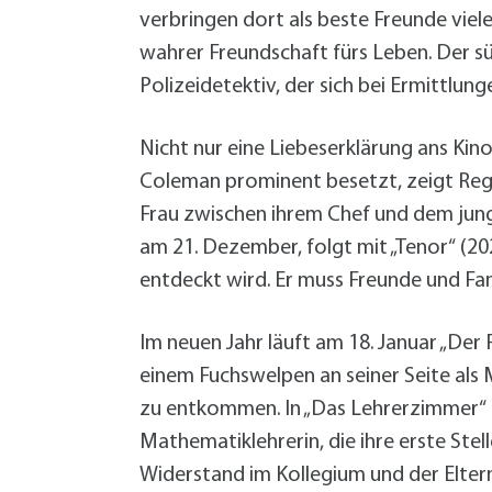
W
Termine
verbringen dort als beste Freunde vie
W
Veranstaltungskalender
wahrer Freundschaft fürs Leben. Der s
W
Was erledige ich wo?
Polizeidetektiv, der sich bei Ermittlung
Wegbeschreibung
Zahlen und Fakten
Nicht nur eine Liebeserklärung ans Kino
Coleman prominent besetzt, zeigt Re
Frau zwischen ihrem Chef und dem jung
am 21. Dezember, folgt mit „Tenor“ (20
entdeckt wird. Er muss Freunde und Fami
Im neuen Jahr läuft am 18. Januar „Der
einem Fuchswelpen an seiner Seite als 
zu entkommen. In „Das Lehrerzimmer“ (
Mathematiklehrerin, die ihre erste Stel
Widerstand im Kollegium und der Elter