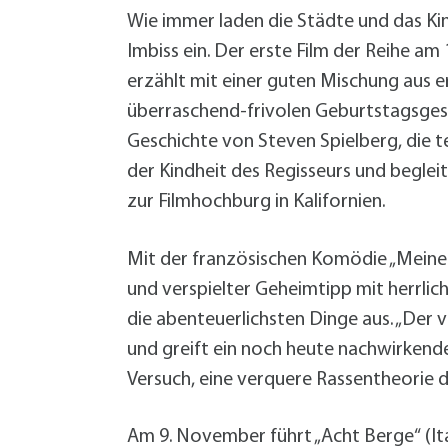
Grundsteuer-Reform
Demenz im Quartier
Bürgermeister
Hitze
Geld sparen
Wie immer laden die Städte und das Ki
Vortrag (VHS): Starkregen- und
Hitze
Service
Zentrale Verwaltung
Starkregen Risikovorsorge
Katastrophenvorsorge
Imbiss ein. Der erste Film der Reihe am
Hilfe für die Ukraine
Ordnung und Umwelt
erzählt mit einer guten Mischung aus
Formularservice
Finanzen
überraschend-frivolen Geburtstagsgesc
Forst
Planen, Bauen, Immobilien
Fundsachen
Termine
Termine
Termine
Termine
Bürgerservice
Bürgerservice
Bürgerservice
Bürgerservice
Geschichte von Steven Spielberg, die tei
Termine
Bürgerservice
Wirtschaftsförderung
Hilfe im Notfall
der Kindheit des Regisseurs und beglei
Öffentlichkeitsarbeit
Geoportal
Eigenbetrieb Wohnungswirtschaft
zur Filmhochburg in Kalifornien.
Informationen Planen und Bauen
+
A
B
Klimaschutzkonzept
Mit der französischen Komödie „Meine
B
Mitarbeiter von A bis Z
und verspielter Geheimtipp mit herrlic
F
Öffentliche Toiletten
die abenteuerlichsten Dinge aus. „Der
B
Satzungen, Verordnungen, Richtlinien
und greift ein noch heute nachwirkende
L
Schnittgut- und Recyclingplatz
Versuch, eine verquere Rassentheorie
E
Service BW
P
Starkregen Risikovorsorge
Am 9. November führt „Acht Berge“ (Ital