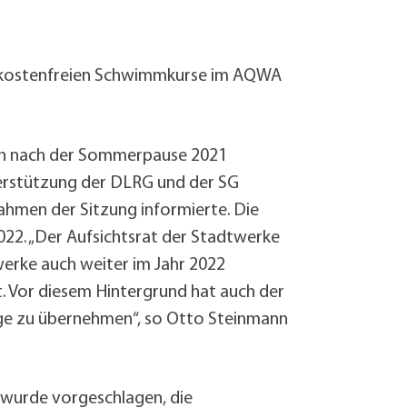
Sanierung zum
Starkregen- 
Stecker-Solar
ie kostenfreien Schwimmkurse im AQWA
Thermische So
Wallbox absei
Elektrische un
en nach der Sommerpause 2021
erstützung der DLRG und der SG
ahmen der Sitzung informierte. Die
022. „Der Aufsichtsrat der Stadtwerke
werke auch weiter im Jahr 2022
. Vor diesem Hintergrund hat auch der
ge zu übernehmen“, so Otto Steinmann
wurde vorgeschlagen, die