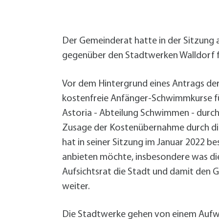
W
Termine
W
Veranstaltungskalender
W
Was erledige ich wo?
Der Gemeinderat hatte in der Sitzung
Wegbeschreibung
gegenüber den Stadtwerken Walldorf fü
Zahlen und Fakten
Vor dem Hintergrund eines Antrags d
kostenfreie Anfänger-Schwimmkurse fü
Astoria - Abteilung Schwimmen - durch
Zusage der Kostenübernahme durch die 
hat in seiner Sitzung im Januar 2022 b
anbieten möchte, insbesondere was die
Aufsichtsrat die Stadt und damit den
weiter.
Die Stadtwerke gehen von einem Aufwa