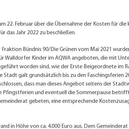
alldorf-Süd 1. BA
alldorf-Süd 2. BA
ohnungsbauförderung
 am 22. Februar über die Übernahme der Kosten für d
r das Jahr 2022 zu beschließen.
er Fraktion Bündnis 90/Die Grünen vom Mai 2021 wurd
r Walldorfer Kinder im AQWA angeboten, die mit Unt
geführt worden sind, wie der Erste Beigeordnete im R
Stadt galt grundsätzlich bis zu den Faschingsferien 2
eschlossen, dass man dieses Angebot seitens der Stadt
 Pfingstferien und eventuell die Sommerpause betrifft
 Gemeinderat gebeten, eine entsprechende Kostenzusa
nd in Höhe von ca. 4.000 Euro aus. Dem Gemeinderat 