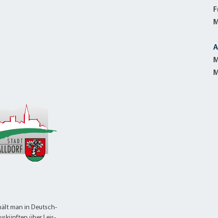
F
M
A
M
M
ält man in Deutsch-
uskünften über Leis-