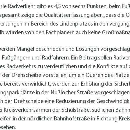
orie Radverkehr gibt es 4,5 von sechs Punkten, beim Fuß
sgesamt zeige die Qualitätserfassung aber, „dass die 
ertungen im Bereich des Lindenplatzes in den vergan
eshalb würden von den Fachplanern auch keine Großmaß
werden Mängel beschrieben und Lösungen vorgeschlage
n Fußgängern und Radfahrern. Ein Beitrag sollen Rad
es Radverkehrs zu verdeutlichen und die Konflikte auf d
f der Drehscheibe vorstellen, um ein Queren des Platz
 bereits verwirklicht, werden zur Erhöhung der Sicher
Längsparkplätze in der Nußlocher Straße vorgeschlage
ich der Drehscheibe eine Reduzierung der Geschwindig
 Kreisverkehrsarmen der Schulstraße, südlichen Bah
fen in der nördlichen Bahnhofstraße in Richtung Krei
esehen.