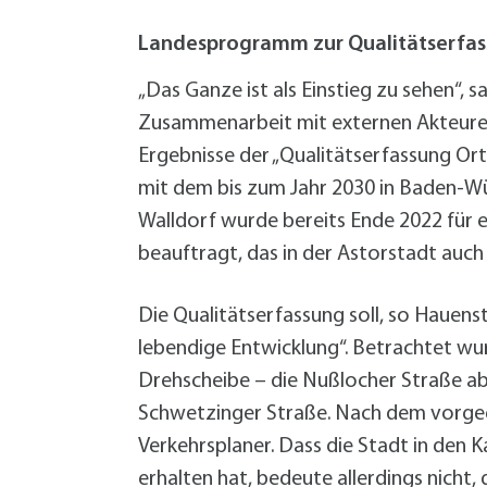
W
Termine
W
Veranstaltungskalender
Landesprogramm zur Qualitätserfass
W
Was erledige ich wo?
„Das Ganze ist als Einstieg zu sehen“,
Wegbeschreibung
Zusammenarbeit mit externen Akteuren 
Zahlen und Fakten
Ergebnisse der „Qualitätserfassung Or
mit dem bis zum Jahr 2030 in Baden-W
Walldorf wurde bereits Ende 2022 für 
beauftragt, das in der Astorstadt auch
Die Qualitätserfassung soll, so Hauenste
lebendige Entwicklung“. Betrachtet wur
Drehscheibe – die Nußlocher Straße ab
Schwetzinger Straße. Nach dem vorge
Verkehrsplaner. Dass die Stadt in den
erhalten hat, bedeute allerdings nicht,