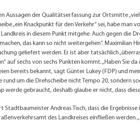
ven Aussagen der Qualitätserfassung zur Ortsmitte „vi
ibe „ein Knackpunkt für den Verkehr“ sei, habe man vo
 der Landkreis in diesem Punkt mitgehe. Auch gegen die
achen, das kann so nicht weitergehen“. Maximilian Hi
hung geliefert werden. Er ist aber tatsächlich „überrasc
ün“ auf sechs von sechs Punkten kommt. „Haben Sie da
seien bereits bekannt, sagt Günter Lukey (FDP) und mein
de rund um die Drehscheibe nicht Tempo 20, sondern so
p werde gebraucht, deshalb glaube er nicht, dass dies
 Stadtbaumeister Andreas Tisch, dass die Ergebnisse 
ßenverkehrsamt des Landkreises einfließen werden. „