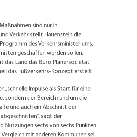
Sanierung zum
Starkregen- 
Stecker-Solar
r Maßnahmen sind nur in
Thermische So
nd Verkehr stellt Hauenstein die
Wallbox absei
Elektrische un
es Programm des Verkehrsministeriums,
mitten geschaffen werden sollen.
at das Land das Büro Planersocietät
ell das Fußverkehrs-Konzept erstellt.
n „schnelle Impulse als Start für eine
e, sondern der Bereich rund um die
aße und auch ein Abschnitt der
bgeschnitten“, sagt der
und Nutzungen sechs von sechs Punkten
h im Vergleich mit anderen Kommunen sei