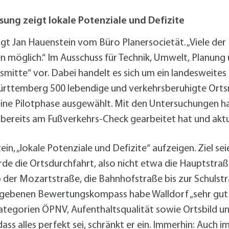
alldorf-Süd 1. BA
alldorf-Süd 2. BA
ung zeigt lokale Potenziale und Defizite
ohnungsbauförderung
 sagt Jan Hauenstein vom Büro Planersocietät. „Viele de
möglich.“ Im Ausschuss für Technik, Umwelt, Planung u
tsmitte“ vor. Dabei handelt es sich um ein landesweit
ürttemberg 500 lebendige und verkehrsberuhigte Orts
eine Pilotphase ausgewählt. Mit den Untersuchungen h
 bereits am Fußverkehrs-Check gearbeitet hat und aktu
in, „lokale Potenziale und Defizite“ aufzeigen. Ziel seie
de die Ortsdurchfahrt, also nicht etwa die Hauptstraß
 der Mozartstraße, die Bahnhofstraße bis zur Schulstr
gebenen Bewertungskompass habe Walldorf „sehr gut a
 Kategorien ÖPNV, Aufenthaltsqualität sowie Ortsbild 
 dass alles perfekt sei, schränkt er ein. Immerhin: Auc