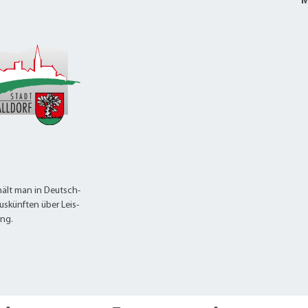
M
ält man in Deutsch-
uskünften über Leis-
ung.