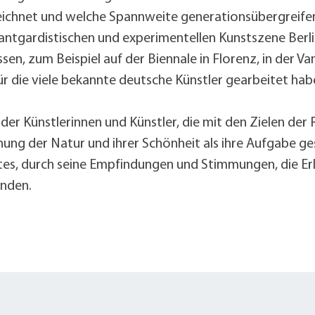
Radserv
ÖPNV
+
Parken
zeichnet und welche Spannweite generationsübergreife
Förderprogramme Mobilität
antgardistischen und experimentellen Kunstszene Berlin
en, zum Beispiel auf der Biennale in Florenz, in der V
 die viele bekannte deutsche Künstler gearbeitet hab
Veranstaltungskalender
Veranstaltungskalender
Veranstaltungskalender
Veranstaltungskalender
Veranstaltungskalender
n der Künstlerinnen und Künstler, die mit den Zielen de
hung der Natur und ihrer Schönheit als ihre Aufgabe ge
usschreibungen
stes, durch seine Empfindungen und Stimmungen, die Er
auanträge
inden.
ebauungspläne
lächennutzungsplan
odenrichtwerte
ärmaktionsplan
inzelhandelskonzept
lanoffenlagen