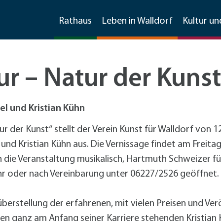
Rathaus
Leben in Walldorf
Kultur un
ur – Natur der Kunst
Stellenangebote
Imagefilm
Feste
Bauen und Sanieren
Wirtschaftsförderung
el und Kristian Kühn
Frühlingsfest
Sanierungsmanagement
Kontakt und Information
Ratsinfosystem
Soziale Dienste
Freizeit und mehr
Invasive Arten
Material, Formulare, Downloads
 der Kunst“ stellt der Verein Kunst für Walldorf von 12. 
Gewerbegebietsfest
Förderprogramme Bauen und Sanieren
Kommunikation
d Kristian Kühn aus. Die Vernissage findet am Freitag, 
Jubiläumsfest 125 Jahre Stadtrechte
Förderprogramme
+
Für Klei
Freizeiteinrichtungen
Weitere Infos
Partner der Wirtschaft
Gemeinderat & Ausschüsse
Kirchen
Übernachtungen
Mobilität
e Veranstaltung musikalisch, Hartmuth Schweizer führt 
Spargelmarkt
Umwelt
Existenzgründung und -sicherung
Vereine
Asiatische Tigermücke
Formulare und Downloads
tadtmarketingkonzept
Uhr oder nach Vereinbarung unter 06227/2526 geöffnet.
Straßenkerwe
Beschäftigungsförderung
Sonstige Schulen
Große Drüsenameise
Datenschutzhinweise im
arkmöglichkeiten
Fußverkehr
Sitzungen
Friedhof
Gaststätten
Stadtmarketing
Walldorfer Kulturnacht
Stadtmarketing
Spielplätze
ochenmarkt
Radverkehr
+
Fahrrad
Datenschutzhinweise zur
berstellung der erfahrenen, mit vielen Preisen und Ve
Radver
CarSharing
Unternehmensbefragung
en ganz am Anfang seiner Karriere stehenden Kristian 