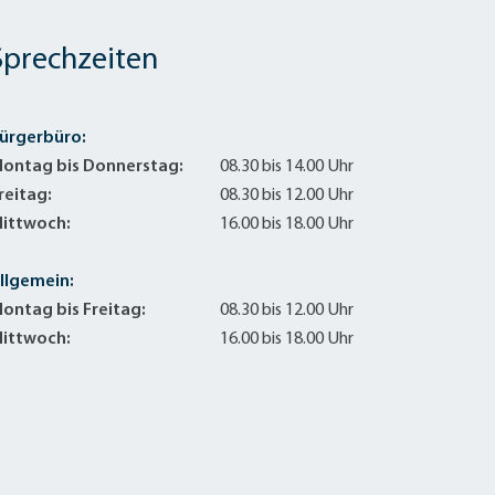
Sanierung zum
Starkregen- 
Sprechzeiten
Stecker-Solar
Thermische So
Wallbox absei
ürgerbüro:
Elektrische un
ontag bis Donnerstag:
08.30 bis 14.00 Uhr
reitag:
08.30 bis 12.00 Uhr
ittwoch:
16.00 bis 18.00 Uhr
llgemein:
ontag bis Freitag:
08.30 bis 12.00 Uhr
ittwoch:
16.00 bis 18.00 Uhr