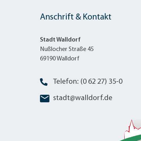
W
Termine
W
Veranstaltungskalender
Anschrift & Kontakt
W
Was erledige ich wo?
Wegbeschreibung
Zahlen und Fakten
Stadt Walldorf
Nußlocher Straße 45
69190 Walldorf
Telefon: (0 62 27) 35-0
stadt@walldorf.de