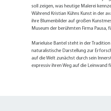
Grundsteuer-Reform
Demenz im Quartier
Bürgermeister
Hitze
Geld sparen
soll zeigen, was heutige Malerei kenn
Vortrag (VHS): Starkregen- und
Hitze
Service
Zentrale Verwaltung
Starkregen Risikovorsorge
Katastrophenvorsorge
Während Kristian Kühns Kunst in der av
Hilfe für die Ukraine
Ordnung und Umwelt
Formularservice
ihre Blumenbilder auf großen Kunstmess
Finanzen
Forst
Museum der berühmten Firma Pausa, für
Planen, Bauen, Immobilien
Fundsachen
Termine
Termine
Termine
Termine
Bürgerservice
Bürgerservice
Bürgerservice
Bürgerservice
Termine
Bürgerservice
Wirtschaftsförderung
Hilfe im Notfall
Öffentlichkeitsarbeit
Marieluise Bantel steht in der Traditio
Geoportal
Eigenbetrieb Wohnungswirtschaft
naturalistische Darstellung zur Erforsc
Informationen Planen und Bauen
+
A
auf die Welt zunächst durch sein Inner
B
Klimaschutzkonzept
expressiv ihren Weg auf die Leinwand f
B
Mitarbeiter von A bis Z
F
Öffentliche Toiletten
B
Satzungen, Verordnungen, Richtlinien
L
Schnittgut- und Recyclingplatz
E
Service BW
P
Starkregen Risikovorsorge