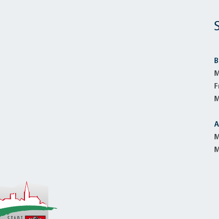
alldorf-Süd 1. BA
alldorf-Süd 2. BA
ohnungsbauförderung
B
M
F
M
A
M
M