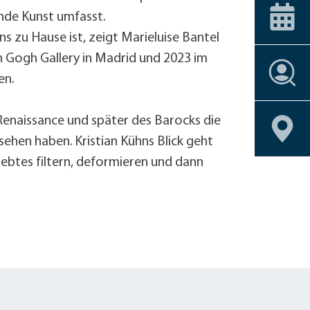
ice-Stationen
Alle Förderprogramme
+
Carsharing
 am Bahnhof
Veranstaltungskalender
nde Kunst umfasst.
Dachbegrünu
s zu Hause ist, zeigt Marieluise Bantel
Effizient heiz
an Gogh Gallery in Madrid und 2023 im
Einbruchschu
Stellenangebote
Entsiegelung
en.
Stellenangebote
Stellenangebote
Stellenangebote
Stellenangebote
Geoportal
Geoportal
Geoportal
Geoportal
Fahrrad-Shop
Stellenangebote
Geoportal
Fassadenbegr
r Renaissance und später des Barocks die
Geoportal
Gebäudehülle
sehen haben. Kristian Kühns Blick geht
Geschirrmobil
lebtes filtern, deformieren und dann
Kontrollierte 
Lastenrad
Neubau eines 
Photovoltaik 
Photovoltaik
Photovoltaik
Regenwassern