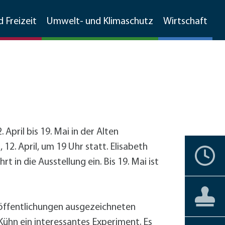
d Freizeit
Umwelt- und Klimaschutz
Wirtschaft
Walldorfer Rundschau
Ehrenamtskompass
Natur
Umweltschutz
Branchenverzeichnis
Grünschnitt, Sammelboxen,
Partnerstädte
Bürgerengagement
Stadtgeschichte
Natur
MetropolPark Wiesloch-Walldorf
Gemarkungsputz
April bis 19. Mai in der Alten
Lärmaktionsplan
12. April, um 19 Uhr statt. Elisabeth
nstbetriebe
Historisches Walldorf
Storchenwiese
Termine
Ehrenbürger
Vereine
Liebenswertes
Förderprogramme
Boden- und Wasserschutz
in die Ausstellung ein. Bis 19. Mai ist
förderprogramme Gewerbe
Luftbilder
Wälder
+
Hochholz
Jüdisches Leben
Staatswald
Private Haushalte
Barrierefreiheit
Aktuelles
Aktuelles
Bürgerservice
Reilinger Eck,
Gewerbe
straße Kleinfeldweg
röffentlichungen ausgezeichneten
Vereine
kehrskonzept
Gebärdensprache
Kühn ein interessantes Experiment. Es