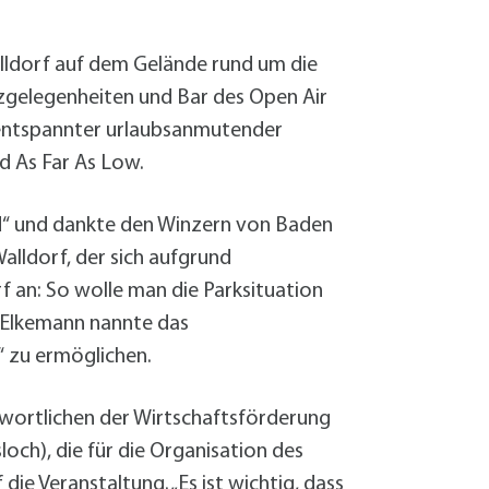
Sanierung zum
Starkregen- 
Stecker-Solar
ldorf auf dem Gelände rund um die
Thermische So
zgelegenheiten und Bar des Open Air
Wallbox absei
 entspannter urlaubsanmutender
Elektrische un
 As Far As Low.
“ und dankte den Winzern von Baden
alldorf, der sich aufgrund
 an: So wolle man die Parksituation
. Elkemann nannte das
“ zu ermöglichen.
wortlichen der Wirtschaftsförderung
och), die für die Organisation des
ie Veranstaltung. „Es ist wichtig, dass