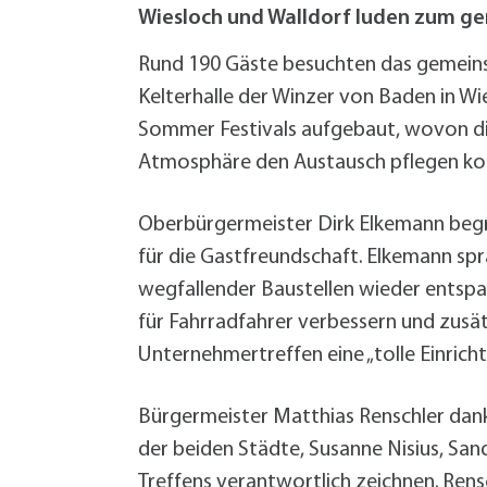
W
Termine
Wiesloch und Walldorf luden zum 
W
Veranstaltungskalender
W
Was erledige ich wo?
Rund 190 Gäste besuchten das gemeins
Wegbeschreibung
Kelterhalle der Winzer von Baden in 
Zahlen und Fakten
Sommer Festivals aufgebaut, wovon di
Atmosphäre den Austausch pflegen kon
Oberbürgermeister Dirk Elkemann beg
für die Gastfreundschaft. Elkemann sp
wegfallender Baustellen wieder entspa
für Fahrradfahrer verbessern und zusä
Unternehmertreffen eine „tolle Einrich
Bürgermeister Matthias Renschler dan
der beiden Städte, Susanne Nisius, Sand
Treffens verantwortlich zeichnen. Rensc