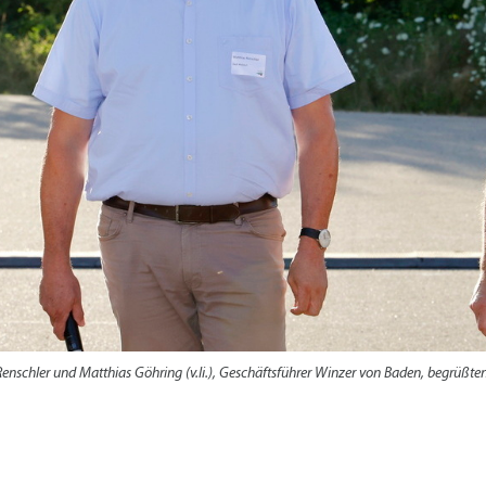
Radserv
ÖPNV
+
Parken
Förderprogramme Mobilität
Veranstaltungskalender
Veranstaltungskalender
Veranstaltungskalender
Veranstaltungskalender
Veranstaltungskalender
usschreibungen
auanträge
ebauungspläne
lächennutzungsplan
odenrichtwerte
enschler und Matthias Göhring (v.li.), Geschäftsführer Winzer von Baden, begrüßte
ärmaktionsplan
inzelhandelskonzept
lanoffenlagen