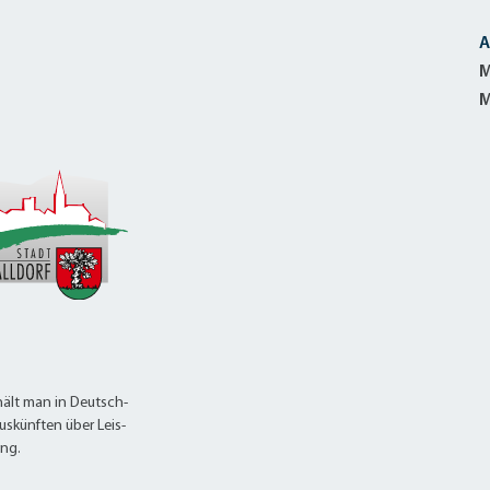
A
M
M
ält man in Deutsch-
uskünften über Leis-
ung.