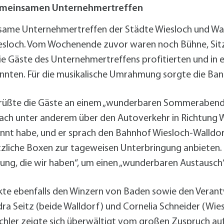
alldorf-Süd 1. BA
gemeinsamen Unternehmertreffen
alldorf-Süd 2. BA
ohnungsbauförderung
ame Unternehmertreffen der Städte Wiesloch und Wal
Wiesloch. Vom Wochenende zuvor waren noch Bühne, Sit
e Gäste des Unternehmertreffens profitierten und in
nten. Für die musikalische Umrahmung sorgte die Band
rüßte die Gäste an einem „wunderbaren Sommerabend
rach unter anderem über den Autoverkehr in Richtung W
nnt habe, und er sprach den Bahnhof Wiesloch-Walldorf
tzliche Boxen zur tageweisen Unterbringung anbieten
tung, die wir haben“, um einen „wunderbaren Austausch
kte ebenfalls den Winzern von Baden sowie den Verant
ra Seitz (beide Walldorf) und Cornelia Schneider (Wiesl
hler zeigte sich überwältigt vom großen Zuspruch auf d