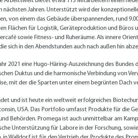
ge Arbeitswelt bietet etwa 115 Mitarbeitern einen neu
 nächsten Jahren. Unterstützt wird der konzeptionelle
nen, von einem das Gebäude überspannenden, rund 9.0
 Flächen für Logistik, Geräteproduktion und Büros u.
rcafé sowie Fitness- und Ruheräume. Als innere Orienti
e sich in den Abendstunden auch nach außen hin abze
ahr 2021 eine Hugo-Häring-Auszeichnung des Bundes de
schen Duktus und die harmonische Verbindung von Ver
ise, mit der die Sparten unter einem begrünten Dach 
t und ist heute ein weltweit erfolgreiches Biotechun
onsin, USA. Das Portfolio umfasst Produkte für die Ge
 und Behörden. Promega ist auch unmittelbar am Kampf
sche Unterstützung für Labore in der Forschung, sowie
 in Walldorf ist für den Vertrieb der Produkte des Pr