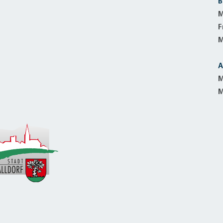
B
M
F
M
A
M
M