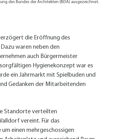
Sanierung zum
ung des Bundes der Architekten (BDA) ausgezeichnet.
Starkregen- 
Stecker-Solar
Thermische So
Wallbox absei
verzögert die Eröffnung des
Elektrische un
. Dazu waren neben den
nternehmen auch Bürgermeister
 sorgfältigen Hygienekonzept war es
urde ein Jahrmarkt mit Spielbuden und
und Gedanken der Mitarbeitenden
 Standorte verteilten
lldorf vereint. Für das
he um einen mehrgeschossigen