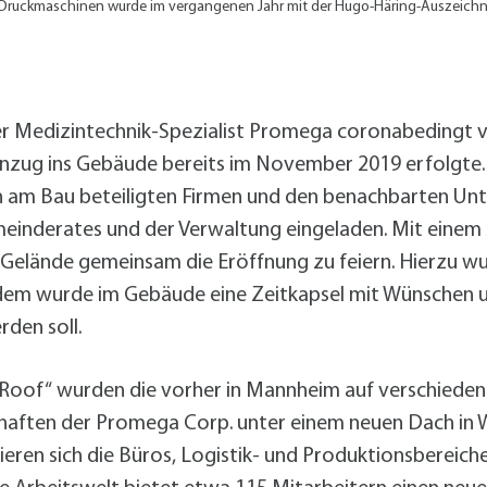
alldorf-Süd 1. BA
Druckmaschinen wurde im vergangenen Jahr mit der Hugo-Häring-Auszeichn
alldorf-Süd 2. BA
ohnungsbauförderung
 der Medizintechnik-Spezialist Promega coronabedingt 
Einzug ins Gebäude bereits im November 2019 erfolgte
en am Bau beteiligten Firmen und den benachbarten U
meinderates und der Verwaltung eingeladen. Mit einem
 Gelände gemeinsam die Eröffnung zu feiern. Hierzu w
dem wurde im Gebäude eine Zeitkapsel mit Wünschen 
rden soll.
oof“ wurden die vorher in Mannheim auf verschiedene
haften der Promega Corp. unter einem neuen Dach in Wa
eren sich die Büros, Logistik- und Produktionsbereic