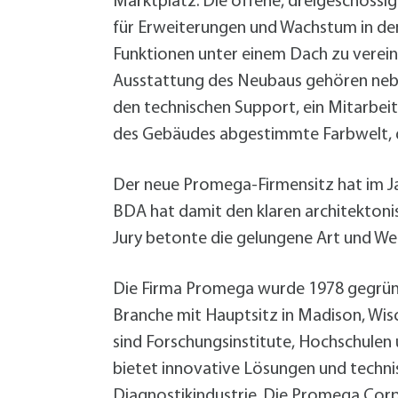
Marktplatz. Die offene, dreigeschossi
für Erweiterungen und Wachstum in den
Funktionen unter einem Dach zu verei
Ausstattung des Neubaus gehören neben
den technischen Support, ein Mitarbeite
des Gebäudes abgestimmte Farbwelt, di
Der neue Promega-Firmensitz hat im J
BDA hat damit den klaren architektoni
Jury betonte die gelungene Art und We
Die Firma Promega wurde 1978 gegründe
Branche mit Hauptsitz in Madison, Wisc
sind Forschungsinstitute, Hochschulen
bietet innovative Lösungen und techni
Diagnostikindustrie. Die Promega Corp.