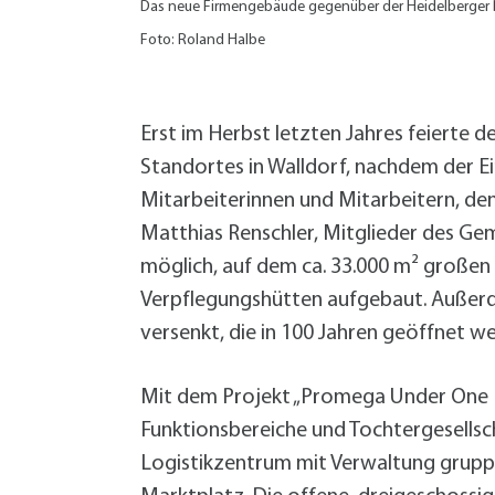
W
Termine
Das neue Firmengebäude gegenüber der Heidelberger 
W
Veranstaltungskalender
Foto: Roland Halbe
W
Was erledige ich wo?
Wegbeschreibung
Zahlen und Fakten
Erst im Herbst letzten Jahres feierte
Standortes in Walldorf, nachdem der 
Mitarbeiterinnen und Mitarbeitern, d
Matthias Renschler, Mitglieder des Ge
möglich, auf dem ca. 33.000 m² großen
Verpflegungshütten aufgebaut. Außer
versenkt, die in 100 Jahren geöffnet we
Mit dem Projekt „Promega Under One R
Funktionsbereiche und Tochtergesellsc
Logistikzentrum mit Verwaltung gruppi