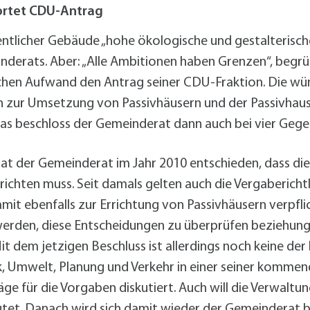
alldorf-Süd 1. BA
ortet CDU-Antrag
alldorf-Süd 2. BA
ohnungsbauförderung
öffentlicher Gebäude „hohe ökologische und gestalteris
nderats. Aber: „Alle Ambitionen haben Grenzen“, begrün
n Aufwand den Antrag seiner CDU-Fraktion. Die wünsch
 zur Umsetzung von Passivhäusern und der Passivhaus-
Das beschloss der Gemeinderat dann auch bei vier Geg
hat der Gemeinderat im Jahr 2010 entschieden, dass di
ichten muss. Seit damals gelten auch die Vergaberichtl
it ebenfalls zur Errichtung von Passivhäusern verpflic
werden, diese Entscheidungen zu überprüfen beziehun
 Mit dem jetzigen Beschluss ist allerdings noch keine de
k, Umwelt, Planung und Verkehr in einer seiner kommen
 für die Vorgaben diskutiert. Auch will die Verwaltung
. Danach wird sich damit wieder der Gemeinderat bef