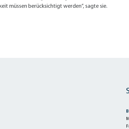
keit müssen berücksichtigt werden“, sagte sie.
B
M
F