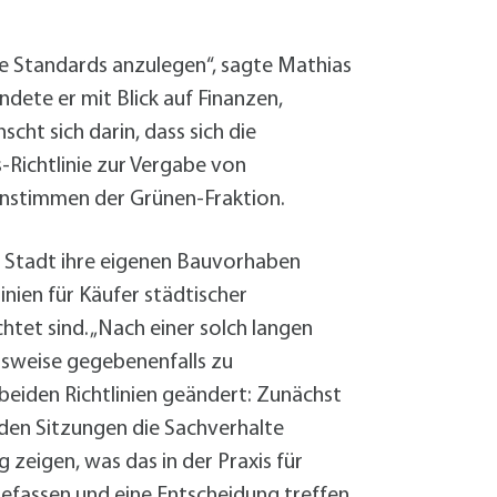
Sanierung zum
Starkregen- 
Stecker-Solar
che Standards anzulegen“, sagte Mathias
Thermische So
dete er mit Blick auf Finanzen,
Wallbox absei
t sich darin, dass sich die
Elektrische un
Richtlinie zur Vergabe von
enstimmen der Grünen-Fraktion.
e Stadt ihre eigenen Bauvorhaben
inien für Käufer städtischer
htet sind. „Nach einer solch langen
gsweise gegebenenfalls zu
r beiden Richtlinien geändert: Zunächst
den Sitzungen die Sachverhalte
 zeigen, was das in der Praxis für
assen und eine Entscheidung treffen.