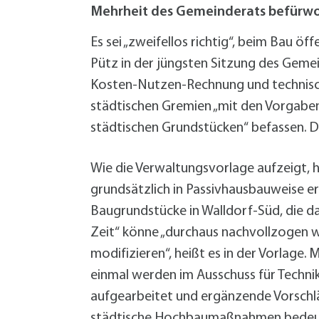
W
Termine
Mehrheit des Gemeinderats befürw
W
Veranstaltungskalender
W
Was erledige ich wo?
Es sei „zweifellos richtig“, beim Bau 
Wegbeschreibung
Pütz in der jüngsten Sitzung des Gemei
Zahlen und Fakten
Kosten-Nutzen-Rechnung und technische
städtischen Gremien „mit den Vorgaben
städtischen Grundstücken“ befassen. 
Wie die Verwaltungsvorlage aufzeigt, 
grundsätzlich in Passivhausbauweise err
Baugrundstücke in Walldorf-Süd, die dam
Zeit“ könne „durchaus nachvollzogen 
modifizieren“, heißt es in der Vorlage.
einmal werden im Ausschuss für Techni
aufgearbeitet und ergänzende Vorschläge
städtische Hochbaumaßnahmen bedeutet