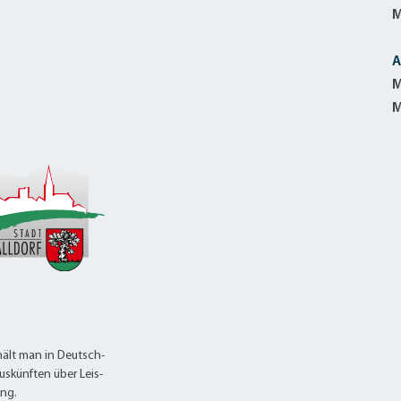
M
A
M
M
ält man in Deutsch-
uskünften über Leis-
ung.