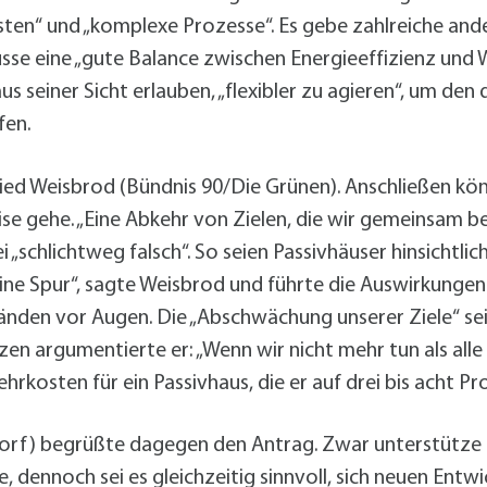
ten“ und „komplexe Prozesse“. Es gebe zahlreiche ande
se eine „gute Balance zwischen Energieeffizienz und Wir
aus seiner Sicht erlauben, „flexibler zu agieren“, um 
fen.
ied Weisbrod (Bündnis 90/Die Grünen). Anschließen kön
e gehe. „Eine Abkehr von Zielen, die wir gemeinsam be
sei „schlichtweg falsch“. So seien Passivhäuser hinsicht
keine Spur“, sagte Weisbrod und führte die Auswirkung
en vor Augen. Die „Abschwächung unserer Ziele“ sei 
anzen argumentierte er: „Wenn wir nicht mehr tun als a
kosten für ein Passivhaus, die er auf drei bis acht Proz
rf) begrüßte dagegen den Antrag. Zwar unterstütze 
 dennoch sei es gleichzeitig sinnvoll, sich neuen Entwi