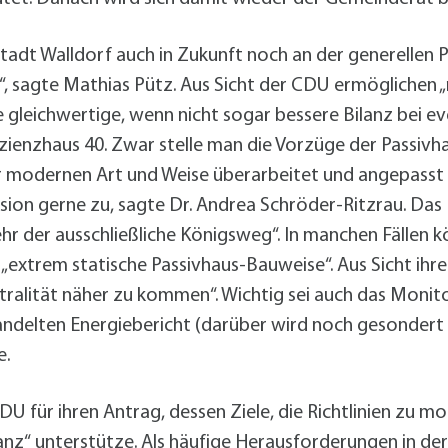
 Stadt Walldorf auch in Zukunft noch an der generellen
“, sagte Mathias Pütz. Aus Sicht der CDU ermöglichen
e gleichwertige, wenn nicht sogar bessere Bilanz bei 
zienzhaus 40. Zwar stelle man die Vorzüge der Passivh
iner modernen Art und Weise überarbeitet und angepasst 
ion gerne zu, sagte Dr. Andrea Schröder-Ritzrau. Das 
hr der ausschließliche Königsweg“. In manchen Fällen 
die „extrem statische Passivhaus-Bauweise“. Aus Sicht ih
tralität näher zu kommen“. Wichtig sei auch das Monit
handelten Energiebericht (darüber wird noch gesondert
e.
DU für ihren Antrag, dessen Ziele, die Richtlinien zu 
anz“ unterstütze. Als häufige Herausforderungen in der 